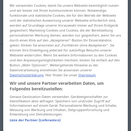
Wir verwenden Cookies, damit Sie unsere Webseite bestmöglich nutzen
Übersicht aller Übersetzungen
und wir besser mit Ihnen kommunizieren können. Notwendige,
funktionale und statistische Cookies, die für den Betrieb der Webseite
(Für mehr Details die Übersetzung anklicken/antippen)
und der statistischen Auswertung unserer Webseite erforderlich sind,
werden auf Grundlage unserer Vorauswahl immer auf Ihrem Endgerät
honneur
gespeichert. Marketing-Cookies und Cookies, die der Bereitstellung
personalisierter Werbung dienen, werden nur gespeichert, wenn Sie uns
durch einen Klick auf den „Akzeptieren“-Button Ihr Einverständnis
geben. Klicken Sie ansonsten auf „Fortfahren ohne Akzeptieren“. Sie
können Ihre Einwilligung jederzeit für zukünftige Besuche unserer
Webseite widerrufen. Wenn Sie weitere Informationen zu den Cookies
honneur
m
Ehre
und den Anpassungsmöglichkeiten möchten, klicken Sie einfach auf den
Button „Mehr Optionen“. Weitergehende Hinweise zu der
Datenverarbeitung entnehmen Sie ansonsten unserer
Datenschutzerklärung
. Hier finden Sie unser
Impressum
.
Wir und unsere Partner verarbeiten Daten, um
Folgendes bereitzustellen:
Beispielsätze für "Ehre"
Genaue Geolocation-Daten verwenden. Geräteeigenschaften zur
Identifikation aktiv abfragen. Speichern von und/oder Zugriff auf
Informationen auf einem Gerät. Personalisierte Werbung und Inhalte,
bei
meiner
Ehre!
Messung von Werbung und Inhalten, Zielgruppenforschung und
Entwicklung von Dienstleistungen.
sur mon
honneur!
Liste der Partner (Lieferanten)