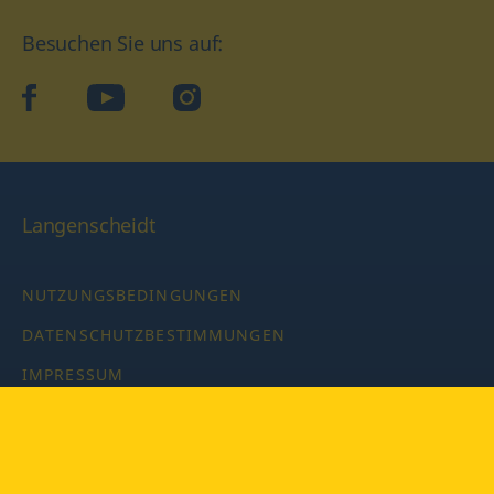
Besuchen Sie uns auf:
facebook
YouTube
Instagram
Langenscheidt
NUTZUNGSBEDINGUNGEN
DATENSCHUTZBESTIMMUNGEN
IMPRESSUM
PRIVATSPHÄRE-EINSTELLUNGEN
LATEINWÖRTERBUCH MIT CODE