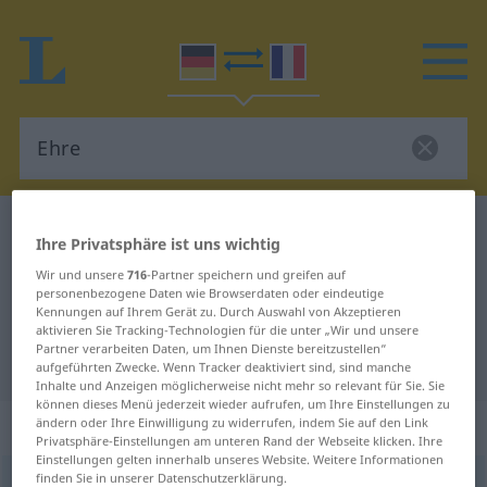
Deutsch-Französisch Wörterbuch
Ehre
Ihre Privatsphäre ist uns wichtig
Deutsch-Französisch Übersetzung
Wir und unsere
716
-Partner speichern und greifen auf
personenbezogene Daten wie Browserdaten oder eindeutige
für "Ehre"
Kennungen auf Ihrem Gerät zu. Durch Auswahl von Akzeptieren
aktivieren Sie Tracking-Technologien für die unter „Wir und unsere
Partner verarbeiten Daten, um Ihnen Dienste bereitzustellen“
"Ehre" Französisch Übersetzung
aufgeführten Zwecke. Wenn Tracker deaktiviert sind, sind manche
Inhalte und Anzeigen möglicherweise nicht mehr so relevant für Sie. Sie
können dieses Menü jederzeit wieder aufrufen, um Ihre Einstellungen zu
„Ehre“
: Femininum
ändern oder Ihre Einwilligung zu widerrufen, indem Sie auf den Link
Privatsphäre-Einstellungen am unteren Rand der Webseite klicken. Ihre
Einstellungen gelten innerhalb unseres Website. Weitere Informationen
finden Sie in unserer Datenschutzerklärung.
Ehre
[ˈeːrə]
f
<
Ehre
;
Ehren
>