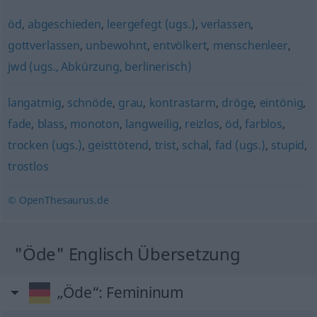
öd
,
abgeschieden
,
leergefegt (ugs.)
,
verlassen
,
gottverlassen
,
unbewohnt
,
entvölkert
,
menschenleer
,
jwd (ugs., Abkürzung, berlinerisch)
langatmig
,
schnöde
,
grau
,
kontrastarm
,
dröge
,
eintönig
,
fade
,
blass
,
monoton
,
langweilig
,
reizlos
,
öd
,
farblos
,
trocken (ugs.)
,
geisttötend
,
trist
,
schal
,
fad (ugs.)
,
stupid
,
trostlos
© OpenThesaurus.de
"Öde" Englisch Übersetzung
„Öde“
: Femininum