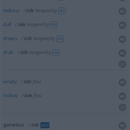
tedious
öde
langweilig
FIG
dull
öde
langweilig
FIG
dreary
öde
langweilig
FIG
drab
öde
langweilig
FIG
empty
öde
flau
hollow
öde
flau
gameless
öde
JAGD