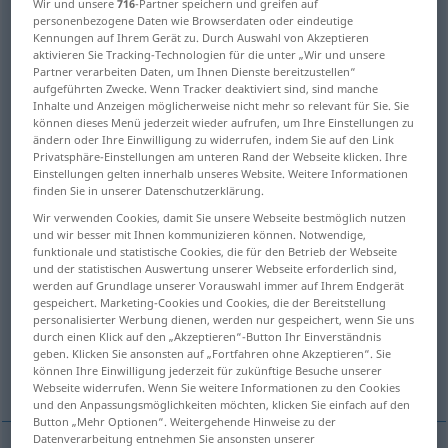
Wir und unsere
716
-Partner speichern und greifen auf
personenbezogene Daten wie Browserdaten oder eindeutige
Übersicht aller Übersetzungen
Kennungen auf Ihrem Gerät zu. Durch Auswahl von Akzeptieren
aktivieren Sie Tracking-Technologien für die unter „Wir und unsere
(Für mehr Details die Übersetzung anklicken/antippen)
Partner verarbeiten Daten, um Ihnen Dienste bereitzustellen“
aufgeführten Zwecke. Wenn Tracker deaktiviert sind, sind manche
deserted, desolate, solitary
Inhalte und Anzeigen möglicherweise nicht mehr so relevant für Sie. Sie
können dieses Menü jederzeit wieder aufrufen, um Ihre Einstellungen zu
ändern oder Ihre Einwilligung zu widerrufen, indem Sie auf den Link
barren, waste, desert, bleak
Privatsphäre-Einstellungen am unteren Rand der Webseite klicken. Ihre
Einstellungen gelten innerhalb unseres Website. Weitere Informationen
finden Sie in unserer Datenschutzerklärung.
uncultivated, waste, unproductive
Wir verwenden Cookies, damit Sie unsere Webseite bestmöglich nutzen
und wir besser mit Ihnen kommunizieren können. Notwendige,
funktionale und statistische Cookies, die für den Betrieb der Webseite
monotonous, tedious, humdrum, dull
und der statistischen Auswertung unserer Webseite erforderlich sind,
werden auf Grundlage unserer Vorauswahl immer auf Ihrem Endgerät
gespeichert. Marketing-Cookies und Cookies, die der Bereitstellung
boring, tedious, dull, dreary, drab
personalisierter Werbung dienen, werden nur gespeichert, wenn Sie uns
durch einen Klick auf den „Akzeptieren“-Button Ihr Einverständnis
geben. Klicken Sie ansonsten auf „Fortfahren ohne Akzeptieren“. Sie
können Ihre Einwilligung jederzeit für zukünftige Besuche unserer
empty, hollow
gameless, lacking game
Webseite widerrufen. Wenn Sie weitere Informationen zu den Cookies
und den Anpassungsmöglichkeiten möchten, klicken Sie einfach auf den
Button „Mehr Optionen“. Weitergehende Hinweise zu der
Datenverarbeitung entnehmen Sie ansonsten unserer