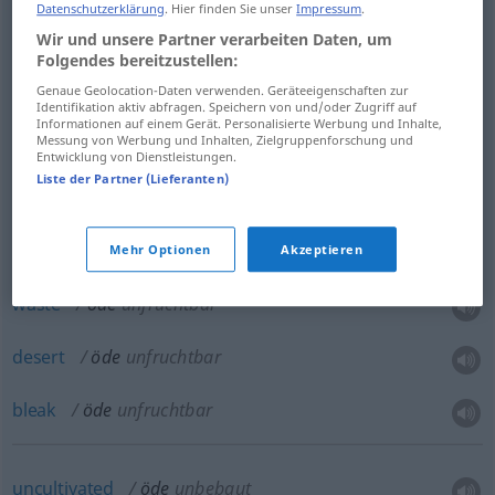
Datenschutzerklärung
. Hier finden Sie unser
Impressum
.
deserted
öde
verlassen
Wir und unsere Partner verarbeiten Daten, um
Folgendes bereitzustellen:
desolate
öde
verlassen
Genaue Geolocation-Daten verwenden. Geräteeigenschaften zur
Identifikation aktiv abfragen. Speichern von und/oder Zugriff auf
Informationen auf einem Gerät. Personalisierte Werbung und Inhalte,
solitary
öde
verlassen
Messung von Werbung und Inhalten, Zielgruppenforschung und
Entwicklung von Dienstleistungen.
Liste der Partner (Lieferanten)
barren
öde
unfruchtbar
Mehr Optionen
Akzeptieren
waste
öde
unfruchtbar
desert
öde
unfruchtbar
bleak
öde
unfruchtbar
uncultivated
öde
unbebaut