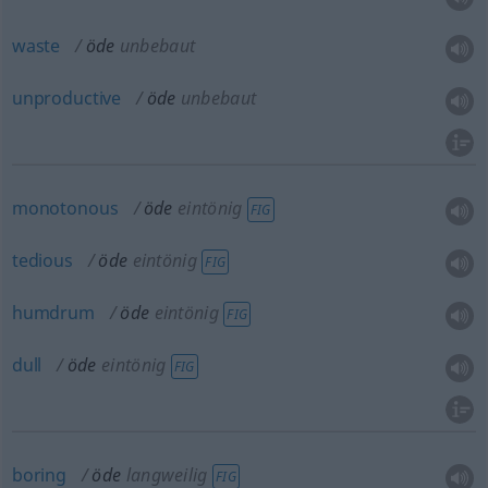
waste
öde
unbebaut
unproductive
öde
unbebaut
monotonous
öde
eintönig
FIG
tedious
öde
eintönig
FIG
humdrum
öde
eintönig
FIG
dull
öde
eintönig
FIG
boring
öde
langweilig
FIG