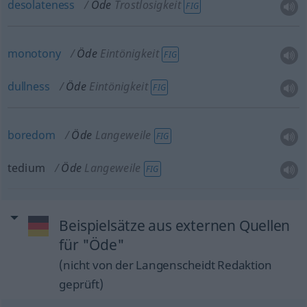
desolateness
Öde
Trostlosigkeit
FIG
monotony
Öde
Eintönigkeit
FIG
dullness
Öde
Eintönigkeit
FIG
boredom
Öde
Langeweile
FIG
tedium
Öde
Langeweile
FIG
Beispielsätze aus externen Quellen
für "Öde"
(nicht von der Langenscheidt Redaktion
geprüft)