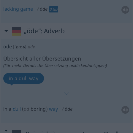
lacking
game
öde
JAGD
„öde“
: Adverb
öde
[ˈøːdə]
adv
Übersicht aller Übersetzungen
(Für mehr Details die Übersetzung anklicken/antippen)
in a dull way
in a
dull
(
od
boring)
way
öde