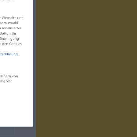
er Webseite und
 Vorauswahl
sonalisierter
Button Ihr
Einwilligung
zu den Cookies
.
zerklärung
.
eichern von
sung von