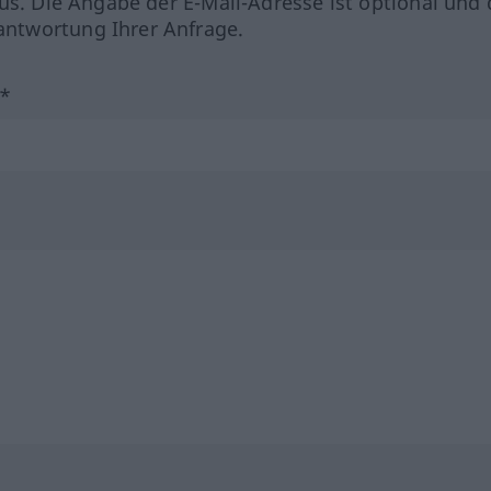
us. Die Angabe der E-Mail-Adresse ist optional und 
ntwortung Ihrer Anfrage.
?*