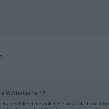
h?
ine Wörterbüchern?
hler aufgefallen oder wollen Sie uns einfach mal lob