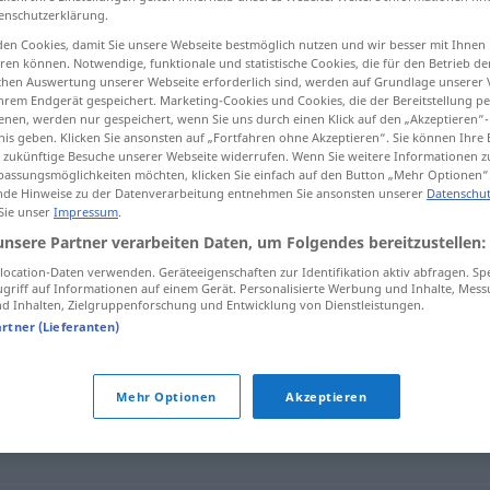
enschutzerklärung.
en Cookies, damit Sie unsere Webseite bestmöglich nutzen und wir besser mit Ihnen
en können. Notwendige, funktionale und statistische Cookies, die für den Betrieb d
ischen Auswertung unserer Webseite erforderlich sind, werden auf Grundlage unserer
tippen)
hrem Endgerät gespeichert. Marketing-Cookies und Cookies, die der Bereitstellung per
nen, werden nur gespeichert, wenn Sie uns durch einen Klick auf den „Akzeptieren“-
nis geben. Klicken Sie ansonsten auf „Fortfahren ohne Akzeptieren“. Sie können Ihre 
ür zukünftige Besuche unserer Webseite widerrufen. Wenn Sie weitere Informationen 
assungsmöglichkeiten möchten, klicken Sie einfach auf den Button „Mehr Optionen“
de Hinweise zu der Datenverarbeitung entnehmen Sie ansonsten unserer
Datenschut
 Sie unser
Impressum
.
Walachei
, die
unsere Partner verarbeiten Daten, um Folgendes bereitzustellen:
GEOG
ocation-Daten verwenden. Geräteeigenschaften zur Identifikation aktiv abfragen. Sp
griff auf Informationen auf einem Gerät. Personalisierte Werbung und Inhalte, Mes
 Inhalten, Zielgruppenforschung und Entwicklung von Dienstleistungen.
artner (Lieferanten)
h.)
,
Pampa (ugs.)
,
Ödland
Mehr Optionen
Akzeptieren