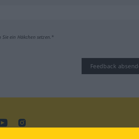
m Sie ein Häkchen setzen.*
Feedback absend
ook
YouTube
Instagram