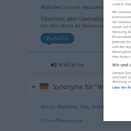
unserer Dat
Walachei
[valaˈxai]
<
Walachei
;
kein
pl
>
Wir verwend
kommunizier
Übersicht aller Übersetzungen
der statist
(Für mehr Details die Übersetzung anklicken/an
immer auf I
Werbung die
Einverständ
Wallachia
jederzeit f
und den Anp
Weitergehen
Hier finden
Wal(l)achia
Wir und 
Genaue Geol
und/oder Zu
Werbung und
Synonyme für "Walachei"
Liste der P
Wüste
,
Wüstenei
,
Öde
,
Einöde
,
Ödnis (ge
© OpenThesaurus.de