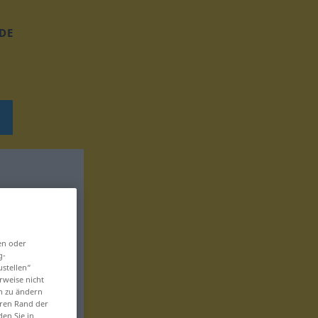
DE
en oder
g-
ustellen“
rweise nicht
en zu ändern
eren Rand der
den Sie in