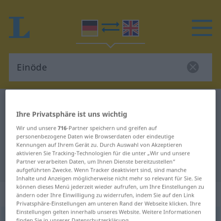
Deutsch-Englisch Wörterbuch
Einöde
Ihre Privatsphäre ist uns wichtig
Deutsch-Englisch Übersetzung für
Wir und unsere
716
-Partner speichern und greifen auf
"Einöde"
personenbezogene Daten wie Browserdaten oder eindeutige
Kennungen auf Ihrem Gerät zu. Durch Auswahl von Akzeptieren
aktivieren Sie Tracking-Technologien für die unter „Wir und unsere
Partner verarbeiten Daten, um Ihnen Dienste bereitzustellen“
"Einöde" Englisch Übersetzung
aufgeführten Zwecke. Wenn Tracker deaktiviert sind, sind manche
Inhalte und Anzeigen möglicherweise nicht mehr so relevant für Sie. Sie
können dieses Menü jederzeit wieder aufrufen, um Ihre Einstellungen zu
„Einöde“
: Femininum
ändern oder Ihre Einwilligung zu widerrufen, indem Sie auf den Link
Privatsphäre-Einstellungen am unteren Rand der Webseite klicken. Ihre
Einstellungen gelten innerhalb unseres Website. Weitere Informationen
Einöde
f
<
Einöde
;
Einöden
>
finden Sie in unserer Datenschutzerklärung.