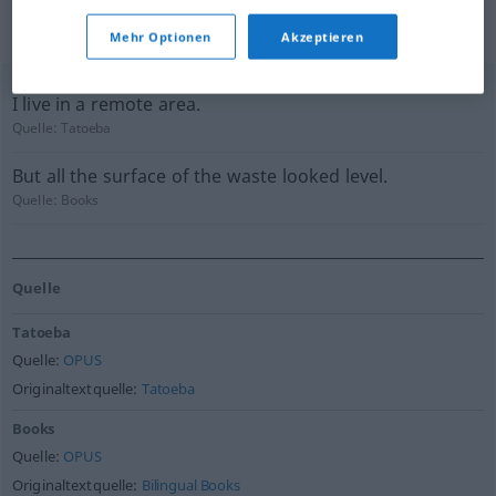
(nicht von der Langenscheidt Redaktion
geprüft)
Mehr Optionen
Akzeptieren
I live in a remote area.
Quelle:
Tatoeba
But all the surface of the waste looked level.
Quelle:
Books
Quelle
Tatoeba
Quelle:
OPUS
Originaltextquelle:
Tatoeba
Books
Quelle:
OPUS
Originaltextquelle:
Bilingual Books