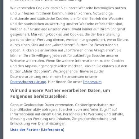
Wir verwenden Cookies, damit Sie unsere Webseite bestmöglich nutzen
Übersicht aller Übersetzungen
und wir besser mit Ihnen kommunizieren können. Notwendige,
funktionale und statistische Cookies, die für den Betrieb der Webseite
(Für mehr Details die Übersetzung anklicken/antippen)
und der statistischen Auswertung unserer Webseite erforderlich sind,
werden auf Grundlage unserer Vorauswahl immer auf Ihrem Endgerät
isolation
wilderness, barren waste
gespeichert. Marketing-Cookies und Cookies, die der Bereitstellung
personalisierter Werbung dienen, werden nur gespeichert, wenn Sie uns
durch einen Klick auf den „Akzeptieren“-Button Ihr Einverständnis
geben. Klicken Sie ansonsten auf „Fortfahren ohne Akzeptieren“. Sie
können Ihre Einwilligung jederzeit für zukünftige Besuche unserer
Webseite widerrufen. Wenn Sie weitere Informationen zu den Cookies
wilderness
, (barren) waste(land)
Einöde
und den Anpassungsmöglichkeiten möchten, klicken Sie einfach auf den
Button „Mehr Optionen“. Weitergehende Hinweise zu der
Ödland
Datenverarbeitung entnehmen Sie ansonsten unserer
Datenschutzerklärung
. Hier finden Sie unser
Impressum
.
Wir und unsere Partner verarbeiten Daten, um
Folgendes bereitzustellen:
isolation
Einöde
Einsamkeit
Genaue Geolocation-Daten verwenden. Geräteeigenschaften zur
Identifikation aktiv abfragen. Speichern von und/oder Zugriff auf
Informationen auf einem Gerät. Personalisierte Werbung und Inhalte,
Messung von Werbung und Inhalten, Zielgruppenforschung und
Beispielsätze aus externen Quellen
Entwicklung von Dienstleistungen.
Liste der Partner (Lieferanten)
für "Einöde"