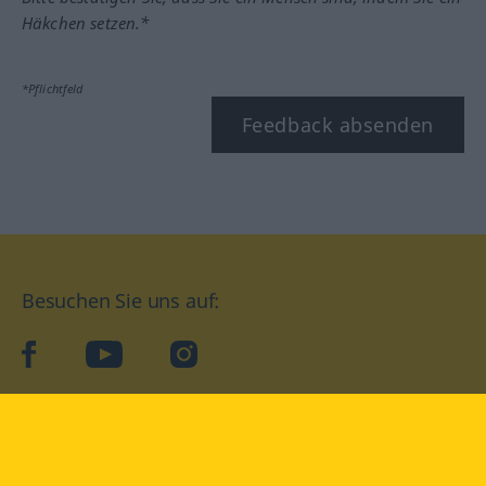
Häkchen setzen.*
*Pflichtfeld
Feedback absenden
Besuchen Sie uns auf:
facebook
YouTube
Instagram
Langenscheidt