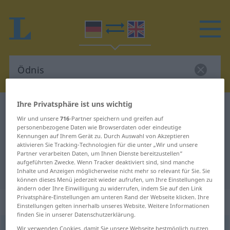
Ihre Privatsphäre ist uns wichtig
Deutsch-Englisch Wörterbuch
Ödnis
Wir und unsere
716
-Partner speichern und greifen auf
Deutsch-Englisch Übersetzung für
personenbezogene Daten wie Browserdaten oder eindeutige
Kennungen auf Ihrem Gerät zu. Durch Auswahl von Akzeptieren
"Ödnis"
aktivieren Sie Tracking-Technologien für die unter „Wir und unsere
Partner verarbeiten Daten, um Ihnen Dienste bereitzustellen“
aufgeführten Zwecke. Wenn Tracker deaktiviert sind, sind manche
"Ödnis" Englisch Übersetzung
Inhalte und Anzeigen möglicherweise nicht mehr so relevant für Sie. Sie
können dieses Menü jederzeit wieder aufrufen, um Ihre Einstellungen zu
ändern oder Ihre Einwilligung zu widerrufen, indem Sie auf den Link
Privatsphäre-Einstellungen am unteren Rand der Webseite klicken. Ihre
„Ödnis“
: Femininum
Einstellungen gelten innerhalb unseres Website. Weitere Informationen
finden Sie in unserer Datenschutzerklärung.
Ödnis
Wir verwenden Cookies, damit Sie unsere Webseite bestmöglich nutzen
f
<
Ödnis
;
kein
pl
>