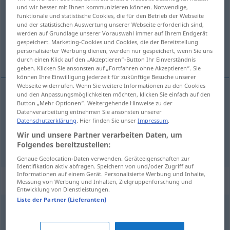
und wir besser mit Ihnen kommunizieren können. Notwendige,
funktionale und statistische Cookies, die für den Betrieb der Webseite
Übersicht aller Übersetzungen
und der statistischen Auswertung unserer Webseite erforderlich sind,
(Für mehr Details die Übersetzung anklicken/antippen)
werden auf Grundlage unserer Vorauswahl immer auf Ihrem Endgerät
gespeichert. Marketing-Cookies und Cookies, die der Bereitstellung
personalisierter Werbung dienen, werden nur gespeichert, wenn Sie uns
wasteland
tedium
durch einen Klick auf den „Akzeptieren“-Button Ihr Einverständnis
geben. Klicken Sie ansonsten auf „Fortfahren ohne Akzeptieren“. Sie
können Ihre Einwilligung jederzeit für zukünftige Besuche unserer
Webseite widerrufen. Wenn Sie weitere Informationen zu den Cookies
und den Anpassungsmöglichkeiten möchten, klicken Sie einfach auf den
Button „Mehr Optionen“. Weitergehende Hinweise zu der
wasteland
Ödnis
Landschaft
Datenverarbeitung entnehmen Sie ansonsten unserer
Datenschutzerklärung
. Hier finden Sie unser
Impressum
.
Wir und unsere Partner verarbeiten Daten, um
tedium
Ödnis
Langweiligkeit
Folgendes bereitzustellen:
FIG
Genaue Geolocation-Daten verwenden. Geräteeigenschaften zur
Identifikation aktiv abfragen. Speichern von und/oder Zugriff auf
Informationen auf einem Gerät. Personalisierte Werbung und Inhalte,
Synonyme für "Ödnis"
Messung von Werbung und Inhalten, Zielgruppenforschung und
Entwicklung von Dienstleistungen.
Liste der Partner (Lieferanten)
Alltäglichkeit
,
Ununterscheidbarkeit
,
Einerlei
,
Langeweile