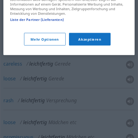
Informationen auf einem Gerät. Personalisierte Werbung und Inhalte,
Messung von Werbung und Inhalten, Zielgruppenforschung und
frivolous
leichtfertig
Antwort, Bemerkung etc
Entwicklung von Dienstleistungen.
Liste der Partner (Lieferanten)
Mehr Optionen
Akzeptieren
irresponsible
leichtfertig
Streich etc
careless
leichtfertig
Gerede
loose
leichtfertig
Gerede
rash
leichtfertig
Versprechung
loose
leichtfertig
Mädchen etc
promiscuous
leichtfertig
Mädchen etc