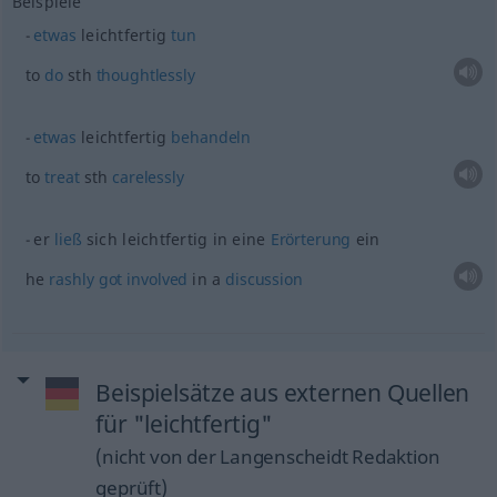
Beispiele
etwas
leichtfertig
tun
to
do
sth
thoughtlessly
etwas
leichtfertig
behandeln
to
treat
sth
carelessly
er
ließ
sich leichtfertig in eine
Erörterung
ein
he
rashly
got
involved
in a
discussion
Beispielsätze aus externen Quellen
für "leichtfertig"
(nicht von der Langenscheidt Redaktion
geprüft)