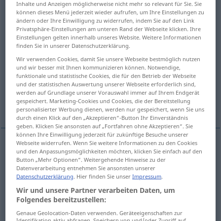
Inhalte und Anzeigen möglicherweise nicht mehr so relevant für Sie. Sie
können dieses Menü jederzeit wieder aufrufen, um Ihre Einstellungen zu
Übersicht aller Übersetzungen
ändern oder Ihre Einwilligung zu widerrufen, indem Sie auf den Link
Privatsphäre-Einstellungen am unteren Rand der Webseite klicken. Ihre
(Für mehr Details die Übersetzung anklicken/antippen)
Einstellungen gelten innerhalb unseres Website. Weitere Informationen
finden Sie in unserer Datenschutzerklärung.
thoughtless, careless
flippant, frivolous
Wir verwenden Cookies, damit Sie unsere Webseite bestmöglich nutzen
und wir besser mit Ihnen kommunizieren können. Notwendige,
funktionale und statistische Cookies, die für den Betrieb der Webseite
irresponsible
careless, loose
und der statistischen Auswertung unserer Webseite erforderlich sind,
werden auf Grundlage unserer Vorauswahl immer auf Ihrem Endgerät
gespeichert. Marketing-Cookies und Cookies, die der Bereitstellung
rash
loose, promiscuous
personalisierter Werbung dienen, werden nur gespeichert, wenn Sie uns
durch einen Klick auf den „Akzeptieren“-Button Ihr Einverständnis
geben. Klicken Sie ansonsten auf „Fortfahren ohne Akzeptieren“. Sie
können Ihre Einwilligung jederzeit für zukünftige Besuche unserer
Webseite widerrufen. Wenn Sie weitere Informationen zu den Cookies
und den Anpassungsmöglichkeiten möchten, klicken Sie einfach auf den
thoughtless
leichtfertig
Benehmen etc
Button „Mehr Optionen“. Weitergehende Hinweise zu der
Datenverarbeitung entnehmen Sie ansonsten unserer
Datenschutzerklärung
. Hier finden Sie unser
Impressum
.
careless
leichtfertig
Benehmen etc
Wir und unsere Partner verarbeiten Daten, um
Folgendes bereitzustellen:
Genaue Geolocation-Daten verwenden. Geräteeigenschaften zur
flippant
leichtfertig
Antwort, Bemerkung etc
Identifikation aktiv abfragen. Speichern von und/oder Zugriff auf