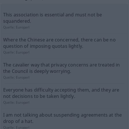
This association is essential and must not be
squandered.
Quelle:
Europarl
Where the Chinese are concerned, there can be no
question of imposing quotas lightly.
Quelle:
Europarl
The cavalier way that privacy concerns are treated in
the Council is deeply worrying.
Quelle:
Europarl
Everyone has difficulty accepting them, and they are
not decisions to be taken lightly.
Quelle:
Europarl
I am not talking about suspending agreements at the
drop of a hat.
Quelle:
Europarl