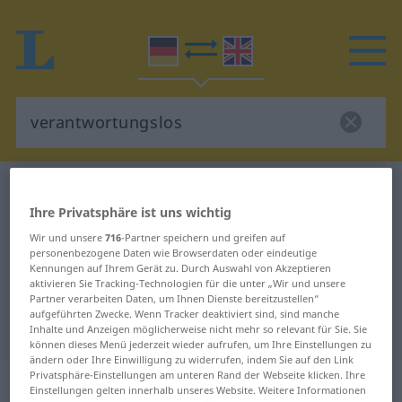
Deutsch-Englisch Wörterbuch
verantwortungslos
Ihre Privatsphäre ist uns wichtig
Deutsch-Englisch Übersetzung für
Wir und unsere
716
-Partner speichern und greifen auf
"verantwortungslos"
personenbezogene Daten wie Browserdaten oder eindeutige
Kennungen auf Ihrem Gerät zu. Durch Auswahl von Akzeptieren
aktivieren Sie Tracking-Technologien für die unter „Wir und unsere
"verantwortungslos" Englisch
Partner verarbeiten Daten, um Ihnen Dienste bereitzustellen“
aufgeführten Zwecke. Wenn Tracker deaktiviert sind, sind manche
Übersetzung
Inhalte und Anzeigen möglicherweise nicht mehr so relevant für Sie. Sie
können dieses Menü jederzeit wieder aufrufen, um Ihre Einstellungen zu
ändern oder Ihre Einwilligung zu widerrufen, indem Sie auf den Link
Privatsphäre-Einstellungen am unteren Rand der Webseite klicken. Ihre
„verantwortungslos“
: Adjektiv
Einstellungen gelten innerhalb unseres Website. Weitere Informationen