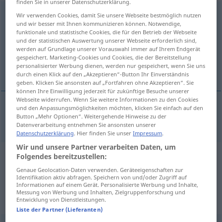
finden Sie in unserer Datenschutzerklärung.
verantwortungslos
adj
Wir verwenden Cookies, damit Sie unsere Webseite bestmöglich nutzen
und wir besser mit Ihnen kommunizieren können. Notwendige,
funktionale und statistische Cookies, die für den Betrieb der Webseite
Übersicht aller Übersetzungen
und der statistischen Auswertung unserer Webseite erforderlich sind,
(Für mehr Details die Übersetzung anklicken/antippen)
werden auf Grundlage unserer Vorauswahl immer auf Ihrem Endgerät
gespeichert. Marketing-Cookies und Cookies, die der Bereitstellung
personalisierter Werbung dienen, werden nur gespeichert, wenn Sie uns
irresponsible
durch einen Klick auf den „Akzeptieren“-Button Ihr Einverständnis
geben. Klicken Sie ansonsten auf „Fortfahren ohne Akzeptieren“. Sie
können Ihre Einwilligung jederzeit für zukünftige Besuche unserer
Webseite widerrufen. Wenn Sie weitere Informationen zu den Cookies
und den Anpassungsmöglichkeiten möchten, klicken Sie einfach auf den
Button „Mehr Optionen“. Weitergehende Hinweise zu der
irresponsible
verantwortungslos
Vorgehen etc
Datenverarbeitung entnehmen Sie ansonsten unserer
Datenschutzerklärung
. Hier finden Sie unser
Impressum
.
Wir und unsere Partner verarbeiten Daten, um
Folgendes bereitzustellen:
Beispielsätze aus externen Quellen
Genaue Geolocation-Daten verwenden. Geräteeigenschaften zur
für "verantwortungslos"
Identifikation aktiv abfragen. Speichern von und/oder Zugriff auf
Informationen auf einem Gerät. Personalisierte Werbung und Inhalte,
(nicht von der Langenscheidt Redaktion
Messung von Werbung und Inhalten, Zielgruppenforschung und
Entwicklung von Dienstleistungen.
geprüft)
Liste der Partner (Lieferanten)