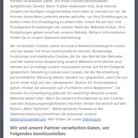
Partner verarbeiten Daten, um Ihnen Dienste bereitzustellen“
aufgeführten Zwecke. Wenn Tracker deaktiviert sind, sind manche
Übersicht aller Übersetzungen
Inhalte und Anzeigen möglicherweise nicht mehr so relevant für Sie. Sie
können dieses Menü jederzeit wieder aufrufen, um Ihre Einstellungen zu
(Für mehr Details die Übersetzung anklicken/antippen)
ändern oder Ihre Einwilligung zu widerrufen, indem Sie auf den Link
Privatsphäre-Einstellungen am unteren Rand der Webseite klicken. Ihre
baby, infant
Einstellungen gelten innerhalb unseres Website. Weitere Informationen
finden Sie in unserer Datenschutzerklärung.
Wir verwenden Cookies, damit Sie unsere Webseite bestmöglich nutzen
und wir besser mit Ihnen kommunizieren können. Notwendige,
funktionale und statistische Cookies, die für den Betrieb der Webseite
und der statistischen Auswertung unserer Webseite erforderlich sind,
baby
Baby
werden auf Grundlage unserer Vorauswahl immer auf Ihrem Endgerät
gespeichert. Marketing-Cookies und Cookies, die der Bereitstellung
personalisierter Werbung dienen, werden nur gespeichert, wenn Sie uns
infant
Baby
durch einen Klick auf den „Akzeptieren“-Button Ihr Einverständnis
geben. Klicken Sie ansonsten auf „Fortfahren ohne Akzeptieren“. Sie
können Ihre Einwilligung jederzeit für zukünftige Besuche unserer
Webseite widerrufen. Wenn Sie weitere Informationen zu den Cookies
und den Anpassungsmöglichkeiten möchten, klicken Sie einfach auf den
Button „Mehr Optionen“. Weitergehende Hinweise zu der
Beispielsätze für "Baby"
Datenverarbeitung entnehmen Sie ansonsten unserer
Datenschutzerklärung
. Hier finden Sie unser
Impressum
.
Wir und unsere Partner verarbeiten Daten, um
bei uns ist ein Baby angekommen
Folgendes bereitzustellen:
there
has
been
a
new
arrival
in our
family
, we
have