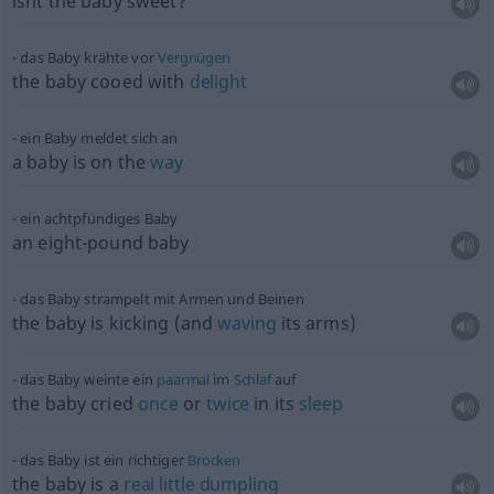
isnt the baby sweet?
das Baby krähte vor
Vergnügen
the baby cooed with
delight
ein Baby meldet sich an
a baby is on the
way
ein achtpfündiges Baby
an eight-pound baby
das Baby strampelt mit Armen und Beinen
the baby is kicking (and
waving
its arms)
das Baby weinte ein
paarmal
im
Schlaf
auf
the baby cried
once
or
twice
in its
sleep
das Baby ist ein richtiger
Brocken
the baby is a
real
little
dumpling