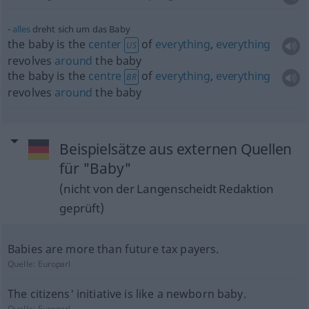
alles
dreht sich um das Baby
the baby is the
center
of
everything
,
everything
US
revolves
around
the baby
the baby is the
centre
of
everything
,
everything
BR
revolves
around
the baby
Beispielsätze aus externen Quellen
für "Baby"
(nicht von der Langenscheidt Redaktion
geprüft)
Babies are more than future tax payers.
Quelle:
Europarl
The citizens' initiative is like a newborn baby.
Quelle:
Europarl