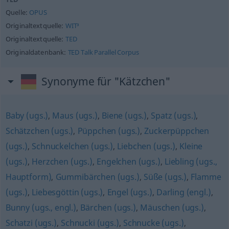
Quelle:
OPUS
Originaltextquelle:
WIT³
Originaltextquelle:
TED
Originaldatenbank:
TED Talk Parallel Corpus
Synonyme für "Kätzchen"
Baby (ugs.)
,
Maus (ugs.)
,
Biene (ugs.)
,
Spatz (ugs.)
,
Schätzchen (ugs.)
,
Püppchen (ugs.)
,
Zuckerpüppchen
(ugs.)
,
Schnuckelchen (ugs.)
,
Liebchen (ugs.)
,
Kleine
(ugs.)
,
Herzchen (ugs.)
,
Engelchen (ugs.)
,
Liebling (ugs.,
Hauptform)
,
Gummibärchen (ugs.)
,
Süße (ugs.)
,
Flamme
(ugs.)
,
Liebesgöttin (ugs.)
,
Engel (ugs.)
,
Darling (engl.)
,
Bunny (ugs., engl.)
,
Bärchen (ugs.)
,
Mäuschen (ugs.)
,
Schatzi (ugs.)
,
Schnucki (ugs.)
,
Schnucke (ugs.)
,