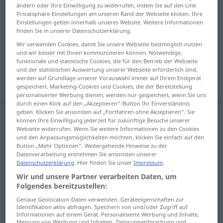
ändern oder Ihre Einwilligung zu widerrufen, indem Sie auf den Link
Privatsphäre-Einstellungen am unteren Rand der Webseite klicken. Ihre
Übersicht aller Übersetzungen
Einstellungen gelten innerhalb unseres Website. Weitere Informationen
(Für mehr Details die Übersetzung anklicken/antippen)
finden Sie in unserer Datenschutzerklärung.
Wir verwenden Cookies, damit Sie unsere Webseite bestmöglich nutzen
kitten
pussy, kitty
und wir besser mit Ihnen kommunizieren können. Notwendige,
funktionale und statistische Cookies, die für den Betrieb der Webseite
und der statistischen Auswertung unserer Webseite erforderlich sind,
catkin, tail, ament
kitten
werden auf Grundlage unserer Vorauswahl immer auf Ihrem Endgerät
gespeichert. Marketing-Cookies und Cookies, die der Bereitstellung
personalisierter Werbung dienen, werden nur gespeichert, wenn Sie uns
durch einen Klick auf den „Akzeptieren“-Button Ihr Einverständnis
geben. Klicken Sie ansonsten auf „Fortfahren ohne Akzeptieren“. Sie
können Ihre Einwilligung jederzeit für zukünftige Besuche unserer
Webseite widerrufen. Wenn Sie weitere Informationen zu den Cookies
Katze
Kätzchen → siehe „
“
und den Anpassungsmöglichkeiten möchten, klicken Sie einfach auf den
Button „Mehr Optionen“. Weitergehende Hinweise zu der
Datenverarbeitung entnehmen Sie ansonsten unserer
Datenschutzerklärung
. Hier finden Sie unser
Impressum
.
kitten
Kätzchen
Junges
Wir und unsere Partner verarbeiten Daten, um
Folgendes bereitzustellen:
Genaue Geolocation-Daten verwenden. Geräteeigenschaften zur
puss(y),
kitty
Kätzchen
Kosename
Identifikation aktiv abfragen. Speichern von und/oder Zugriff auf
Informationen auf einem Gerät. Personalisierte Werbung und Inhalte,
Messung von Werbung und Inhalten, Zielgruppenforschung und