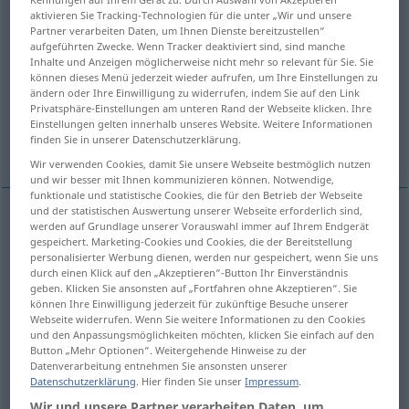
aktivieren Sie Tracking-Technologien für die unter „Wir und unsere
Übersicht aller Übersetzungen
Partner verarbeiten Daten, um Ihnen Dienste bereitzustellen“
aufgeführten Zwecke. Wenn Tracker deaktiviert sind, sind manche
(Für mehr Details die Übersetzung anklicken/antippen)
Inhalte und Anzeigen möglicherweise nicht mehr so relevant für Sie. Sie
können dieses Menü jederzeit wieder aufrufen, um Ihre Einstellungen zu
Vergnügen, Freude, Wonne, Lust
ändern oder Ihre Einwilligung zu widerrufen, indem Sie auf den Link
Privatsphäre-Einstellungen am unteren Rand der Webseite klicken. Ihre
Einstellungen gelten innerhalb unseres Website. Weitere Informationen
finden Sie in unserer Datenschutzerklärung.
Ergötzen
Wir verwenden Cookies, damit Sie unsere Webseite bestmöglich nutzen
und wir besser mit Ihnen kommunizieren können. Notwendige,
funktionale und statistische Cookies, die für den Betrieb der Webseite
und der statistischen Auswertung unserer Webseite erforderlich sind,
werden auf Grundlage unserer Vorauswahl immer auf Ihrem Endgerät
Vergnügen
n
delight
joy, pleasure
gespeichert. Marketing-Cookies und Cookies, die der Bereitstellung
personalisierter Werbung dienen, werden nur gespeichert, wenn Sie uns
durch einen Klick auf den „Akzeptieren“-Button Ihr Einverständnis
Freude
f
delight
joy, pleasure
geben. Klicken Sie ansonsten auf „Fortfahren ohne Akzeptieren“. Sie
können Ihre Einwilligung jederzeit für zukünftige Besuche unserer
Webseite widerrufen. Wenn Sie weitere Informationen zu den Cookies
Wonne
f
delight
joy, pleasure
und den Anpassungsmöglichkeiten möchten, klicken Sie einfach auf den
Button „Mehr Optionen“. Weitergehende Hinweise zu der
Datenverarbeitung entnehmen Sie ansonsten unserer
Lust
f
delight
joy, pleasure
Datenschutzerklärung
. Hier finden Sie unser
Impressum
.
Wir und unsere Partner verarbeiten Daten, um