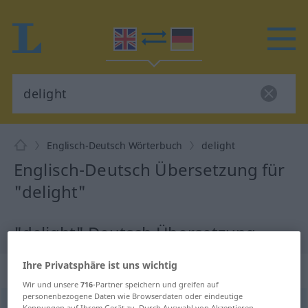
Englisch-Deutsch Wörterbuch
delight
Englisch-Deutsch Übersetzung für
"delight"
"delight" Deutsch Übersetzung
Ihre Privatsphäre ist uns wichtig
„delight“
: noun
Wir und unsere
716
-Partner speichern und greifen auf
personenbezogene Daten wie Browserdaten oder eindeutige
delight
[diˈlait]
s
Kennungen auf Ihrem Gerät zu. Durch Auswahl von Akzeptieren