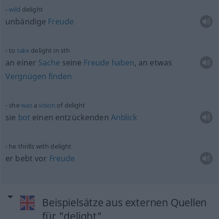
wild
delight
unbändige
Freude
to
take
delight in
sth
an einer
Sache
seine
Freude
haben
, an
etwas
Vergnügen
finden
she
was
a
vision
of delight
sie
bot
einen entzückenden
Anblick
he thrills with delight
er bebt vor
Freude
Beispielsätze aus externen Quellen
für "delight"