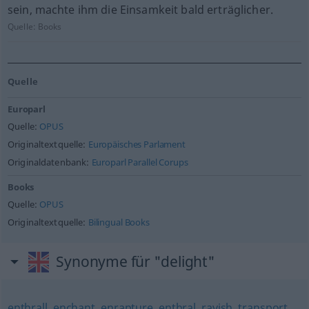
sein, machte ihm die Einsamkeit bald erträglicher.
Quelle:
Books
Quelle
Europarl
Quelle:
OPUS
Originaltextquelle:
Europäisches Parlament
Originaldatenbank:
Europarl Parallel Corups
Books
Quelle:
OPUS
Originaltextquelle:
Bilingual Books
Synonyme für "delight"
enthrall
,
enchant
,
enrapture
,
enthral
,
ravish
,
transport