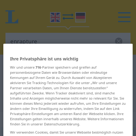
Ihre Privatsphäre ist uns wichtig
Englisch-Deutsch Wörterbuch
enrapture
Wir und unsere
716
-Partner speichern und greifen auf
Englisch-Deutsch Übersetzung für
personenbezogene Daten wie Browserdaten oder eindeutige
Kennungen auf Ihrem Gerät zu. Durch Auswahl von Akzeptieren
"enrapture"
aktivieren Sie Tracking-Technologien für die unter „Wir und unsere
Partner verarbeiten Daten, um Ihnen Dienste bereitzustellen“
aufgeführten Zwecke. Wenn Tracker deaktiviert sind, sind manche
Inhalte und Anzeigen möglicherweise nicht mehr so relevant für Sie. Sie
"enrapture" Deutsch Übersetzung
können dieses Menü jederzeit wieder aufrufen, um Ihre Einstellungen zu
ändern oder Ihre Einwilligung zu widerrufen, indem Sie auf den Link
Privatsphäre-Einstellungen am unteren Rand der Webseite klicken. Ihre
„enrapture“
: transitive verb
Einstellungen gelten innerhalb unseres Website. Weitere Informationen
finden Sie in unserer Datenschutzerklärung.
Wir verwenden Cookies, damit Sie unsere Webseite bestmöglich nutzen
enrapture
[-ʧə(r)]
v/t