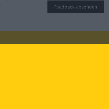
Feedback absenden
Besuchen Sie uns auf:
facebook
YouTube
Instagram
Langenscheidt
NUTZUNGSBEDINGUNGEN