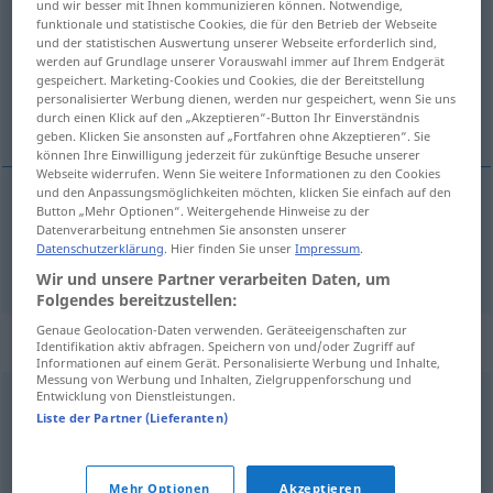
und wir besser mit Ihnen kommunizieren können. Notwendige,
funktionale und statistische Cookies, die für den Betrieb der Webseite
Übersicht aller Übersetzungen
und der statistischen Auswertung unserer Webseite erforderlich sind,
werden auf Grundlage unserer Vorauswahl immer auf Ihrem Endgerät
(Für mehr Details die Übersetzung anklicken/antippen)
gespeichert. Marketing-Cookies und Cookies, die der Bereitstellung
personalisierter Werbung dienen, werden nur gespeichert, wenn Sie uns
hinreißen, entzücken
durch einen Klick auf den „Akzeptieren“-Button Ihr Einverständnis
geben. Klicken Sie ansonsten auf „Fortfahren ohne Akzeptieren“. Sie
können Ihre Einwilligung jederzeit für zukünftige Besuche unserer
Webseite widerrufen. Wenn Sie weitere Informationen zu den Cookies
und den Anpassungsmöglichkeiten möchten, klicken Sie einfach auf den
Button „Mehr Optionen“. Weitergehende Hinweise zu der
hinreißen
,
entzücken
enrapture
Datenverarbeitung entnehmen Sie ansonsten unserer
Datenschutzerklärung
. Hier finden Sie unser
Impressum
.
Wir und unsere Partner verarbeiten Daten, um
Folgendes bereitzustellen:
Genaue Geolocation-Daten verwenden. Geräteeigenschaften zur
Synonyme für "enrapture"
Identifikation aktiv abfragen. Speichern von und/oder Zugriff auf
Informationen auf einem Gerät. Personalisierte Werbung und Inhalte,
Messung von Werbung und Inhalten, Zielgruppenforschung und
Entwicklung von Dienstleistungen.
enthrall
,
enchant
,
delight
,
enthral
,
ravish
,
transport
Liste der Partner (Lieferanten)
© Princeton University
Mehr Optionen
Akzeptieren