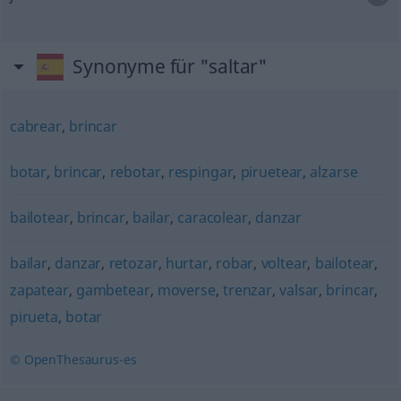
Synonyme für "saltar"
cabrear
,
brincar
botar
,
brincar
,
rebotar
,
respingar
,
piruetear
,
alzarse
bailotear
,
brincar
,
bailar
,
caracolear
,
danzar
bailar
,
danzar
,
retozar
,
hurtar
,
robar
,
voltear
,
bailotear
,
zapatear
,
gambetear
,
moverse
,
trenzar
,
valsar
,
brincar
,
pirueta
,
botar
© OpenThesaurus-es