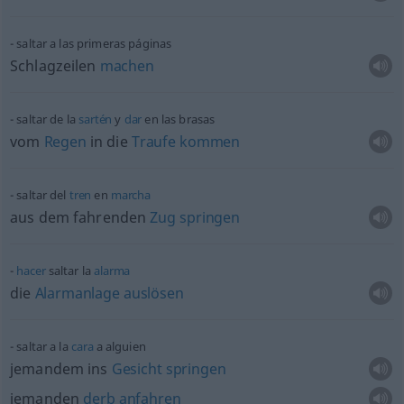
saltar a las primeras páginas
Schlagzeilen
machen
saltar de la
sartén
y
dar
en las brasas
vom
Regen
in die
Traufe
kommen
saltar del
tren
en
marcha
aus dem fahrenden
Zug
springen
hacer
saltar la
alarma
die
Alarmanlage
auslösen
saltar a la
cara
a
alguien
jemandem ins
Gesicht
springen
jemanden
derb
anfahren