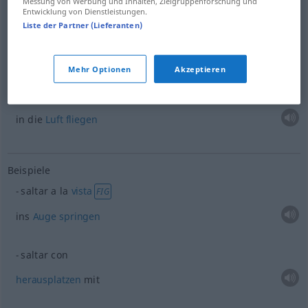
Messung von Werbung und Inhalten, Zielgruppenforschung und
Beispiele
Entwicklung von Dienstleistungen.
Liste der Partner (Lieferanten)
(≈ romperse)
saltar (en pedazos)
zerspringen
Mehr Optionen
Akzeptieren
saltar por los aires
in die
Luft
fliegen
Beispiele
saltar a la
vista
FIG
ins
Auge
springen
saltar con
herausplatzen
mit