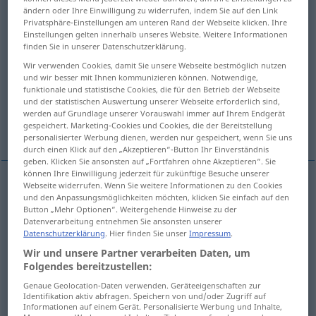
ändern oder Ihre Einwilligung zu widerrufen, indem Sie auf den Link
Privatsphäre-Einstellungen am unteren Rand der Webseite klicken. Ihre
Übersicht aller Übersetzungen
Einstellungen gelten innerhalb unseres Website. Weitere Informationen
(Für mehr Details die Übersetzung anklicken/antippen)
finden Sie in unserer Datenschutzerklärung.
Wir verwenden Cookies, damit Sie unsere Webseite bestmöglich nutzen
springen, abspringen, hüpfen,
und wir besser mit Ihnen kommunizieren können. Notwendige,
herausspringen
funktionale und statistische Cookies, die für den Betrieb der Webseite
und der statistischen Auswertung unserer Webseite erforderlich sind,
werden auf Grundlage unserer Vorauswahl immer auf Ihrem Endgerät
gespeichert. Marketing-Cookies und Cookies, die der Bereitstellung
Weitere Beispiele...
personalisierter Werbung dienen, werden nur gespeichert, wenn Sie uns
durch einen Klick auf den „Akzeptieren“-Button Ihr Einverständnis
geben. Klicken Sie ansonsten auf „Fortfahren ohne Akzeptieren“. Sie
können Ihre Einwilligung jederzeit für zukünftige Besuche unserer
Webseite widerrufen. Wenn Sie weitere Informationen zu den Cookies
und den Anpassungsmöglichkeiten möchten, klicken Sie einfach auf den
springen
,
hüpfen
saltar
Button „Mehr Optionen“. Weitergehende Hinweise zu der
Datenverarbeitung entnehmen Sie ansonsten unserer
abspringen
saltar
(≈ desprenderse)
tb
botón
Datenschutzerklärung
. Hier finden Sie unser
Impressum
.
Wir und unsere Partner verarbeiten Daten, um
herausspringen
saltar
fusible
Folgendes bereitzustellen:
Genaue Geolocation-Daten verwenden. Geräteeigenschaften zur
Identifikation aktiv abfragen. Speichern von und/oder Zugriff auf
Informationen auf einem Gerät. Personalisierte Werbung und Inhalte,