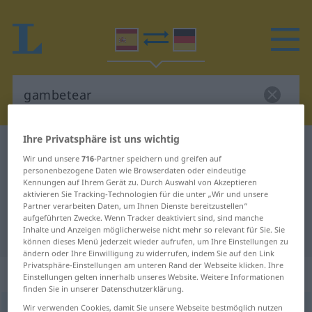
Ihre Privatsphäre ist uns wichtig
Spanisch-Deutsch Wörterbuch
gambetear
Wir und unsere
716
-Partner speichern und greifen auf
Spanisch-Deutsch Übersetzung für
personenbezogene Daten wie Browserdaten oder eindeutige
Kennungen auf Ihrem Gerät zu. Durch Auswahl von Akzeptieren
"gambetear"
aktivieren Sie Tracking-Technologien für die unter „Wir und unsere
Partner verarbeiten Daten, um Ihnen Dienste bereitzustellen“
aufgeführten Zwecke. Wenn Tracker deaktiviert sind, sind manche
Inhalte und Anzeigen möglicherweise nicht mehr so relevant für Sie. Sie
"gambetear" Deutsch Übersetzung
können dieses Menü jederzeit wieder aufrufen, um Ihre Einstellungen zu
ändern oder Ihre Einwilligung zu widerrufen, indem Sie auf den Link
Privatsphäre-Einstellungen am unteren Rand der Webseite klicken. Ihre
„gambetear“
: verbo intransitivo
Einstellungen gelten innerhalb unseres Website. Weitere Informationen
finden Sie in unserer Datenschutzerklärung.
Wir verwenden Cookies, damit Sie unsere Webseite bestmöglich nutzen
gambetear
v/i