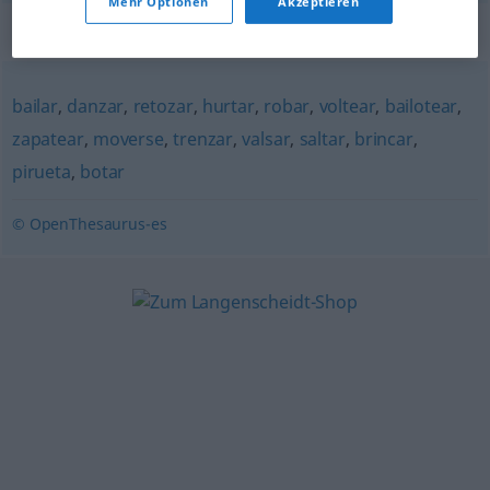
Mehr Optionen
Akzeptieren
Synonyme für "gambetear"
bailar
,
danzar
,
retozar
,
hurtar
,
robar
,
voltear
,
bailotear
,
zapatear
,
moverse
,
trenzar
,
valsar
,
saltar
,
brincar
,
pirueta
,
botar
© OpenThesaurus-es