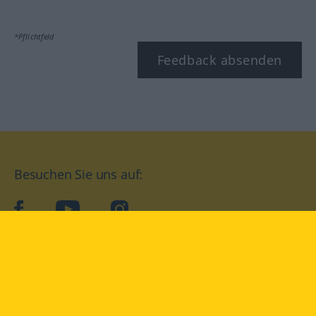
*Pflichtfeld
Feedback absenden
Besuchen Sie uns auf:
facebook
YouTube
Instagram
Langenscheidt