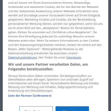
und wir besser mit Ihnen kommunizieren können. Notwendige,
funktionale und statistische Cookies, die für den Betrieb der Webseite
Übersicht aller Übersetzungen
und der statistischen Auswertung unserer Webseite erforderlich sind,
(Für mehr Details die Übersetzung anklicken/antippen)
werden auf Grundlage unserer Vorauswahl immer auf Ihrem Endgerät
gespeichert. Marketing-Cookies und Cookies, die der Bereitstellung
personalisierter Werbung dienen, werden nur gespeichert, wenn Sie uns
kurbettieren
Kreuzsprünge machen
durch einen Klick auf den „Akzeptieren“-Button Ihr Einverständnis
geben. Klicken Sie ansonsten auf „Fortfahren ohne Akzeptieren“. Sie
können Ihre Einwilligung jederzeit für zukünftige Besuche unserer
ausweichen
Webseite widerrufen. Wenn Sie weitere Informationen zu den Cookies
und den Anpassungsmöglichkeiten möchten, klicken Sie einfach auf den
Button „Mehr Optionen“. Weitergehende Hinweise zu der
Datenverarbeitung entnehmen Sie ansonsten unserer
Datenschutzerklärung
. Hier finden Sie unser
Impressum
.
Wir und unsere Partner verarbeiten Daten, um
kurbettieren
gambetear
equitación
Folgendes bereitzustellen:
Genaue Geolocation-Daten verwenden. Geräteeigenschaften zur
Identifikation aktiv abfragen. Speichern von und/oder Zugriff auf
Kreuzsprünge
machen
gambetear
baile
Informationen auf einem Gerät. Personalisierte Werbung und Inhalte,
Messung von Werbung und Inhalten, Zielgruppenforschung und
Entwicklung von Dienstleistungen.
Liste der Partner (Lieferanten)
ausweichen
gambetear
hacer regates
tb
DEP
AM