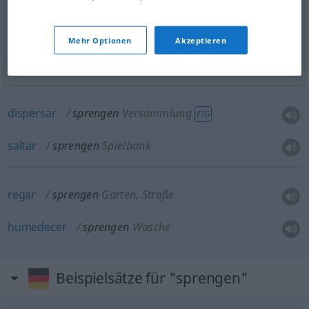
forzar
sprengen
Tür, Schloss
Mehr Optionen
Akzeptieren
romper
sprengen
Ketten
dispersar
sprengen
Versammlung
FIG
saltar
sprengen
Spielbank
regar
sprengen
Garten, Straße
humedecer
sprengen
Wäsche
Beispielsätze für "sprengen"