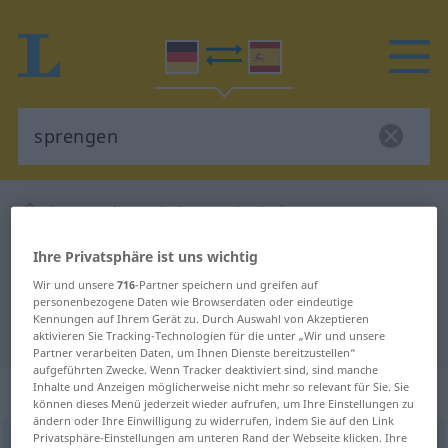
Deutsch-Spanisch Wörterbuch
sprengen
Deutsch-Spanisch Übersetzung für
Ihre Privatsphäre ist uns wichtig
"sprengen"
Wir und unsere
716
-Partner speichern und greifen auf
personenbezogene Daten wie Browserdaten oder eindeutige
Kennungen auf Ihrem Gerät zu. Durch Auswahl von Akzeptieren
"sprengen" Spanisch Übersetzung
aktivieren Sie Tracking-Technologien für die unter „Wir und unsere
Partner verarbeiten Daten, um Ihnen Dienste bereitzustellen“
aufgeführten Zwecke. Wenn Tracker deaktiviert sind, sind manche
Inhalte und Anzeigen möglicherweise nicht mehr so relevant für Sie. Sie
„sprengen“
: transitives Verb
können dieses Menü jederzeit wieder aufrufen, um Ihre Einstellungen zu
ändern oder Ihre Einwilligung zu widerrufen, indem Sie auf den Link
Privatsphäre-Einstellungen am unteren Rand der Webseite klicken. Ihre
sprengen
[ˈʃprɛŋən]
v/t