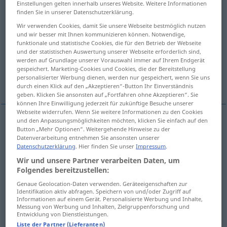
Einstellungen gelten innerhalb unseres Website. Weitere Informationen
finden Sie in unserer Datenschutzerklärung.
Übersicht aller Übersetzungen
Wir verwenden Cookies, damit Sie unsere Webseite bestmöglich nutzen
(Für mehr Details die Übersetzung anklicken/antippen)
und wir besser mit Ihnen kommunizieren können. Notwendige,
funktionale und statistische Cookies, die für den Betrieb der Webseite
und der statistischen Auswertung unserer Webseite erforderlich sind,
forzar, romper
dispersar, saltar
werden auf Grundlage unserer Vorauswahl immer auf Ihrem Endgerät
gespeichert. Marketing-Cookies und Cookies, die der Bereitstellung
personalisierter Werbung dienen, werden nur gespeichert, wenn Sie uns
regar, humedecer
durch einen Klick auf den „Akzeptieren“-Button Ihr Einverständnis
geben. Klicken Sie ansonsten auf „Fortfahren ohne Akzeptieren“. Sie
können Ihre Einwilligung jederzeit für zukünftige Besuche unserer
Webseite widerrufen. Wenn Sie weitere Informationen zu den Cookies
und den Anpassungsmöglichkeiten möchten, klicken Sie einfach auf den
Beispiele
Button „Mehr Optionen“. Weitergehende Hinweise zu der
Datenverarbeitung entnehmen Sie ansonsten unserer
(in die Luft) sprengen
Datenschutzerklärung
. Hier finden Sie unser
Impressum
.
hacer
saltar
(por los aires),
volar
Wir und unsere Partner verarbeiten Daten, um
Folgendes bereitzustellen:
Genaue Geolocation-Daten verwenden. Geräteeigenschaften zur
(in die Luft) sprengen
mit Dynamit
Identifikation aktiv abfragen. Speichern von und/oder Zugriff auf
Informationen auf einem Gerät. Personalisierte Werbung und Inhalte,
dinamitar
Messung von Werbung und Inhalten, Zielgruppenforschung und
Entwicklung von Dienstleistungen.
Liste der Partner (Lieferanten)