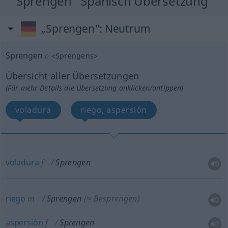
"Sprengen" Spanisch Übersetzung
„Sprengen“
: Neutrum
Sprengen
n
<
Sprengens
>
Übersicht aller Übersetzungen
(Für mehr Details die Übersetzung anklicken/antippen)
voladura
riego, aspersión
voladura
f
Sprengen
riego
m
Sprengen
(≈ Besprengen)
aspersión
f
Sprengen