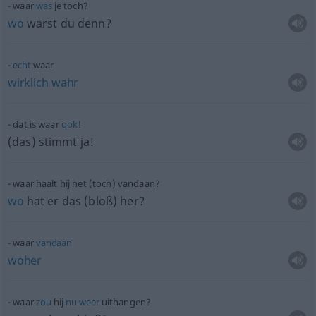
waar
was
je toch?
wo
warst du denn?
echt
waar
wirklich
wahr
dat is waar
ook!
(das) stimmt ja!
waar haalt hij het (toch) vandaan?
wo
hat er das (bloß) her?
waar
vandaan
woher
waar
zou
hij
nu
weer
uithangen?