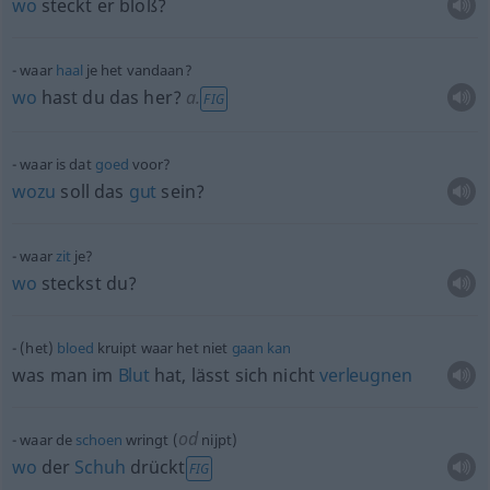
wo
steckt er bloß?
waar
haal
je het vandaan?
wo
hast du das her?
a.
FIG
waar is dat
goed
voor?
wozu
soll das
gut
sein?
waar
zit
je?
wo
steckst du?
(het)
bloed
kruipt waar het niet
gaan
kan
was man im
Blut
hat, lässt sich nicht
verleugnen
od
waar de
schoen
wringt (
nijpt)
wo
der
Schuh
drückt
FIG