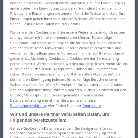
können dieses Menü jederzeit wieder aufrufen, um Ihre Einstellungen zu
ändern oder Ihre Einwilligung zu widerrufen, indem Sie auf den Link
Übersicht aller Übersetzungen
Privatsphäre-Einstellungen am unteren Rand der Webseite klicken. Ihre
(Für mehr Details die Übersetzung anklicken/antippen)
Einstellungen gelten innerhalb unseres Website. Weitere Informationen
finden Sie in unserer Datenschutzerklärung.
wo
Wir verwenden Cookies, damit Sie unsere Webseite bestmöglich nutzen
und wir besser mit Ihnen kommunizieren können. Notwendige,
funktionale und statistische Cookies, die für den Betrieb der Webseite
und der statistischen Auswertung unserer Webseite erforderlich sind,
werden auf Grundlage unserer Vorauswahl immer auf Ihrem Endgerät
gespeichert. Marketing-Cookies und Cookies, die der Bereitstellung
wo
waar
personalisierter Werbung dienen, werden nur gespeichert, wenn Sie uns
durch einen Klick auf den „Akzeptieren“-Button Ihr Einverständnis
geben. Klicken Sie ansonsten auf „Fortfahren ohne Akzeptieren“. Sie
können Ihre Einwilligung jederzeit für zukünftige Besuche unserer
Webseite widerrufen. Wenn Sie weitere Informationen zu den Cookies
und den Anpassungsmöglichkeiten möchten, klicken Sie einfach auf den
„waar“
: voegwoord
Button „Mehr Optionen“. Weitergehende Hinweise zu der
Datenverarbeitung entnehmen Sie ansonsten unserer
Datenschutzerklärung
. Hier finden Sie unser
Impressum
.
waar
konj
Wir und unsere Partner verarbeiten Daten, um
Folgendes bereitzustellen:
Übersicht aller Übersetzungen
Genaue Geolocation-Daten verwenden. Geräteeigenschaften zur
(Für mehr Details die Übersetzung anklicken/antippen)
Identifikation aktiv abfragen. Speichern von und/oder Zugriff auf
Informationen auf einem Gerät. Personalisierte Werbung und Inhalte,