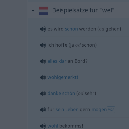
Beispielsätze für "wel"
es wird
schon
werden (
od
gehen)
ich hoffe (ja
od
schon)
alles
klar
an Bord?
wohlgemerkt!
danke
schön
(
od
sehr)
für
sein
Leben
gern
mögen
POP
wohl
bekomms!