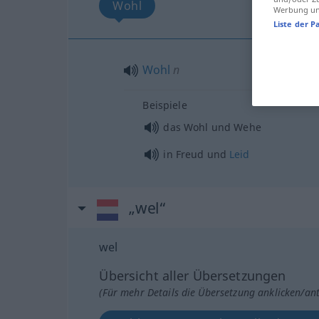
Wohl
Werbung und
Liste der P
Wohl
n
Beispiele
das Wohl und Wehe
in Freud und
Leid
„wel“
wel
Übersicht aller Übersetzungen
(Für mehr Details die Übersetzung anklicken/an