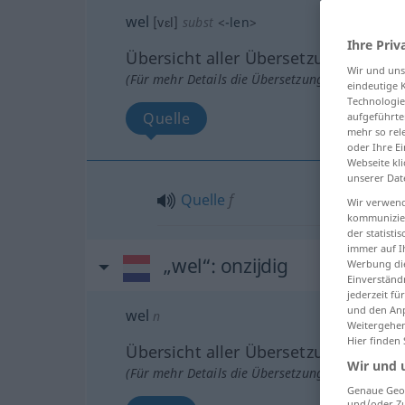
wel
[vɛl]
subst
<
-len
>
Ihre Priv
Übersicht aller Übersetzungen
Wir und un
(Für mehr Details die Übersetzung anklicken/an
eindeutige 
Technologie
Quelle
aufgeführte
mehr so rel
oder Ihre E
Webseite kli
unserer Dat
Quelle
f
Wir verwend
kommunizier
der statist
immer auf I
„wel“
: onzijdig
Werbung die
Einverständ
jederzeit f
und den Anp
wel
n
Weitergehen
Hier finden
Übersicht aller Übersetzungen
Wir und 
(Für mehr Details die Übersetzung anklicken/an
Genaue Geol
und/oder Zu