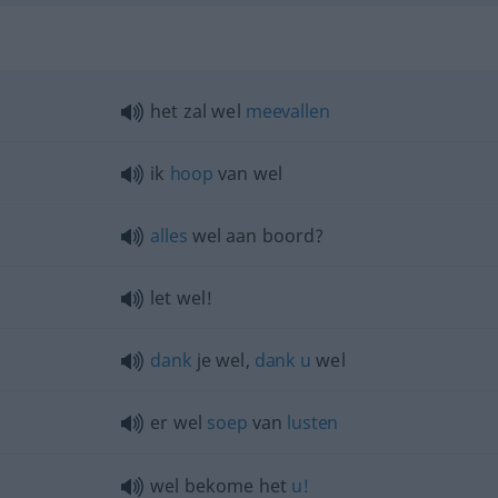
het zal wel
meevallen
ik
hoop
van wel
alles
wel aan boord?
let wel!
dank
je wel,
dank
u
wel
er wel
soep
van
lusten
wel bekome het
u!