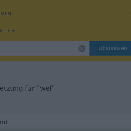
HMEN
tsch
Übersetzen
etzung für "wel"
ord