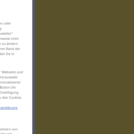
en oder
g-
ustellen“
rweise nicht
en zu ändern
eren Rand der
den Sie in
er Webseite und
 Vorauswahl
sonalisierter
Button Ihr
Einwilligung
zu den Cookies
.
zerklärung
.
eichern von
sung von