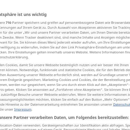
atsphäre ist uns wichtig
sere
716
-Partner speichern und greifen auf personenbezogene Daten wie Browserdat
tippen)
Kennungen auf Ihrem Gerät zu. Durch Auswahl von Akzeptieren aktivieren Sie Trackin
n für die unter „Wir und unsere Partner verarbeiten Daten, um Ihnen Dienste bereitz
n Zwecke. Wenn Tracker deaktiviert sind, sind manche Inhalte und Anzeigen mögliche
evant für Sie. Sie können dieses Menü jederzeit wieder aufrufen, um Ihre Einstellung
inwilligung zu widerrufen, indem Sie auf den Link Privatsphäre-Einstellungen am unt
cken. Ihre Einstellungen gelten innerhalb unseres Website. Weitere Informationen fin
enschutzerklärung.
wel
en Cookies, damit Sie unsere Webseite bestmöglich nutzen und wir besser mit Ihnen
en können. Notwendige, funktionale und statistische Cookies, die für den Betrieb d
ischen Auswertung unserer Webseite erforderlich sind, werden auf Grundlage unserer
hrem Endgerät gespeichert. Marketing-Cookies und Cookies, die der Bereitstellung per
nen, werden nur gespeichert, wenn Sie uns durch einen Klick auf den „Akzeptieren“-
nis geben. Klicken Sie ansonsten auf „Fortfahren ohne Akzeptieren“. Sie können Ihre 
ür zukünftige Besuche unserer Webseite widerrufen. Wenn Sie weitere Informationen 
assungsmöglichkeiten möchten, klicken Sie einfach auf den Button „Mehr Optionen“
de Hinweise zu der Datenverarbeitung entnehmen Sie ansonsten unserer
Datenschut
 Sie unser
Impressum
.
unsere Partner verarbeiten Daten, um Folgendes bereitzustellen:
tippen)
ocation-Daten verwenden. Geräteeigenschaften zur Identifikation aktiv abfragen. Sp
griff auf Informationen auf einem Gerät. Personalisierte Werbung und Inhalte, Mes