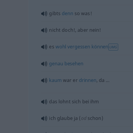
gibts
denn
so was!
nicht doch!, aber nein!
es
wohl
vergessen
können
UMG
genau
besehen
kaum
war er
drinnen
, da …
das lohnt sich bei ihm
ich glaube ja (
od
schon)