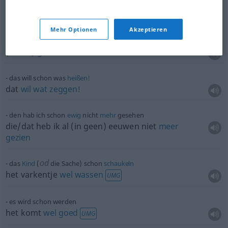
das wird sich schon
geben
dat komt
wel
terecht
Mehr Optionen
Akzeptieren
schon
gut!
(’t is al)
goed!
das will schon was
heißen!
dat
wil
wat
zeggen!
den hab ich schon
ewig
nicht
mehr
gesehen
die/dat heb ik al (in geen) eeuwen niet
meer
gezien
od
das
Kind
(
die Sache) schon
schaukeln
het varkentje
wel
wassen
UMG
es wird schon werden
het komt
wel
goed
UMG