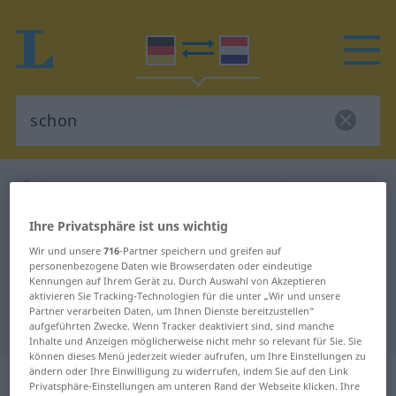
Deutsch-Niederländisch Wörterbuch
schon
Deutsch-Niederländisch
Ihre Privatsphäre ist uns wichtig
Übersetzung für "schon"
Wir und unsere
716
-Partner speichern und greifen auf
personenbezogene Daten wie Browserdaten oder eindeutige
Kennungen auf Ihrem Gerät zu. Durch Auswahl von Akzeptieren
"schon" Niederländisch
aktivieren Sie Tracking-Technologien für die unter „Wir und unsere
Partner verarbeiten Daten, um Ihnen Dienste bereitzustellen“
Übersetzung
aufgeführten Zwecke. Wenn Tracker deaktiviert sind, sind manche
Inhalte und Anzeigen möglicherweise nicht mehr so relevant für Sie. Sie
können dieses Menü jederzeit wieder aufrufen, um Ihre Einstellungen zu
„schon“
ändern oder Ihre Einwilligung zu widerrufen, indem Sie auf den Link
Privatsphäre-Einstellungen am unteren Rand der Webseite klicken. Ihre