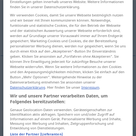
Einstellungen gelten innerhalb unseres Website. Weitere Informationen
finden Sie in unserer Datenschutzerklärung.
schon
Wir verwenden Cookies, damit Sie unsere Webseite bestmöglich nutzen
Übersicht aller Übersetzungen
und wir besser mit Ihnen kommunizieren können. Notwendige,
funktionale und statistische Cookies, die für den Betrieb der Webseite
(Für mehr Details die Übersetzung anklicken/antippen)
und der statistischen Auswertung unserer Webseite erforderlich sind,
werden auf Grundlage unserer Vorauswahl immer auf Ihrem Endgerät
al, reeds, wel
gespeichert. Marketing-Cookies und Cookies, die der Bereitstellung
personalisierter Werbung dienen, werden nur gespeichert, wenn Sie uns
durch einen Klick auf den „Akzeptieren“-Button Ihr Einverständnis
geben. Klicken Sie ansonsten auf „Fortfahren ohne Akzeptieren“. Sie
können Ihre Einwilligung jederzeit für zukünftige Besuche unserer
Webseite widerrufen. Wenn Sie weitere Informationen zu den Cookies
und den Anpassungsmöglichkeiten möchten, klicken Sie einfach auf den
al,
reeds
schon
Button „Mehr Optionen“. Weitergehende Hinweise zu der
Datenverarbeitung entnehmen Sie ansonsten unserer
wel
schon
wohl
Datenschutzerklärung
. Hier finden Sie unser
Impressum
.
Wir und unsere Partner verarbeiten Daten, um
Folgendes bereitzustellen:
Genaue Geolocation-Daten verwenden. Geräteeigenschaften zur
Identifikation aktiv abfragen. Speichern von und/oder Zugriff auf
Beispielsätze für "schon"
Informationen auf einem Gerät. Personalisierte Werbung und Inhalte,
Messung von Werbung und Inhalten, Zielgruppenforschung und
Entwicklung von Dienstleistungen.
Liste der Partner (Lieferanten)