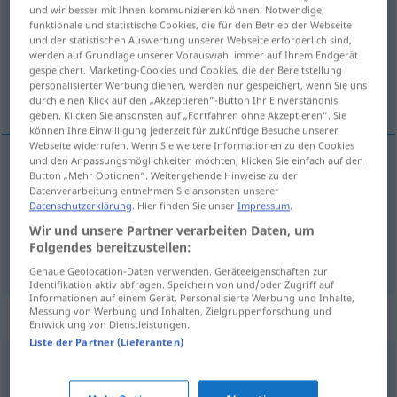
und wir besser mit Ihnen kommunizieren können. Notwendige,
funktionale und statistische Cookies, die für den Betrieb der Webseite
Übersicht aller Übersetzungen
und der statistischen Auswertung unserer Webseite erforderlich sind,
(Für mehr Details die Übersetzung anklicken/antippen)
werden auf Grundlage unserer Vorauswahl immer auf Ihrem Endgerät
gespeichert. Marketing-Cookies und Cookies, die der Bereitstellung
personalisierter Werbung dienen, werden nur gespeichert, wenn Sie uns
waar, koopwaar
durch einen Klick auf den „Akzeptieren“-Button Ihr Einverständnis
geben. Klicken Sie ansonsten auf „Fortfahren ohne Akzeptieren“. Sie
können Ihre Einwilligung jederzeit für zukünftige Besuche unserer
Webseite widerrufen. Wenn Sie weitere Informationen zu den Cookies
und den Anpassungsmöglichkeiten möchten, klicken Sie einfach auf den
Button „Mehr Optionen“. Weitergehende Hinweise zu der
waar
Ware
Datenverarbeitung entnehmen Sie ansonsten unserer
Datenschutzerklärung
. Hier finden Sie unser
Impressum
.
koopwaar
Ware
Kaufware
a.
Wir und unsere Partner verarbeiten Daten, um
Folgendes bereitzustellen:
Genaue Geolocation-Daten verwenden. Geräteeigenschaften zur
Identifikation aktiv abfragen. Speichern von und/oder Zugriff auf
Informationen auf einem Gerät. Personalisierte Werbung und Inhalte,
Messung von Werbung und Inhalten, Zielgruppenforschung und
Synonyme für "Ware"
Entwicklung von Dienstleistungen.
Liste der Partner (Lieferanten)
Gegenstand
,
Artikel