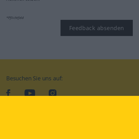
*Pflichtfeld
Feedback absenden
Besuchen Sie uns auf:
facebook
YouTube
Instagram
Langenscheidt