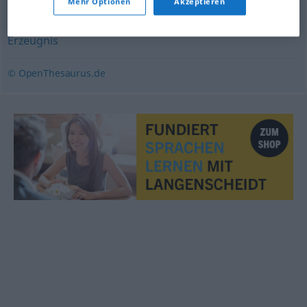
Mehr Optionen
Akzeptieren
Werk
,
Fabrikat
,
Arbeit (= Produkt)
,
Produkt
,
Gut
,
Artikel
,
Erzeugnis
© OpenThesaurus.de