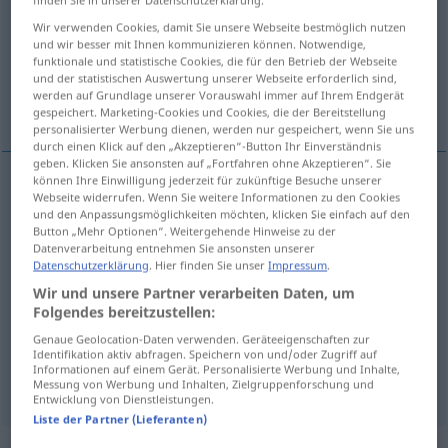
Wir verwenden Cookies, damit Sie unsere Webseite bestmöglich nutzen
Übersicht aller Übersetzungen
und wir besser mit Ihnen kommunizieren können. Notwendige,
(Für mehr Details die Übersetzung anklicken/antippen)
funktionale und statistische Cookies, die für den Betrieb der Webseite
und der statistischen Auswertung unserer Webseite erforderlich sind,
werden auf Grundlage unserer Vorauswahl immer auf Ihrem Endgerät
wütend, brennend, rasend, tobend
gespeichert. Marketing-Cookies und Cookies, die der Bereitstellung
personalisierter Werbung dienen, werden nur gespeichert, wenn Sie uns
durch einen Klick auf den „Akzeptieren“-Button Ihr Einverständnis
geben. Klicken Sie ansonsten auf „Fortfahren ohne Akzeptieren“. Sie
können Ihre Einwilligung jederzeit für zukünftige Besuche unserer
Webseite widerrufen. Wenn Sie weitere Informationen zu den Cookies
wütend
raging
und den Anpassungsmöglichkeiten möchten, klicken Sie einfach auf den
Button „Mehr Optionen“. Weitergehende Hinweise zu der
Datenverarbeitung entnehmen Sie ansonsten unserer
brennend
Durst
raging
Datenschutzerklärung
. Hier finden Sie unser
Impressum
.
Wir und unsere Partner verarbeiten Daten, um
rasend
Zahnschmerzen
raging
Folgendes bereitzustellen:
Genaue Geolocation-Daten verwenden. Geräteeigenschaften zur
tobend
Sturm
raging
Identifikation aktiv abfragen. Speichern von und/oder Zugriff auf
Informationen auf einem Gerät. Personalisierte Werbung und Inhalte,
Messung von Werbung und Inhalten, Zielgruppenforschung und
Entwicklung von Dienstleistungen.
Liste der Partner (Lieferanten)