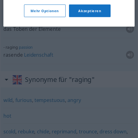
Beispielsätze für "raging"
Mehr Optionen
Akzeptieren
the raging of the elements
das Toben der Elemente
raging
passion
rasende
Leidenschaft
Synonyme für "raging"
wild
,
furious
,
tempestuous
,
angry
hot
scold
,
rebuke
,
chide
,
reprimand
,
trounce
,
dress down
,