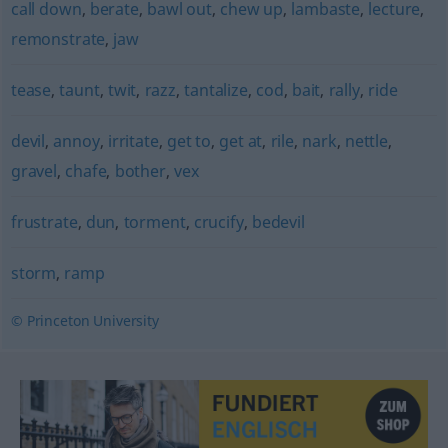
call down
,
berate
,
bawl out
,
chew up
,
lambaste
,
lecture
,
remonstrate
,
jaw
tease
,
taunt
,
twit
,
razz
,
tantalize
,
cod
,
bait
,
rally
,
ride
devil
,
annoy
,
irritate
,
get to
,
get at
,
rile
,
nark
,
nettle
,
gravel
,
chafe
,
bother
,
vex
frustrate
,
dun
,
torment
,
crucify
,
bedevil
storm
,
ramp
© Princeton University