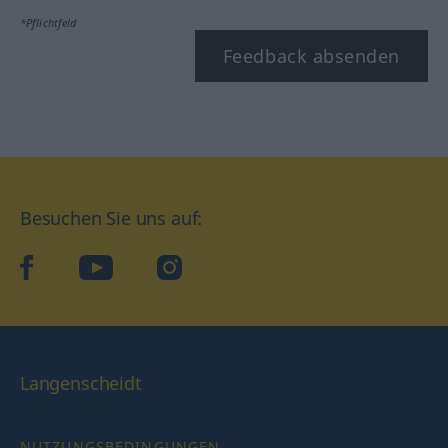
*Pflichtfeld
Feedback absenden
Besuchen Sie uns auf:
facebook
YouTube
Instagram
Langenscheidt
NUTZUNGSBEDINGUNGEN