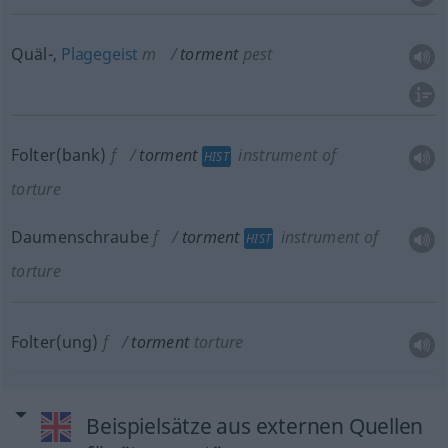
Quäl-,
Plagegeist
m
torment
pest
Folter(bank)
f
torment
instrument of
HIST
torture
Daumenschraube
f
torment
instrument of
HIST
torture
Folter(ung)
f
torment
torture
Beispielsätze aus externen Quellen