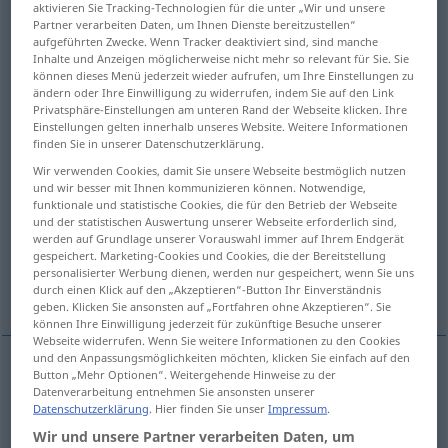
aktivieren Sie Tracking-Technologien für die unter „Wir und unsere
Partner verarbeiten Daten, um Ihnen Dienste bereitzustellen“
Übersicht aller Übersetzungen
aufgeführten Zwecke. Wenn Tracker deaktiviert sind, sind manche
Inhalte und Anzeigen möglicherweise nicht mehr so relevant für Sie. Sie
(Für mehr Details die Übersetzung anklicken/antippen)
können dieses Menü jederzeit wieder aufrufen, um Ihre Einstellungen zu
ändern oder Ihre Einwilligung zu widerrufen, indem Sie auf den Link
quälen, peinigen, plagen, belästigen
Privatsphäre-Einstellungen am unteren Rand der Webseite klicken. Ihre
Einstellungen gelten innerhalb unseres Website. Weitere Informationen
finden Sie in unserer Datenschutzerklärung.
in Aufregung versetzen, aufrühren,
Wir verwenden Cookies, damit Sie unsere Webseite bestmöglich nutzen
beunruhigen
und wir besser mit Ihnen kommunizieren können. Notwendige,
funktionale und statistische Cookies, die für den Betrieb der Webseite
und der statistischen Auswertung unserer Webseite erforderlich sind,
malträtieren, foltern
werden auf Grundlage unserer Vorauswahl immer auf Ihrem Endgerät
gespeichert. Marketing-Cookies und Cookies, die der Bereitstellung
personalisierter Werbung dienen, werden nur gespeichert, wenn Sie uns
verdrehen, entstellen
durch einen Klick auf den „Akzeptieren“-Button Ihr Einverständnis
geben. Klicken Sie ansonsten auf „Fortfahren ohne Akzeptieren“. Sie
können Ihre Einwilligung jederzeit für zukünftige Besuche unserer
Webseite widerrufen. Wenn Sie weitere Informationen zu den Cookies
und den Anpassungsmöglichkeiten möchten, klicken Sie einfach auf den
Button „Mehr Optionen“. Weitergehende Hinweise zu der
quälen
,
peinigen
,
plagen
,
belästigen
(
with
mit
)
Datenverarbeitung entnehmen Sie ansonsten unserer
Datenschutzerklärung
. Hier finden Sie unser
Impressum
.
torment
Wir und unsere Partner verarbeiten Daten, um