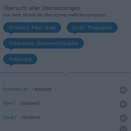
Übersicht aller Übersetzungen
(Für mehr Details die Übersetzung anklicken/antippen)
Schmerz, Pein, Qual
Quäl-, Plagegeist
Folterbank, Daumenschraube
Folterung
Schmerz
m
torment
Pein
f
torment
Qual
f
torment