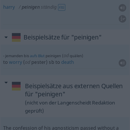
harry
peinigen
ständig
FIG
Beispielsätze für "peinigen"
od
jemanden bis
aufs
Blut
peinigen (
quälen)
to
worry
(
od
pester)
sb
to
death
Beispielsätze aus externen Quellen
für "peinigen"
(nicht von der Langenscheidt Redaktion
geprüft)
The confession of his agnosticism passed without a