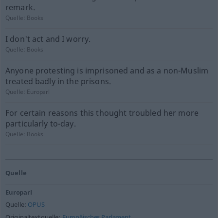
remark.
Quelle:
Books
I don't act and I worry.
Quelle:
Books
Anyone protesting is imprisoned and as a non-Muslim
treated badly in the prisons.
Quelle:
Europarl
For certain reasons this thought troubled her more
particularly to-day.
Quelle:
Books
Quelle
Europarl
Quelle:
OPUS
Originaltextquelle:
Europäisches Parlament