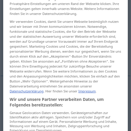
Privatsphäre-Einstellungen am unteren Rand der Webseite klicken. Ihre
Einstellungen gelten innerhalb unseres Website. Weitere Informationen
Übersicht aller Übersetzungen
finden Sie in unserer Datenschutzerklärung.
(Für mehr Details die Übersetzung anklicken/antippen)
Wir verwenden Cookies, damit Sie unsere Webseite bestmöglich nutzen
und wir besser mit Ihnen kommunizieren können. Notwendige,
afflict, torment, torture
funktionale und statistische Cookies, die für den Betrieb der Webseite
und der statistischen Auswertung unserer Webseite erforderlich sind,
werden auf Grundlage unserer Vorauswahl immer auf Ihrem Endgerät
afflict, distress, torment, torture
gespeichert. Marketing-Cookies und Cookies, die der Bereitstellung
personalisierter Werbung dienen, werden nur gespeichert, wenn Sie uns
durch einen Klick auf den „Akzeptieren“-Button Ihr Einverständnis
geben. Klicken Sie ansonsten auf „Fortfahren ohne Akzeptieren“. Sie
pester, torment, plague, harass, harry
können Ihre Einwilligung jederzeit für zukünftige Besuche unserer
Webseite widerrufen. Wenn Sie weitere Informationen zu den Cookies
und den Anpassungsmöglichkeiten möchten, klicken Sie einfach auf den
Button „Mehr Optionen“. Weitergehende Hinweise zu der
Datenverarbeitung entnehmen Sie ansonsten unserer
Datenschutzerklärung
. Hier finden Sie unser
Impressum
.
afflict
peinigen
körperlich quälen
Wir und unsere Partner verarbeiten Daten, um
Folgendes bereitzustellen:
torment
peinigen
körperlich quälen
Genaue Geolocation-Daten verwenden. Geräteeigenschaften zur
Identifikation aktiv abfragen. Speichern von und/oder Zugriff auf
torture
peinigen
körperlich quälen
Informationen auf einem Gerät. Personalisierte Werbung und Inhalte,
Messung von Werbung und Inhalten, Zielgruppenforschung und
Entwicklung von Dienstleistungen.