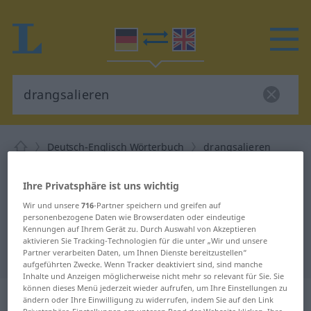
Deutsch-Englisch Wörterbuch
drangsalieren
Deutsch-Englisch Übersetzung für
Ihre Privatsphäre ist uns wichtig
"drangsalieren"
Wir und unsere
716
-Partner speichern und greifen auf
personenbezogene Daten wie Browserdaten oder eindeutige
"drangsalieren" Englisch
Kennungen auf Ihrem Gerät zu. Durch Auswahl von Akzeptieren
aktivieren Sie Tracking-Technologien für die unter „Wir und unsere
Übersetzung
Partner verarbeiten Daten, um Ihnen Dienste bereitzustellen“
aufgeführten Zwecke. Wenn Tracker deaktiviert sind, sind manche
Inhalte und Anzeigen möglicherweise nicht mehr so relevant für Sie. Sie
können dieses Menü jederzeit wieder aufrufen, um Ihre Einstellungen zu
„drangsalieren“
: transitives Verb
ändern oder Ihre Einwilligung zu widerrufen, indem Sie auf den Link