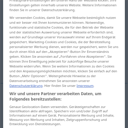
Privatsphäre-Einstellungen am unteren Rand der Webseite klicken. Ihre
Einstellungen gelten innerhalb unseres Website. Weitere Informationen
drangsalieren
[draŋzaˈliːrən]
v/t
<
kein
ge-
;
h
>
finden Sie in unserer Datenschutzerklärung.
Wir verwenden Cookies, damit Sie unsere Webseite bestmöglich nutzen
Übersicht aller Übersetzungen
und wir besser mit Ihnen kommunizieren können. Notwendige,
(Für mehr Details die Übersetzung anklicken/antippen)
funktionale und statistische Cookies, die für den Betrieb der Webseite
und der statistischen Auswertung unserer Webseite erforderlich sind,
werden auf Grundlage unserer Vorauswahl immer auf Ihrem Endgerät
pressure, pick on, put pressure on
gespeichert. Marketing-Cookies und Cookies, die der Bereitstellung
personalisierter Werbung dienen, werden nur gespeichert, wenn Sie uns
durch einen Klick auf den „Akzeptieren“-Button Ihr Einverständnis
harass, annoy, plague, vex
geben. Klicken Sie ansonsten auf „Fortfahren ohne Akzeptieren“. Sie
können Ihre Einwilligung jederzeit für zukünftige Besuche unserer
Webseite widerrufen. Wenn Sie weitere Informationen zu den Cookies
torment, bully
und den Anpassungsmöglichkeiten möchten, klicken Sie einfach auf den
Button „Mehr Optionen“. Weitergehende Hinweise zu der
Datenverarbeitung entnehmen Sie ansonsten unserer
Datenschutzerklärung
. Hier finden Sie unser
Impressum
.
Wir und unsere Partner verarbeiten Daten, um
pressure
drangsalieren
Untergebenen etc
Folgendes bereitzustellen:
Genaue Geolocation-Daten verwenden. Geräteeigenschaften zur
Identifikation aktiv abfragen. Speichern von und/oder Zugriff auf
put
pressure
on
drangsalieren
Untergebenen etc
Informationen auf einem Gerät. Personalisierte Werbung und Inhalte,
Messung von Werbung und Inhalten, Zielgruppenforschung und
Entwicklung von Dienstleistungen.
pick
on
drangsalieren
besonders durch Kritik