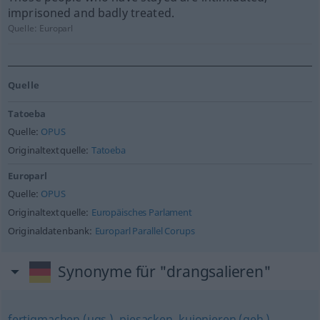
imprisoned and badly treated.
Quelle:
Europarl
Quelle
Tatoeba
Quelle:
OPUS
Originaltextquelle:
Tatoeba
Europarl
Quelle:
OPUS
Originaltextquelle:
Europäisches Parlament
Originaldatenbank:
Europarl Parallel Corups
Synonyme für "drangsalieren"
fertigmachen (ugs.)
,
piesacken
,
kujonieren (geh.)
,