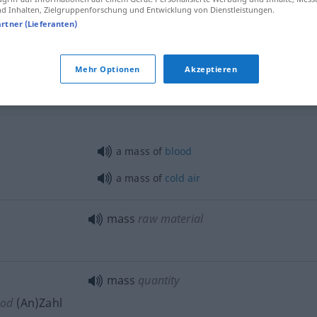
 Inhalten, Zielgruppenforschung und Entwicklung von Dienstleistungen.
artner (Lieferanten)
a mass of troops
Mehr Optionen
Akzeptieren
mass
shapeless matter
a mass of
blood
a mass of
cold
air
mass
raw material
mass
quantity
od
(An)Zahl