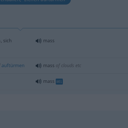
, sich
mass
d
auftürmen
mass
of clouds
etc
mass
MIL