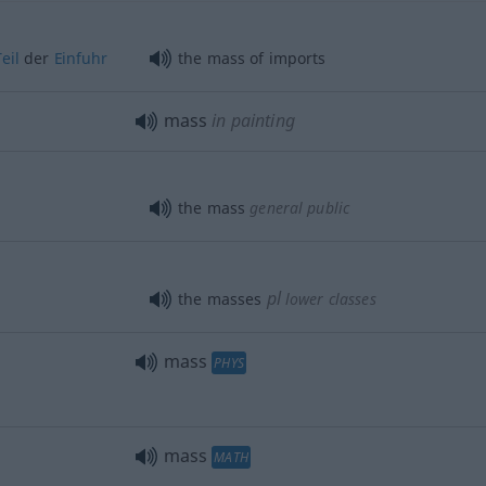
Teil
der
Einfuhr
the mass of imports
mass
in painting
the mass
general public
pl
the masses
lower classes
mass
PHYS
mass
MATH