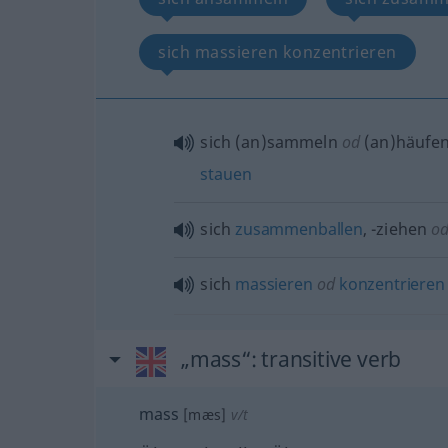
sich massieren konzentrieren
sich (an)sammeln
od
(an)häufen
stauen
sich
zusammenballen
, -ziehen
o
sich
massieren
od
konzentrieren
„mass“
: transitive verb
mass
[mæs]
v/t