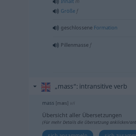
Inhalt
m
Größe
f
geschlossene
Formation
Pillenmasse
f
„mass“
: intransitive verb
mass
[mæs]
v/i
Übersicht aller Übersetzungen
(Für mehr Details die Übersetzung anklicken/an
sich ansammeln
sich zusamm