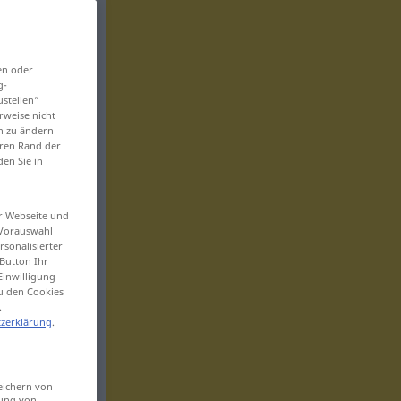
en oder
g-
ustellen“
rweise nicht
en zu ändern
eren Rand der
den Sie in
er Webseite und
 Vorauswahl
sonalisierter
Button Ihr
Einwilligung
zu den Cookies
.
zerklärung
.
eichern von
sung von