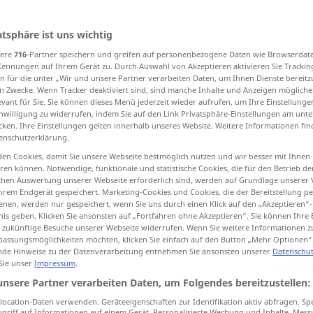
atsphäre ist uns wichtig
sere
716
-Partner speichern und greifen auf personenbezogene Daten wie Browserdat
tippen)
Kennungen auf Ihrem Gerät zu. Durch Auswahl von Akzeptieren aktivieren Sie Trackin
n für die unter „Wir und unsere Partner verarbeiten Daten, um Ihnen Dienste bereitz
Masse
Masse, RohStoff
n Zwecke. Wenn Tracker deaktiviert sind, sind manche Inhalte und Anzeigen mögliche
evant für Sie. Sie können dieses Menü jederzeit wieder aufrufen, um Ihre Einstellung
inwilligung zu widerrufen, indem Sie auf den Link Privatsphäre-Einstellungen am unt
cken. Ihre Einstellungen gelten innerhalb unseres Website. Weitere Informationen fin
nkursMasse
Ganz-, Gesamtheit, Aggregat
enschutzerklärung.
en Cookies, damit Sie unsere Webseite bestmöglich nutzen und wir besser mit Ihnen
farbige Fläche
Masse
en können. Notwendige, funktionale und statistische Cookies, die für den Betrieb d
ischen Auswertung unserer Webseite erforderlich sind, werden auf Grundlage unserer
hrem Endgerät gespeichert. Marketing-Cookies und Cookies, die der Bereitstellung per
re Übersetzungen...
nen, werden nur gespeichert, wenn Sie uns durch einen Klick auf den „Akzeptieren“-
nis geben. Klicken Sie ansonsten auf „Fortfahren ohne Akzeptieren“. Sie können Ihre 
ür zukünftige Besuche unserer Webseite widerrufen. Wenn Sie weitere Informationen 
assungsmöglichkeiten möchten, klicken Sie einfach auf den Button „Mehr Optionen“
de Hinweise zu der Datenverarbeitung entnehmen Sie ansonsten unserer
Datenschut
 Sie unser
Impressum
.
mass
body
unsere Partner verarbeiten Daten, um Folgendes bereitzustellen:
ocation-Daten verwenden. Geräteeigenschaften zur Identifikation aktiv abfragen. Sp
mass
feste
od
lose
griff auf Informationen auf einem Gerät. Personalisierte Werbung und Inhalte, Mes