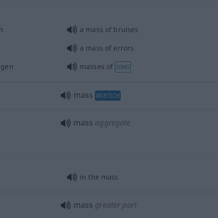
n
a mass of bruises
a mass of errors
ngen
masses of
UMG
mass
WIRTSCH
mass
aggregate
in the mass
mass
greater part