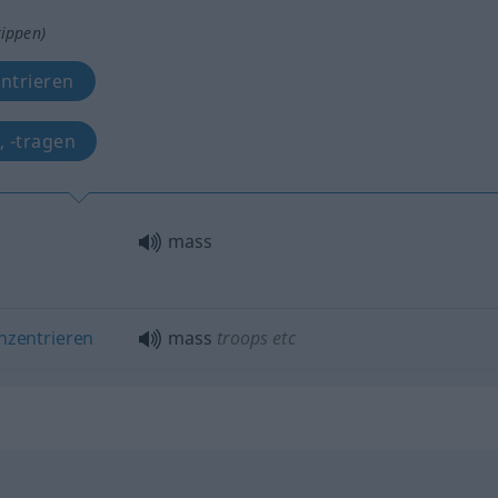
tippen)
ntrieren
 -tragen
mass
nzentrieren
mass
troops
etc