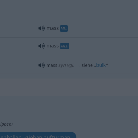
mass
MIL
mass
MED
syn vgl.
bulk
mass
→ siehe „
“
tippen)
enballen, -ziehen auftürmen