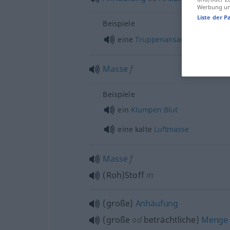
Werbung und
Liste der P
Beispiele
eine
Truppenansammlung
Masse
f
Beispiele
ein
Klumpen
Blut
eine kalte
Luftmasse
Masse
f
(Roh)Stoff
m
(große)
Anhäufung
(große
od
beträchtliche)
Menge