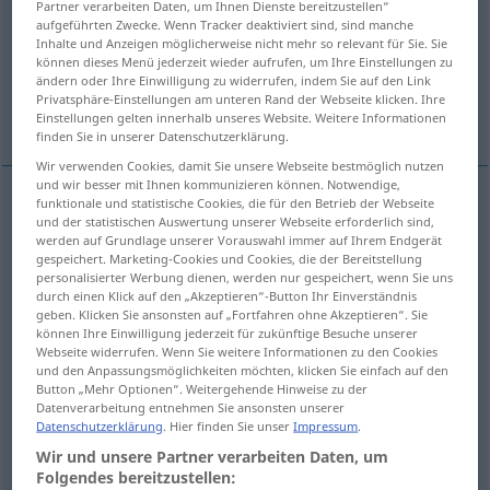
Partner verarbeiten Daten, um Ihnen Dienste bereitzustellen“
aufgeführten Zwecke. Wenn Tracker deaktiviert sind, sind manche
Übersicht aller Übersetzungen
Inhalte und Anzeigen möglicherweise nicht mehr so relevant für Sie. Sie
können dieses Menü jederzeit wieder aufrufen, um Ihre Einstellungen zu
(Für mehr Details die Übersetzung anklicken/antippen)
ändern oder Ihre Einwilligung zu widerrufen, indem Sie auf den Link
Privatsphäre-Einstellungen am unteren Rand der Webseite klicken. Ihre
saber
Weitere Beispiele...
Einstellungen gelten innerhalb unseres Website. Weitere Informationen
finden Sie in unserer Datenschutzerklärung.
Wir verwenden Cookies, damit Sie unsere Webseite bestmöglich nutzen
und wir besser mit Ihnen kommunizieren können. Notwendige,
funktionale und statistische Cookies, die für den Betrieb der Webseite
und der statistischen Auswertung unserer Webseite erforderlich sind,
saber
wissen
werden auf Grundlage unserer Vorauswahl immer auf Ihrem Endgerät
gespeichert. Marketing-Cookies und Cookies, die der Bereitstellung
personalisierter Werbung dienen, werden nur gespeichert, wenn Sie uns
durch einen Klick auf den „Akzeptieren“-Button Ihr Einverständnis
geben. Klicken Sie ansonsten auf „Fortfahren ohne Akzeptieren“. Sie
Beispiele
können Ihre Einwilligung jederzeit für zukünftige Besuche unserer
Webseite widerrufen. Wenn Sie weitere Informationen zu den Cookies
sich zu
benehmen
wissen
und den Anpassungsmöglichkeiten möchten, klicken Sie einfach auf den
Button „Mehr Optionen“. Weitergehende Hinweise zu der
saber
comportarse
Datenverarbeitung entnehmen Sie ansonsten unserer
Datenschutzerklärung
. Hier finden Sie unser
Impressum
.
Wir und unsere Partner verarbeiten Daten, um
Beispiele
Folgendes bereitzustellen: