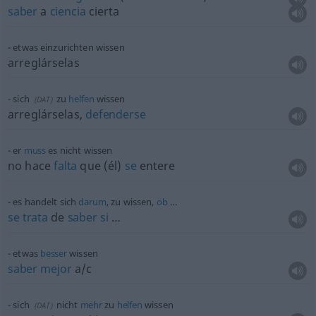
saber
a
ciencia
cierta
etwas
einzurichten wissen
arreglárselas
sich
zu
helfen
wissen
(
DAT
)
arreglárselas,
defenderse
er
muss
es nicht wissen
no hace
falta
que (él)
se
entere
es handelt sich
darum
, zu wissen,
ob
…
se
trata
de
saber
si
…
etwas
besser
wissen
saber
mejor
a/c
sich
nicht
mehr
zu
helfen
wissen
(
DAT
)