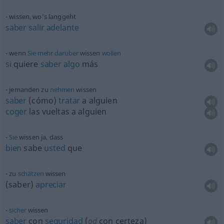
wissen, wo’s langgeht
saber
salir
adelante
wenn
Sie
mehr
darüber
wissen
wollen
si
quiere
saber
algo
más
jemanden zu
nehmen
wissen
saber
(cómo)
tratar
a
alguien
coger
las vueltas a
alguien
Sie
wissen ja, dass
bien
sabe
usted
que
zu
schätzen
wissen
(saber)
apreciar
sicher
wissen
saber
con
seguridad
(
od
con certeza)