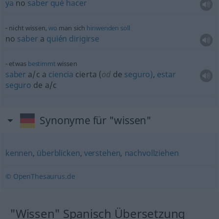
ya
no
saber
qué
hacer
nicht wissen,
wo
man sich
hinwenden
soll
no
saber
a
quién
dirigirse
etwas
bestimmt
wissen
saber
a/c
a
ciencia
cierta (
od
de
seguro)
,
estar
seguro
de
a/c
Synonyme für "wissen"
kennen
,
überblicken
,
verstehen
,
nachvollziehen
© OpenThesaurus.de
"Wissen" Spanisch Übersetzung