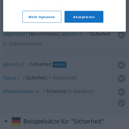
seguridad
f
Sicherheit
(≈ Schutz)
Mehr Optionen
Akzeptieren
seguridad
f
(en sí mismo),
aplomo
m
Sicherheit
(≈ Selbstsicherheit)
garantía
f
Sicherheit
HANDEL
fianza
f
Sicherheit
(≈ Bürgschaft)
afianzamiento
m
Sicherheit
(≈ Darlehen)
Beispielsätze für "Sicherheit"