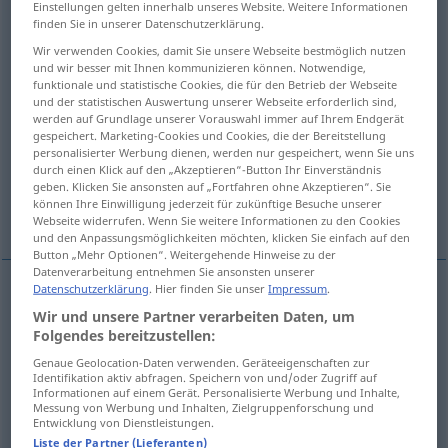
Einstellungen gelten innerhalb unseres Website. Weitere Informationen
finden Sie in unserer Datenschutzerklärung.
Übersicht aller Übersetzungen
Wir verwenden Cookies, damit Sie unsere Webseite bestmöglich nutzen
(Für mehr Details die Übersetzung anklicken/antippen)
und wir besser mit Ihnen kommunizieren können. Notwendige,
funktionale und statistische Cookies, die für den Betrieb der Webseite
und der statistischen Auswertung unserer Webseite erforderlich sind,
certeza, certidumbre
seguridad
werden auf Grundlage unserer Vorauswahl immer auf Ihrem Endgerät
gespeichert. Marketing-Cookies und Cookies, die der Bereitstellung
personalisierter Werbung dienen, werden nur gespeichert, wenn Sie uns
garantía, fianza, afianzamiento
durch einen Klick auf den „Akzeptieren“-Button Ihr Einverständnis
geben. Klicken Sie ansonsten auf „Fortfahren ohne Akzeptieren“. Sie
können Ihre Einwilligung jederzeit für zukünftige Besuche unserer
seguridad, aplomo
Webseite widerrufen. Wenn Sie weitere Informationen zu den Cookies
und den Anpassungsmöglichkeiten möchten, klicken Sie einfach auf den
Button „Mehr Optionen“. Weitergehende Hinweise zu der
Datenverarbeitung entnehmen Sie ansonsten unserer
Datenschutzerklärung
. Hier finden Sie unser
Impressum
.
certeza
f
Sicherheit
(≈ Gewissheit)
Wir und unsere Partner verarbeiten Daten, um
Folgendes bereitzustellen:
certidumbre
f
Sicherheit
(≈ Gewissheit)
Genaue Geolocation-Daten verwenden. Geräteeigenschaften zur
Identifikation aktiv abfragen. Speichern von und/oder Zugriff auf
Informationen auf einem Gerät. Personalisierte Werbung und Inhalte,
Messung von Werbung und Inhalten, Zielgruppenforschung und
Entwicklung von Dienstleistungen.
Liste der Partner (Lieferanten)