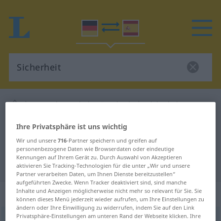
Deutsch-Spanisch Wörterbuch
Sicherheit
Deutsch-Spanisch Übersetzung für
Ihre Privatsphäre ist uns wichtig
"Sicherheit"
Wir und unsere
716
-Partner speichern und greifen auf
personenbezogene Daten wie Browserdaten oder eindeutige
Kennungen auf Ihrem Gerät zu. Durch Auswahl von Akzeptieren
"Sicherheit" Spanisch Übersetzung
aktivieren Sie Tracking-Technologien für die unter „Wir und unsere
Partner verarbeiten Daten, um Ihnen Dienste bereitzustellen“
aufgeführten Zwecke. Wenn Tracker deaktiviert sind, sind manche
Inhalte und Anzeigen möglicherweise nicht mehr so relevant für Sie. Sie
„Sicherheit“
: Femininum
können dieses Menü jederzeit wieder aufrufen, um Ihre Einstellungen zu
ändern oder Ihre Einwilligung zu widerrufen, indem Sie auf den Link
Privatsphäre-Einstellungen am unteren Rand der Webseite klicken. Ihre
Sicherheit
f
<
Sicherheit
;
Sicherheiten
>