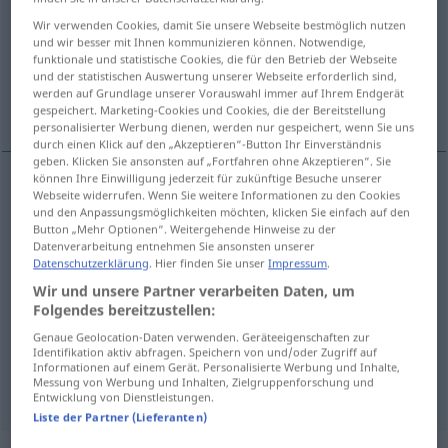
Wir verwenden Cookies, damit Sie unsere Webseite bestmöglich nutzen
Übersicht aller Übersetzungen
und wir besser mit Ihnen kommunizieren können. Notwendige,
funktionale und statistische Cookies, die für den Betrieb der Webseite
(Für mehr Details die Übersetzung anklicken/antippen)
und der statistischen Auswertung unserer Webseite erforderlich sind,
werden auf Grundlage unserer Vorauswahl immer auf Ihrem Endgerät
cobrar
tener que tragarse
quitar
gespeichert. Marketing-Cookies und Cookies, die der Bereitstellung
personalisierter Werbung dienen, werden nur gespeichert, wenn Sie uns
durch einen Klick auf den „Akzeptieren“-Button Ihr Einverständnis
geben. Klicken Sie ansonsten auf „Fortfahren ohne Akzeptieren“. Sie
können Ihre Einwilligung jederzeit für zukünftige Besuche unserer
Webseite widerrufen. Wenn Sie weitere Informationen zu den Cookies
cobrar
kassieren
Geld
und den Anpassungsmöglichkeiten möchten, klicken Sie einfach auf den
Button „Mehr Optionen“. Weitergehende Hinweise zu der
Datenverarbeitung entnehmen Sie ansonsten unserer
Datenschutzerklärung
. Hier finden Sie unser
Impressum
.
tener
que tragar(se)
kassieren
(≈ einstecken
Wir und unsere Partner verarbeiten Daten, um
Folgendes bereitzustellen:
müssen)
UMG
FIG
Genaue Geolocation-Daten verwenden. Geräteeigenschaften zur
Identifikation aktiv abfragen. Speichern von und/oder Zugriff auf
Informationen auf einem Gerät. Personalisierte Werbung und Inhalte,
quitar
kassieren
(≈ wegnehmen)
Messung von Werbung und Inhalten, Zielgruppenforschung und
UMG
FIG
Entwicklung von Dienstleistungen.
Liste der Partner (Lieferanten)