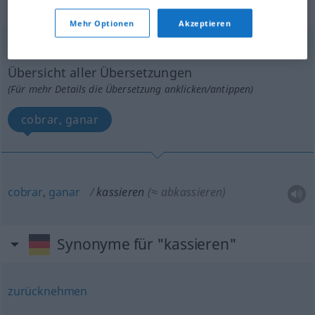
„kassieren“
: intransitives Verb
Mehr Optionen
Akzeptieren
kassieren
[kaˈsiːrən]
v/i
<
ohne
ge
>
Übersicht aller Übersetzungen
(Für mehr Details die Übersetzung anklicken/antippen)
cobrar, ganar
cobrar
,
ganar
kassieren
(≈ abkassieren)
Synonyme für "kassieren"
zurücknehmen