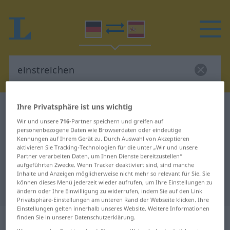
Ihre Privatsphäre ist uns wichtig
Deutsch-Spanisch Wörterbuch
einstreichen
Wir und unsere
716
-Partner speichern und greifen auf
Deutsch-Spanisch Übersetzung für
personenbezogene Daten wie Browserdaten oder eindeutige
"einstreichen"
Kennungen auf Ihrem Gerät zu. Durch Auswahl von Akzeptieren
aktivieren Sie Tracking-Technologien für die unter „Wir und unsere
Partner verarbeiten Daten, um Ihnen Dienste bereitzustellen“
aufgeführten Zwecke. Wenn Tracker deaktiviert sind, sind manche
"einstreichen" Spanisch
Inhalte und Anzeigen möglicherweise nicht mehr so relevant für Sie. Sie
können dieses Menü jederzeit wieder aufrufen, um Ihre Einstellungen zu
Übersetzung
ändern oder Ihre Einwilligung zu widerrufen, indem Sie auf den Link
Privatsphäre-Einstellungen am unteren Rand der Webseite klicken. Ihre
Einstellungen gelten innerhalb unseres Website. Weitere Informationen
„einstreichen“
: transitives Verb
finden Sie in unserer Datenschutzerklärung.