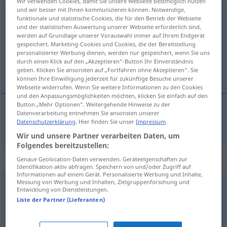
Wir verwenden Cookies, damit Sie unsere Webseite bestmöglich nutzen
und wir besser mit Ihnen kommunizieren können. Notwendige,
einstreichen
v/t
UMG
funktionale und statistische Cookies, die für den Betrieb der Webseite
und der statistischen Auswertung unserer Webseite erforderlich sind,
Übersicht aller Übersetzungen
werden auf Grundlage unserer Vorauswahl immer auf Ihrem Endgerät
gespeichert. Marketing-Cookies und Cookies, die der Bereitstellung
(Für mehr Details die Übersetzung anklicken/antippen)
personalisierter Werbung dienen, werden nur gespeichert, wenn Sie uns
durch einen Klick auf den „Akzeptieren“-Button Ihr Einverständnis
embolsar
geben. Klicken Sie ansonsten auf „Fortfahren ohne Akzeptieren“. Sie
können Ihre Einwilligung jederzeit für zukünftige Besuche unserer
Webseite widerrufen. Wenn Sie weitere Informationen zu den Cookies
und den Anpassungsmöglichkeiten möchten, klicken Sie einfach auf den
Button „Mehr Optionen“. Weitergehende Hinweise zu der
Datenverarbeitung entnehmen Sie ansonsten unserer
embolsar
einstreichen
Geld
Datenschutzerklärung
. Hier finden Sie unser
Impressum
.
Wir und unsere Partner verarbeiten Daten, um
Folgendes bereitzustellen:
Synonyme für "einstreichen"
Genaue Geolocation-Daten verwenden. Geräteeigenschaften zur
Identifikation aktiv abfragen. Speichern von und/oder Zugriff auf
Informationen auf einem Gerät. Personalisierte Werbung und Inhalte,
Messung von Werbung und Inhalten, Zielgruppenforschung und
Entwicklung von Dienstleistungen.
mitnehmen (ugs.)
,
abstauben (ugs.)
,
einsacken (ugs.)
,
Liste der Partner (Lieferanten)
(sich etwas) einstecken (ugs.)
,
absahnen