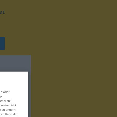
DE
en oder
g-
ustellen“
rweise nicht
en zu ändern
eren Rand der