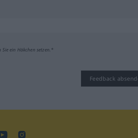
m Sie ein Häkchen setzen.*
Feedback absend
ook
YouTube
Instagram