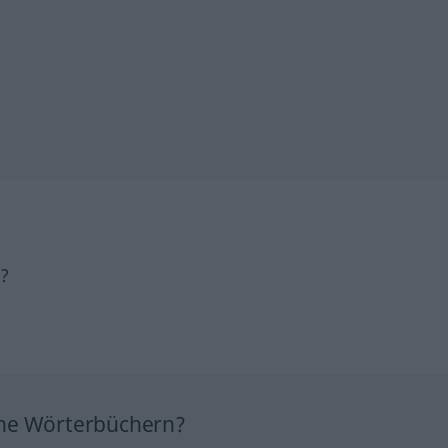
h?
ine Wörterbüchern?