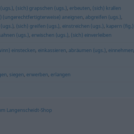
 (ugs.)
,
(sich) grapschen (ugs.)
,
erbeuten
,
(sich) krallen
h) (ungerechtfertigterweise) aneignen
,
abgreifen (ugs.)
,
 (ugs.)
,
(sich) greifen (ugs.)
,
einstreichen (ugs.)
,
kapern (fig.)
sahnen (ugs.)
,
erwischen (ugs.)
,
(sich) einverleiben
inn) einstecken
,
einkassieren
,
abräumen (ugs.)
,
einnehmen
gen
,
siegen
,
erwerben
,
erlangen