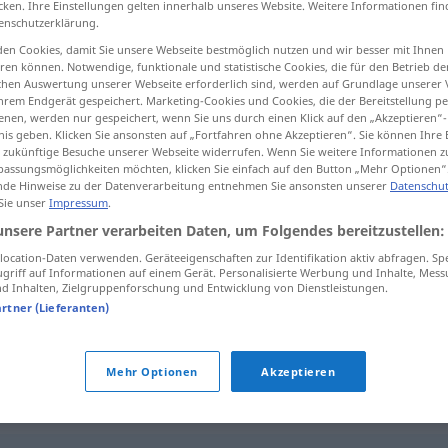
cken. Ihre Einstellungen gelten innerhalb unseres Website. Weitere Informationen fin
enschutzerklärung.
en Cookies, damit Sie unsere Webseite bestmöglich nutzen und wir besser mit Ihnen
en können. Notwendige, funktionale und statistische Cookies, die für den Betrieb d
ischen Auswertung unserer Webseite erforderlich sind, werden auf Grundlage unserer
tippen)
hrem Endgerät gespeichert. Marketing-Cookies und Cookies, die der Bereitstellung per
nen, werden nur gespeichert, wenn Sie uns durch einen Klick auf den „Akzeptieren“-
nis geben. Klicken Sie ansonsten auf „Fortfahren ohne Akzeptieren“. Sie können Ihre 
ür zukünftige Besuche unserer Webseite widerrufen. Wenn Sie weitere Informationen 
assungsmöglichkeiten möchten, klicken Sie einfach auf den Button „Mehr Optionen“
de Hinweise zu der Datenverarbeitung entnehmen Sie ansonsten unserer
Datenschut
 Sie unser
Impressum
.
einheimsen
UMG
unsere Partner verarbeiten Daten, um Folgendes bereitzustellen:
ocation-Daten verwenden. Geräteeigenschaften zur Identifikation aktiv abfragen. Sp
griff auf Informationen auf einem Gerät. Personalisierte Werbung und Inhalte, Mes
 Inhalten, Zielgruppenforschung und Entwicklung von Dienstleistungen.
o
las botas
er hat
dabei
ordentlich
eingeheimst
artner (Lieferanten)
UMG
Mehr Optionen
Akzeptieren
"