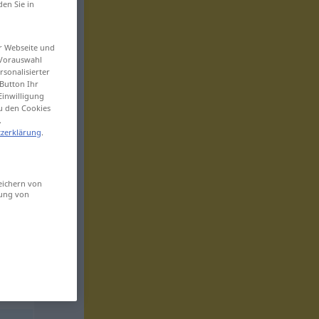
den Sie in
er Webseite und
 Vorauswahl
sonalisierter
Button Ihr
Einwilligung
zu den Cookies
.
zerklärung
.
eichern von
sung von