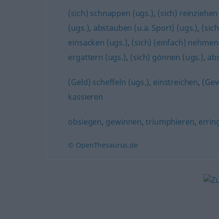
(sich) schnappen (ugs.)
,
(sich) reinziehen
(ugs.)
,
abstauben (u.a. Sport) (ugs.)
,
(sic
einsacken (ugs.)
,
(sich) (einfach) nehmen
ergattern (ugs.)
,
(sich) gönnen (ugs.)
,
ab
(Geld) scheffeln (ugs.)
,
einstreichen
,
(Gew
kassieren
obsiegen
,
gewinnen
,
triumphieren
,
errin
© OpenThesaurus.de