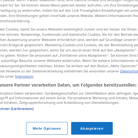
evant für Sie. Sie können dieses Menü jederzeit wieder aufrufen, um Ihre Einstellung
inwilligung zu widerrufen, indem Sie auf den Link Privatsphäre-Einstellungen am unt
cken. Ihre Einstellungen gelten innerhalb unseres Website. Weitere Informationen fin
enschutzerklärung.
tippen)
en Cookies, damit Sie unsere Webseite bestmöglich nutzen und wir besser mit Ihnen
en können. Notwendige, funktionale und statistische Cookies, die für den Betrieb d
ischen Auswertung unserer Webseite erforderlich sind, werden auf Grundlage unserer
hrem Endgerät gespeichert. Marketing-Cookies und Cookies, die der Bereitstellung per
nen, werden nur gespeichert, wenn Sie uns durch einen Klick auf den „Akzeptieren“-
nis geben. Klicken Sie ansonsten auf „Fortfahren ohne Akzeptieren“. Sie können Ihre 
ür zukünftige Besuche unserer Webseite widerrufen. Wenn Sie weitere Informationen 
assungsmöglichkeiten möchten, klicken Sie einfach auf den Button „Mehr Optionen“
unglaublich
de Hinweise zu der Datenverarbeitung entnehmen Sie ansonsten unserer
Datenschut
 Sie unser
Impressum
.
unsere Partner verarbeiten Daten, um Folgendes bereitzustellen:
"
ocation-Daten verwenden. Geräteeigenschaften zur Identifikation aktiv abfragen. Sp
griff auf Informationen auf einem Gerät. Personalisierte Werbung und Inhalte, Mes
 Inhalten, Zielgruppenforschung und Entwicklung von Dienstleistungen.
artner (Lieferanten)
htig (ironisch)
,
sehr
,
arg (regional)
,
erstaunlich
,
auffallend
,
gewöhnlich
Mehr Optionen
Akzeptieren
enhaft