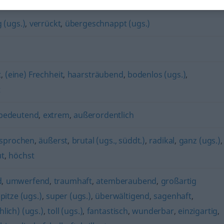
 (ugs.)
,
verrückt
,
übergeschnappt (ugs.)
t
,
(eine) Frechheit
,
haarsträubend
,
bodenlos (ugs.)
,
t
bedeutend
,
extrem
,
außerordentlich
sprochen
,
äußerst
,
brutal (ugs., süddt.)
,
radikal
,
ganz (ugs.)
,
ut
,
höchst
d
,
umwerfend
,
traumhaft
,
atemberaubend
,
großartig
pitze (ugs.)
,
super (ugs.)
,
überwältigend
,
sagenhaft
,
lich) (ugs.)
,
toll (ugs.)
,
fantastisch
,
wunderbar
,
einzigartig
,