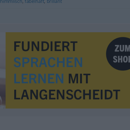
himmlisch
,
fabelhaft
,
brillant