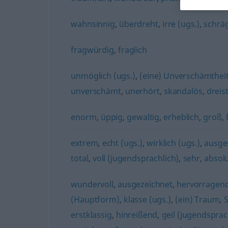
wahnsinnig
,
überdreht
,
irre (ugs.)
,
schräg
fragwürdig
,
fraglich
unmöglich (ugs.)
,
(eine) Unverschämthei
unverschämt
,
unerhört
,
skandalös
,
dreis
enorm
,
üppig
,
gewaltig
,
erheblich
,
groß
,
extrem
,
echt (ugs.)
,
wirklich (ugs.)
,
ausge
total
,
voll (jugendsprachlich)
,
sehr
,
absol
wundervoll
,
ausgezeichnet
,
hervorragen
(Hauptform)
,
klasse (ugs.)
,
(ein) Traum
,
S
erstklassig
,
hinreißend
,
geil (jugendsprach