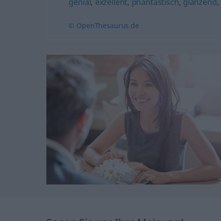
genial
,
exzellent
,
phantastisch
,
glänzend
,
© OpenThesaurus.de