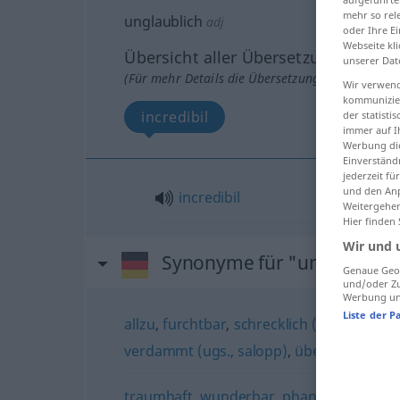
mehr so rel
unglaublich
adj
oder Ihre E
Webseite kli
Übersicht aller Übersetzungen
unserer Dat
(Für mehr Details die Übersetzung anklicken/an
Wir verwend
kommunizier
incredibil
der statist
immer auf I
Werbung die
Einverständ
jederzeit f
und den Anp
incredibil
Weitergehen
Hier finden
Wir und 
Synonyme für "unglaublich
Genaue Geol
und/oder Zu
Werbung und
Liste der P
allzu
,
furchtbar
,
schrecklich (ugs.)
,
verdäc
verdammt (ugs., salopp)
,
übertrieben
,
un
traumhaft
,
wunderbar
,
phantastisch
,
sag