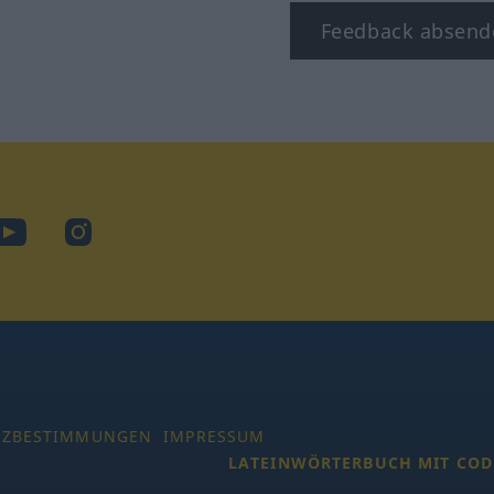
Feedback absend
ook
YouTube
Instagram
TZBESTIMMUNGEN
IMPRESSUM
LATEINWÖRTERBUCH MIT COD