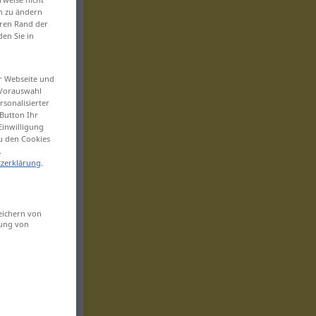
en zu ändern
eren Rand der
den Sie in
er Webseite und
 Vorauswahl
sonalisierter
Button Ihr
Einwilligung
zu den Cookies
.
zerklärung
.
eichern von
sung von