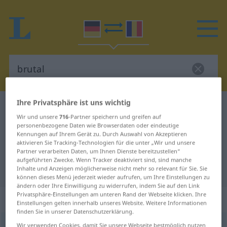
Ihre Privatsphäre ist uns wichtig
Deutsch-Rumänisch Wörterbuch
brutal
Wir und unsere
716
-Partner speichern und greifen auf
Deutsch-Rumänisch Übersetzung
personenbezogene Daten wie Browserdaten oder eindeutige
Kennungen auf Ihrem Gerät zu. Durch Auswahl von Akzeptieren
für "brutal"
aktivieren Sie Tracking-Technologien für die unter „Wir und unsere
Partner verarbeiten Daten, um Ihnen Dienste bereitzustellen“
aufgeführten Zwecke. Wenn Tracker deaktiviert sind, sind manche
"brutal" Rumänisch Übersetzung
Inhalte und Anzeigen möglicherweise nicht mehr so relevant für Sie. Sie
können dieses Menü jederzeit wieder aufrufen, um Ihre Einstellungen zu
ändern oder Ihre Einwilligung zu widerrufen, indem Sie auf den Link
Privatsphäre-Einstellungen am unteren Rand der Webseite klicken. Ihre
„brutal“
: Adjektiv, Eigenschaftswort
Einstellungen gelten innerhalb unseres Website. Weitere Informationen
finden Sie in unserer Datenschutzerklärung.
brutal
Wir verwenden Cookies, damit Sie unsere Webseite bestmöglich nutzen
adj