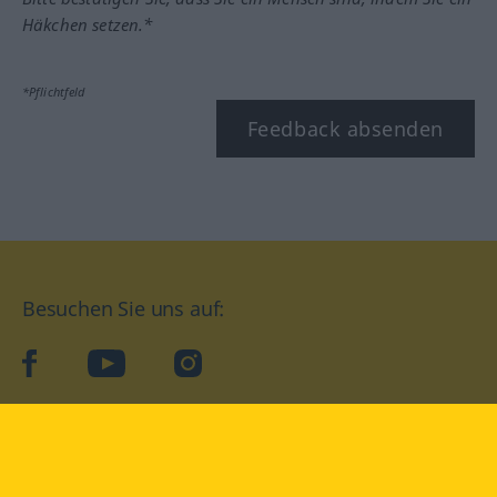
Häkchen setzen.*
*Pflichtfeld
Feedback absenden
Besuchen Sie uns auf:
facebook
YouTube
Instagram
Langenscheidt