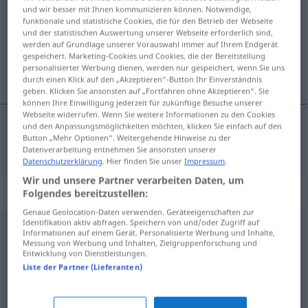
und wir besser mit Ihnen kommunizieren können. Notwendige,
funktionale und statistische Cookies, die für den Betrieb der Webseite
Übersicht aller Übersetzungen
und der statistischen Auswertung unserer Webseite erforderlich sind,
(Für mehr Details die Übersetzung anklicken/antippen)
werden auf Grundlage unserer Vorauswahl immer auf Ihrem Endgerät
gespeichert. Marketing-Cookies und Cookies, die der Bereitstellung
personalisierter Werbung dienen, werden nur gespeichert, wenn Sie uns
brutal
durch einen Klick auf den „Akzeptieren“-Button Ihr Einverständnis
geben. Klicken Sie ansonsten auf „Fortfahren ohne Akzeptieren“. Sie
können Ihre Einwilligung jederzeit für zukünftige Besuche unserer
Webseite widerrufen. Wenn Sie weitere Informationen zu den Cookies
und den Anpassungsmöglichkeiten möchten, klicken Sie einfach auf den
Button „Mehr Optionen“. Weitergehende Hinweise zu der
brutal
brutal
Datenverarbeitung entnehmen Sie ansonsten unserer
Datenschutzerklärung
. Hier finden Sie unser
Impressum
.
Wir und unsere Partner verarbeiten Daten, um
Synonyme für "brutal"
Folgendes bereitzustellen:
Genaue Geolocation-Daten verwenden. Geräteeigenschaften zur
Identifikation aktiv abfragen. Speichern von und/oder Zugriff auf
Informationen auf einem Gerät. Personalisierte Werbung und Inhalte,
gewalttätig
,
gewaltsam
Messung von Werbung und Inhalten, Zielgruppenforschung und
Entwicklung von Dienstleistungen.
Liste der Partner (Lieferanten)
gnadenlos