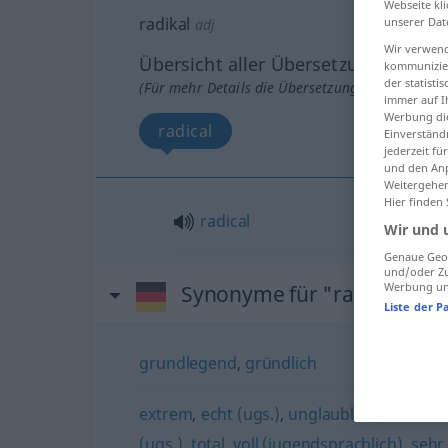
Webseite kli
radikal
unserer Dat
adj
Wir verwend
Übersicht aller Übersetzungen
kommunizier
der statist
(Für mehr Details die Übersetzung anklicken/an
immer auf I
Werbung die
radical
Einverständ
jederzeit f
und den Anp
Weitergehen
Hier finden
radical
Wir und 
Genaue Geol
und/oder Zu
Werbung und
Synonyme für "radikal"
Liste der P
grundlegend
,
gründlich
extrem
,
echt (ugs.)
,
unglaublich
,
wirklich 
(ugs.)
,
total
,
voll (jugendsprachlich)
,
sehr