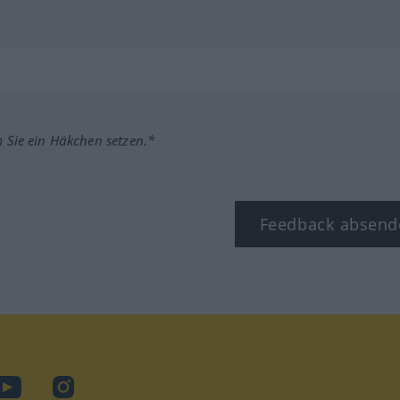
m Sie ein Häkchen setzen.*
Feedback absend
ook
YouTube
Instagram