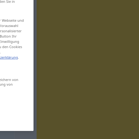
den Sie in
er Webseite und
 Vorauswahl
sonalisierter
Button Ihr
Einwilligung
zu den Cookies
.
zerklärung
.
eichern von
sung von