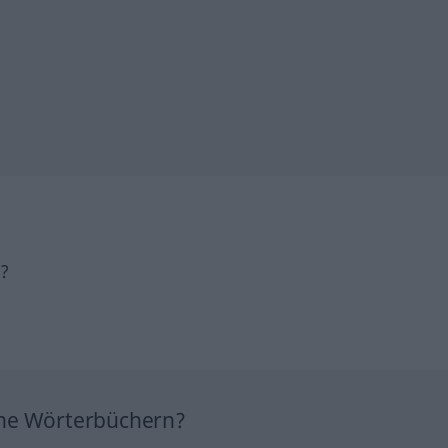
h?
ine Wörterbüchern?