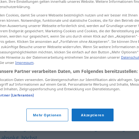
cken. Ihre Einstellungen gelten innerhalb unseres Website. Weitere Informationen fin
enschutzerklärung.
en Cookies, damit Sie unsere Webseite bestmöglich nutzen und wir besser mit Ihnen
en können. Notwendige, funktionale und statistische Cookies, die für den Betrieb d
ischen Auswertung unserer Webseite erforderlich sind, werden auf Grundlage unserer
tippen)
hrem Endgerät gespeichert. Marketing-Cookies und Cookies, die der Bereitstellung per
nen, werden nur gespeichert, wenn Sie uns durch einen Klick auf den „Akzeptieren“-
nis geben. Klicken Sie ansonsten auf „Fortfahren ohne Akzeptieren“. Sie können Ihre 
ür zukünftige Besuche unserer Webseite widerrufen. Wenn Sie weitere Informationen 
assungsmöglichkeiten möchten, klicken Sie einfach auf den Button „Mehr Optionen“
de Hinweise zu der Datenverarbeitung entnehmen Sie ansonsten unserer
Datenschut
 Sie unser
Impressum
.
radikal
unsere Partner verarbeiten Daten, um Folgendes bereitzustellen:
ocation-Daten verwenden. Geräteeigenschaften zur Identifikation aktiv abfragen. Sp
griff auf Informationen auf einem Gerät. Personalisierte Werbung und Inhalte, Mes
 Inhalten, Zielgruppenforschung und Entwicklung von Dienstleistungen.
artner (Lieferanten)
Mehr Optionen
Akzeptieren
(ugs.)
,
ausgesprochen
,
äußerst
,
brutal (ugs., süddt.)
,
ganz
,
absolut
,
höchst