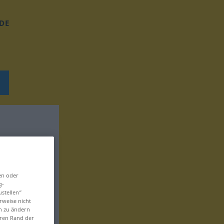
DE
en oder
g-
ustellen“
rweise nicht
en zu ändern
eren Rand der