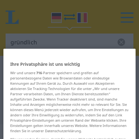
Ihre Privatsphäre ist uns wichtig
Deutsch-Rumänisch Wörterbuch
gründlich
Wir und unsere
716
-Partner speichern und greifen auf
Deutsch-Rumänisch Übersetzung
personenbezogene Daten wie Browserdaten oder eindeutige
Kennungen auf Ihrem Gerät zu. Durch Auswahl von Akzeptieren
für "gründlich"
aktivieren Sie Tracking-Technologien für die unter „Wir und unsere
Partner verarbeiten Daten, um Ihnen Dienste bereitzustellen“
aufgeführten Zwecke. Wenn Tracker deaktiviert sind, sind manche
"gründlich" Rumänisch
Inhalte und Anzeigen möglicherweise nicht mehr so relevant für Sie. Sie
können dieses Menü jederzeit wieder aufrufen, um Ihre Einstellungen zu
Übersetzung
ändern oder Ihre Einwilligung zu widerrufen, indem Sie auf den Link
Privatsphäre-Einstellungen am unteren Rand der Webseite klicken. Ihre
Einstellungen gelten innerhalb unseres Website. Weitere Informationen
„gründlich“
: Adjektiv,
finden Sie in unserer Datenschutzerklärung.