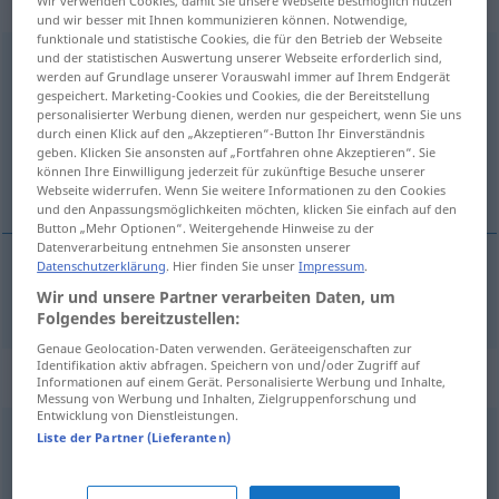
Eigenschaftswort
Wir verwenden Cookies, damit Sie unsere Webseite bestmöglich nutzen
und wir besser mit Ihnen kommunizieren können. Notwendige,
funktionale und statistische Cookies, die für den Betrieb der Webseite
und der statistischen Auswertung unserer Webseite erforderlich sind,
gründlich
adj
werden auf Grundlage unserer Vorauswahl immer auf Ihrem Endgerät
gespeichert. Marketing-Cookies und Cookies, die der Bereitstellung
Übersicht aller Übersetzungen
personalisierter Werbung dienen, werden nur gespeichert, wenn Sie uns
(Für mehr Details die Übersetzung anklicken/antippen)
durch einen Klick auf den „Akzeptieren“-Button Ihr Einverständnis
geben. Klicken Sie ansonsten auf „Fortfahren ohne Akzeptieren“. Sie
können Ihre Einwilligung jederzeit für zukünftige Besuche unserer
temeinic
Webseite widerrufen. Wenn Sie weitere Informationen zu den Cookies
und den Anpassungsmöglichkeiten möchten, klicken Sie einfach auf den
Button „Mehr Optionen“. Weitergehende Hinweise zu der
Datenverarbeitung entnehmen Sie ansonsten unserer
Datenschutzerklärung
. Hier finden Sie unser
Impressum
.
temeinic
gründlich
Wir und unsere Partner verarbeiten Daten, um
Folgendes bereitzustellen:
Genaue Geolocation-Daten verwenden. Geräteeigenschaften zur
Identifikation aktiv abfragen. Speichern von und/oder Zugriff auf
Synonyme für "gründlich"
Informationen auf einem Gerät. Personalisierte Werbung und Inhalte,
Messung von Werbung und Inhalten, Zielgruppenforschung und
Entwicklung von Dienstleistungen.
Liste der Partner (Lieferanten)
viel (nachdenken) (Hauptform)
,
(sich) intensiv (befassen
mit)
,
scharf (nachdenken)