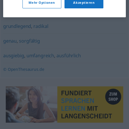
Mehr Optionen
Akzeptieren
gehörig
grundlegend
,
radikal
genau
,
sorgfältig
ausgiebig
,
umfangreich
,
ausführlich
© OpenThesaurus.de