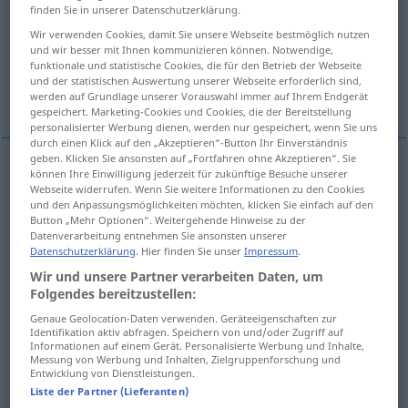
finden Sie in unserer Datenschutzerklärung.
Übersicht aller Übersetzungen
Wir verwenden Cookies, damit Sie unsere Webseite bestmöglich nutzen
und wir besser mit Ihnen kommunizieren können. Notwendige,
(Für mehr Details die Übersetzung anklicken/antippen)
funktionale und statistische Cookies, die für den Betrieb der Webseite
und der statistischen Auswertung unserer Webseite erforderlich sind,
ascuțit
picant
clar
werden auf Grundlage unserer Vorauswahl immer auf Ihrem Endgerät
gespeichert. Marketing-Cookies und Cookies, die der Bereitstellung
personalisierter Werbung dienen, werden nur gespeichert, wenn Sie uns
durch einen Klick auf den „Akzeptieren“-Button Ihr Einverständnis
geben. Klicken Sie ansonsten auf „Fortfahren ohne Akzeptieren“. Sie
können Ihre Einwilligung jederzeit für zukünftige Besuche unserer
ascuțit
scharf
Messer
Webseite widerrufen. Wenn Sie weitere Informationen zu den Cookies
und den Anpassungsmöglichkeiten möchten, klicken Sie einfach auf den
Button „Mehr Optionen“. Weitergehende Hinweise zu der
Datenverarbeitung entnehmen Sie ansonsten unserer
Datenschutzerklärung
. Hier finden Sie unser
Impressum
.
Wir und unsere Partner verarbeiten Daten, um
picant
scharf
Essen
Folgendes bereitzustellen:
Genaue Geolocation-Daten verwenden. Geräteeigenschaften zur
Identifikation aktiv abfragen. Speichern von und/oder Zugriff auf
Informationen auf einem Gerät. Personalisierte Werbung und Inhalte,
Messung von Werbung und Inhalten, Zielgruppenforschung und
clar
scharf
Entwicklung von Dienstleistungen.
FOTO
Liste der Partner (Lieferanten)