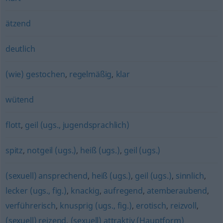
ätzend
deutlich
(wie) gestochen
,
regelmäßig
,
klar
wütend
flott
,
geil (ugs., jugendsprachlich)
spitz
,
notgeil (ugs.)
,
heiß (ugs.)
,
geil (ugs.)
(sexuell) ansprechend
,
heiß (ugs.)
,
geil (ugs.)
,
sinnlich
,
lecker (ugs., fig.)
,
knackig
,
aufregend
,
atemberaubend
,
verführerisch
,
knusprig (ugs., fig.)
,
erotisch
,
reizvoll
,
(sexuell) reizend
,
(sexuell) attraktiv (Hauptform)