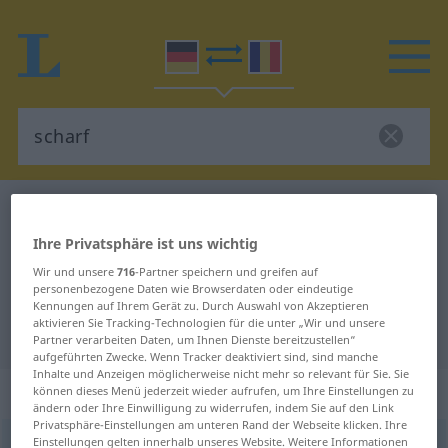
Deutsch-Rumänisch Wörterbuch
scharf
Deutsch-Rumänisch Übersetzung
Ihre Privatsphäre ist uns wichtig
für "scharf"
Wir und unsere
716
-Partner speichern und greifen auf
personenbezogene Daten wie Browserdaten oder eindeutige
Kennungen auf Ihrem Gerät zu. Durch Auswahl von Akzeptieren
aktivieren Sie Tracking-Technologien für die unter „Wir und unsere
"scharf" Rumänisch Übersetzung
Partner verarbeiten Daten, um Ihnen Dienste bereitzustellen“
aufgeführten Zwecke. Wenn Tracker deaktiviert sind, sind manche
Inhalte und Anzeigen möglicherweise nicht mehr so relevant für Sie. Sie
„scharf“
: Adjektiv, Eigenschaftswort
können dieses Menü jederzeit wieder aufrufen, um Ihre Einstellungen zu
ändern oder Ihre Einwilligung zu widerrufen, indem Sie auf den Link
Privatsphäre-Einstellungen am unteren Rand der Webseite klicken. Ihre
Einstellungen gelten innerhalb unseres Website. Weitere Informationen
scharf
adj