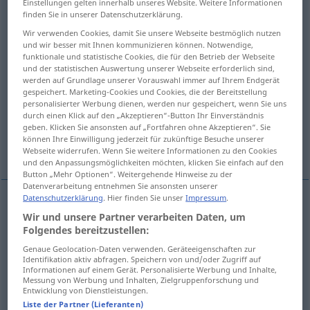
Einstellungen gelten innerhalb unseres Website. Weitere Informationen
finden Sie in unserer Datenschutzerklärung.
Übersicht aller Übersetzungen
Wir verwenden Cookies, damit Sie unsere Webseite bestmöglich nutzen
(Für mehr Details die Übersetzung anklicken/antippen)
und wir besser mit Ihnen kommunizieren können. Notwendige,
funktionale und statistische Cookies, die für den Betrieb der Webseite
und der statistischen Auswertung unserer Webseite erforderlich sind,
rapid, iute, antrenant, sprinten
werden auf Grundlage unserer Vorauswahl immer auf Ihrem Endgerät
gespeichert. Marketing-Cookies und Cookies, die der Bereitstellung
personalisierter Werbung dienen, werden nur gespeichert, wenn Sie uns
șic, nostim, vesel
plin de viață
durch einen Klick auf den „Akzeptieren“-Button Ihr Einverständnis
geben. Klicken Sie ansonsten auf „Fortfahren ohne Akzeptieren“. Sie
können Ihre Einwilligung jederzeit für zukünftige Besuche unserer
Weitere Beispiele...
Webseite widerrufen. Wenn Sie weitere Informationen zu den Cookies
und den Anpassungsmöglichkeiten möchten, klicken Sie einfach auf den
Button „Mehr Optionen“. Weitergehende Hinweise zu der
Datenverarbeitung entnehmen Sie ansonsten unserer
Datenschutzerklärung
. Hier finden Sie unser
Impressum
.
Wir und unsere Partner verarbeiten Daten, um
rapid
,
iute
flott
(≈ rasch)
UMG
Folgendes bereitzustellen:
Genaue Geolocation-Daten verwenden. Geräteeigenschaften zur
antrenant
flott
Musik
Identifikation aktiv abfragen. Speichern von und/oder Zugriff auf
Informationen auf einem Gerät. Personalisierte Werbung und Inhalte,
Messung von Werbung und Inhalten, Zielgruppenforschung und
sprinten
flott
Gang
Entwicklung von Dienstleistungen.
Liste der Partner (Lieferanten)