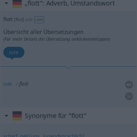
„flott“
: Adverb, Umstandswort
flott
[flɔt]
adv
UMG
Übersicht aller Übersetzungen
(Für mehr Details die Übersetzung anklicken/antippen)
iute
iute
flott
Synonyme für "flott"
scharf
,
geil (ugs., jugendsprachlich)