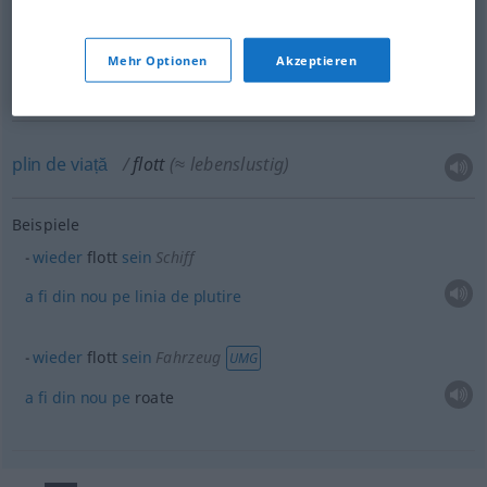
șic
flott
(≈ schick)
UMG
Mehr Optionen
Akzeptieren
nostim
,
vesel
flott
(≈ attraktiv)
plin
de
viață
flott
(≈ lebenslustig)
Beispiele
wieder
flott
sein
Schiff
a
fi
din
nou
pe
linia
de
plutire
wieder
flott
sein
Fahrzeug
UMG
a
fi
din
nou
pe
roate