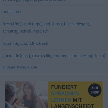
begeistert
frech (fig.)
,
cool (ugs.)
,
geil (ugs.)
,
fesch
,
elegant
,
schnittig
,
schick
,
modisch
fesch (ugs., süddt.)
,
frech
zügig
,
fix (ugs.)
,
rasch
,
eilig
,
munter
,
schnell (Hauptform)
© OpenThesaurus.de