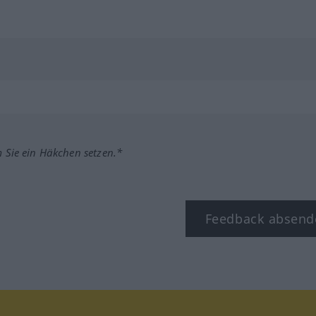
m Sie ein Häkchen setzen.*
Feedback absend