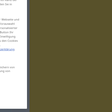
den Sie in
er Webseite und
 Vorauswahl
sonalisierter
Button Ihr
Einwilligung
zu den Cookies
.
zerklärung
.
eichern von
sung von