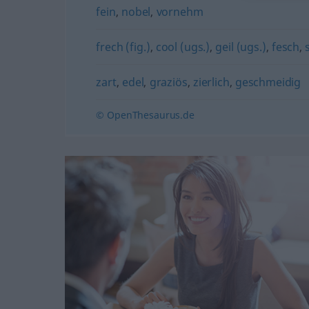
fein
,
nobel
,
vornehm
frech (fig.)
,
cool (ugs.)
,
geil (ugs.)
,
fesch
,
zart
,
edel
,
graziös
,
zierlich
,
geschmeidig
© OpenThesaurus.de