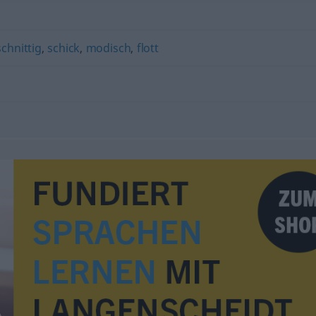
schnittig
,
schick
,
modisch
,
flott