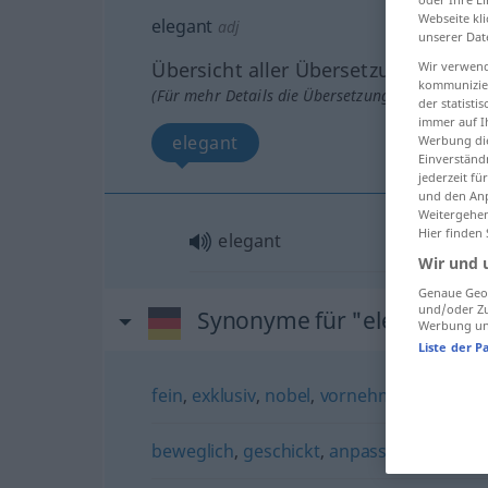
Webseite kli
elegant
adj
unserer Dat
Übersicht aller Übersetzungen
Wir verwend
kommunizier
(Für mehr Details die Übersetzung anklicken/an
der statist
immer auf I
elegant
Werbung die
Einverständ
jederzeit f
und den Anp
Weitergehen
Hier finden
elegant
Wir und 
Genaue Geol
und/oder Zu
Synonyme für "elegant"
Werbung und
Liste der P
fein
,
exklusiv
,
nobel
,
vornehm
beweglich
,
geschickt
,
anpassungsfähig
,