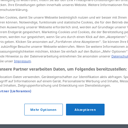
cken. Ihre Einstellungen gelten innerhalb unseres Website. Weitere Informationen fin
enschutzerklärung.
en Cookies, damit Sie unsere Webseite bestmöglich nutzen und wir besser mit Ihnen
en können. Notwendige, funktionale und statistische Cookies, die für den Betrieb d
tippen)
ischen Auswertung unserer Webseite erforderlich sind, werden auf Grundlage unserer
hrem Endgerät gespeichert. Marketing-Cookies und Cookies, die der Bereitstellung per
nen, werden nur gespeichert, wenn Sie uns durch einen Klick auf den „Akzeptieren“-
nis geben. Klicken Sie ansonsten auf „Fortfahren ohne Akzeptieren“. Sie können Ihre 
ür zukünftige Besuche unserer Webseite widerrufen. Wenn Sie weitere Informationen 
assungsmöglichkeiten möchten, klicken Sie einfach auf den Button „Mehr Optionen“
de Hinweise zu der Datenverarbeitung entnehmen Sie ansonsten unserer
Datenschut
 Sie unser
Impressum
.
elegant
unsere Partner verarbeiten Daten, um Folgendes bereitzustellen:
ocation-Daten verwenden. Geräteeigenschaften zur Identifikation aktiv abfragen. Sp
griff auf Informationen auf einem Gerät. Personalisierte Werbung und Inhalte, Mes
 Inhalten, Zielgruppenforschung und Entwicklung von Dienstleistungen.
artner (Lieferanten)
Mehr Optionen
Akzeptieren
gewandt