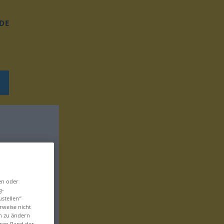
DE
en oder
g-
ustellen“
rweise nicht
en zu ändern
eren Rand der