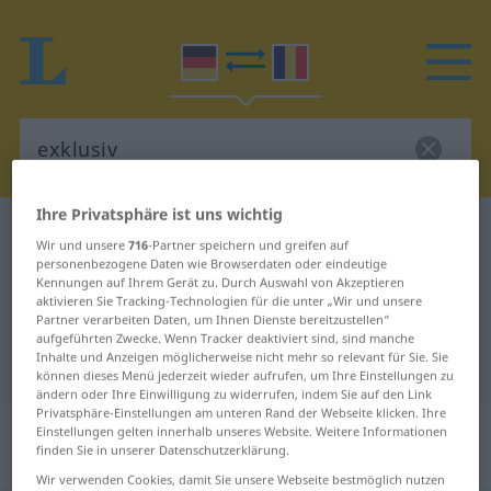
Ihre Privatsphäre ist uns wichtig
Deutsch-Rumänisch Wörterbuch
exklusiv
Wir und unsere
716
-Partner speichern und greifen auf
Deutsch-Rumänisch Übersetzung
personenbezogene Daten wie Browserdaten oder eindeutige
Kennungen auf Ihrem Gerät zu. Durch Auswahl von Akzeptieren
für "exklusiv"
aktivieren Sie Tracking-Technologien für die unter „Wir und unsere
Partner verarbeiten Daten, um Ihnen Dienste bereitzustellen“
aufgeführten Zwecke. Wenn Tracker deaktiviert sind, sind manche
Inhalte und Anzeigen möglicherweise nicht mehr so relevant für Sie. Sie
"exklusiv" Rumänisch Übersetzung
können dieses Menü jederzeit wieder aufrufen, um Ihre Einstellungen zu
ändern oder Ihre Einwilligung zu widerrufen, indem Sie auf den Link
Privatsphäre-Einstellungen am unteren Rand der Webseite klicken. Ihre
„exklusiv“
: Adjektiv,
Einstellungen gelten innerhalb unseres Website. Weitere Informationen
finden Sie in unserer Datenschutzerklärung.
Eigenschaftswort
Wir verwenden Cookies, damit Sie unsere Webseite bestmöglich nutzen