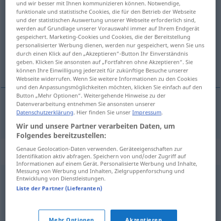
und wir besser mit Ihnen kommunizieren können. Notwendige,
exklusiv
adj
funktionale und statistische Cookies, die für den Betrieb der Webseite
und der statistischen Auswertung unserer Webseite erforderlich sind,
werden auf Grundlage unserer Vorauswahl immer auf Ihrem Endgerät
Übersicht aller Übersetzungen
gespeichert. Marketing-Cookies und Cookies, die der Bereitstellung
(Für mehr Details die Übersetzung anklicken/antippen)
personalisierter Werbung dienen, werden nur gespeichert, wenn Sie uns
durch einen Klick auf den „Akzeptieren“-Button Ihr Einverständnis
geben. Klicken Sie ansonsten auf „Fortfahren ohne Akzeptieren“. Sie
exclusiv
können Ihre Einwilligung jederzeit für zukünftige Besuche unserer
Webseite widerrufen. Wenn Sie weitere Informationen zu den Cookies
und den Anpassungsmöglichkeiten möchten, klicken Sie einfach auf den
Button „Mehr Optionen“. Weitergehende Hinweise zu der
Datenverarbeitung entnehmen Sie ansonsten unserer
Datenschutzerklärung
. Hier finden Sie unser
Impressum
.
exclusiv
exklusiv
Wir und unsere Partner verarbeiten Daten, um
Folgendes bereitzustellen:
Genaue Geolocation-Daten verwenden. Geräteeigenschaften zur
Synonyme für "exklusiv"
Identifikation aktiv abfragen. Speichern von und/oder Zugriff auf
Informationen auf einem Gerät. Personalisierte Werbung und Inhalte,
Messung von Werbung und Inhalten, Zielgruppenforschung und
Entwicklung von Dienstleistungen.
fein
,
elegant
,
nobel
,
vornehm
Liste der Partner (Lieferanten)
ausnahmslos
,
ausschließlich
Mehr Optionen
Akzeptieren