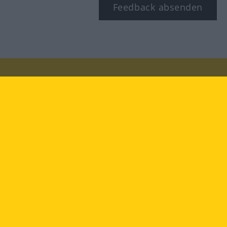
Feedback absenden
Besuchen Sie uns auf:
facebook
YouTube
Instagram
Langenscheidt
NUTZUNGSBEDINGUNGEN
DATENSCHUTZBESTIMMUNGEN