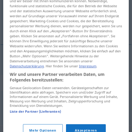
und wir besser mit Ihnen kommunizieren können. Notwendige,
funktionale und statistische Cookies, die für den Betrieb der Webseite
Übersicht aller Übersetzungen
und der statistischen Auswertung unserer Webseite erforderlich sind,
werden auf Grundlage unserer Vorauswahl immer auf Ihrem Endgerät
(Für mehr Details die Übersetzung anklicken/antippen)
gespeichert. Marketing-Cookies und Cookies, die der Bereitstellung
personalisierter Werbung dienen, werden nur gespeichert, wenn Sie uns
grațios
durch einen Klick auf den „Akzeptieren“-Button Ihr Einverständnis
geben. Klicken Sie ansonsten auf „Fortfahren ohne Akzeptieren“. Sie
können Ihre Einwilligung jederzeit für zukünftige Besuche unserer
Webseite widerrufen. Wenn Sie weitere Informationen zu den Cookies
und den Anpassungsmöglichkeiten möchten, klicken Sie einfach auf den
Button „Mehr Optionen“. Weitergehende Hinweise zu der
grațios
graziös
Datenverarbeitung entnehmen Sie ansonsten unserer
Datenschutzerklärung
. Hier finden Sie unser
Impressum
.
Wir und unsere Partner verarbeiten Daten, um
Folgendes bereitzustellen:
Synonyme für "graziös"
Genaue Geolocation-Daten verwenden. Geräteeigenschaften zur
Identifikation aktiv abfragen. Speichern von und/oder Zugriff auf
Informationen auf einem Gerät. Personalisierte Werbung und Inhalte,
Messung von Werbung und Inhalten, Zielgruppenforschung und
zart
,
edel
,
zierlich
,
elegant
,
geschmeidig
Entwicklung von Dienstleistungen.
Liste der Partner (Lieferanten)
© OpenThesaurus.de
Mehr Optionen
Akzeptieren