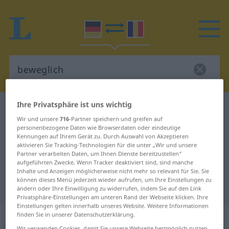
Ihre Privatsphäre ist uns wichtig
Deutsch-Rumänisch Wörterbuch
beweglich
Wir und unsere
716
-Partner speichern und greifen auf
Deutsch-Rumänisch Übersetzung
personenbezogene Daten wie Browserdaten oder eindeutige
Kennungen auf Ihrem Gerät zu. Durch Auswahl von Akzeptieren
für "beweglich"
aktivieren Sie Tracking-Technologien für die unter „Wir und unsere
Partner verarbeiten Daten, um Ihnen Dienste bereitzustellen“
aufgeführten Zwecke. Wenn Tracker deaktiviert sind, sind manche
"beweglich" Rumänisch
Inhalte und Anzeigen möglicherweise nicht mehr so relevant für Sie. Sie
können dieses Menü jederzeit wieder aufrufen, um Ihre Einstellungen zu
Übersetzung
ändern oder Ihre Einwilligung zu widerrufen, indem Sie auf den Link
Privatsphäre-Einstellungen am unteren Rand der Webseite klicken. Ihre
Einstellungen gelten innerhalb unseres Website. Weitere Informationen
„beweglich“
: Adjektiv,
finden Sie in unserer Datenschutzerklärung.
Wir verwenden Cookies, damit Sie unsere Webseite bestmöglich nutzen