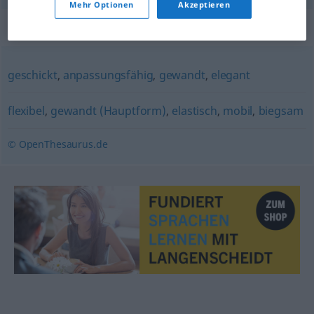
Mehr Optionen
Akzeptieren
Synonyme für "beweglich"
geschickt
,
anpassungsfähig
,
gewandt
,
elegant
flexibel
,
gewandt (Hauptform)
,
elastisch
,
mobil
,
biegsam
© OpenThesaurus.de