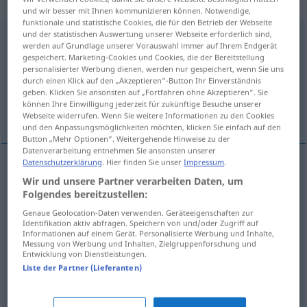
Eigenschaftswort
und wir besser mit Ihnen kommunizieren können. Notwendige,
funktionale und statistische Cookies, die für den Betrieb der Webseite
und der statistischen Auswertung unserer Webseite erforderlich sind,
beweglich
adj
werden auf Grundlage unserer Vorauswahl immer auf Ihrem Endgerät
gespeichert. Marketing-Cookies und Cookies, die der Bereitstellung
Übersicht aller Übersetzungen
personalisierter Werbung dienen, werden nur gespeichert, wenn Sie uns
durch einen Klick auf den „Akzeptieren“-Button Ihr Einverständnis
(Für mehr Details die Übersetzung anklicken/antippen)
geben. Klicken Sie ansonsten auf „Fortfahren ohne Akzeptieren“. Sie
können Ihre Einwilligung jederzeit für zukünftige Besuche unserer
mobil, cu dată schimbătoare
mobil
Webseite widerrufen. Wenn Sie weitere Informationen zu den Cookies
und den Anpassungsmöglichkeiten möchten, klicken Sie einfach auf den
Button „Mehr Optionen“. Weitergehende Hinweise zu der
Datenverarbeitung entnehmen Sie ansonsten unserer
Datenschutzerklärung
. Hier finden Sie unser
Impressum
.
Wir und unsere Partner verarbeiten Daten, um
mobil
beweglich
Folgendes bereitzustellen:
cu
dată
schimbătoare
beweglich
Feiertag
Genaue Geolocation-Daten verwenden. Geräteeigenschaften zur
Identifikation aktiv abfragen. Speichern von und/oder Zugriff auf
Informationen auf einem Gerät. Personalisierte Werbung und Inhalte,
Messung von Werbung und Inhalten, Zielgruppenforschung und
Entwicklung von Dienstleistungen.
Liste der Partner (Lieferanten)
mobil
beweglich
geistig