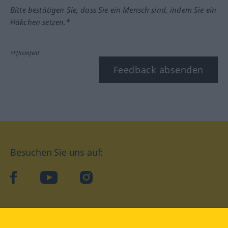
Bitte bestätigen Sie, dass Sie ein Mensch sind, indem Sie ein
Häkchen setzen.*
*Pflichtfeld
Feedback absenden
Besuchen Sie uns auf:
facebook
YouTube
Instagram