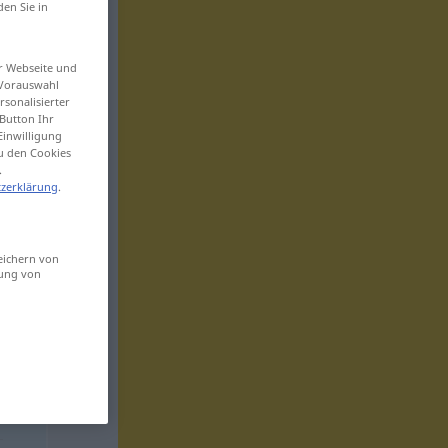
den Sie in
er Webseite und
 Vorauswahl
sonalisierter
Button Ihr
Einwilligung
zu den Cookies
.
zerklärung
.
eichern von
sung von