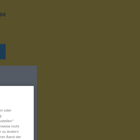
DE
en oder
g-
ustellen“
rweise nicht
en zu ändern
eren Rand der