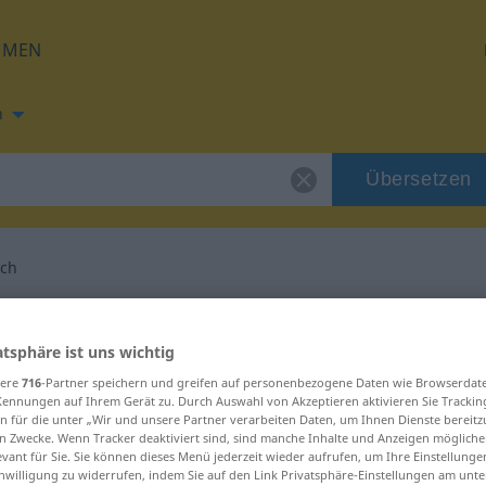
HMEN
h
Übersetzen
ich
g für "ausführlich"
atsphäre ist uns wichtig
setzung
sere
716
-Partner speichern und greifen auf personenbezogene Daten wie Browserdat
Kennungen auf Ihrem Gerät zu. Durch Auswahl von Akzeptieren aktivieren Sie Trackin
n für die unter „Wir und unsere Partner verarbeiten Daten, um Ihnen Dienste bereitz
n Zwecke. Wenn Tracker deaktiviert sind, sind manche Inhalte und Anzeigen mögliche
genschaftswort
evant für Sie. Sie können dieses Menü jederzeit wieder aufrufen, um Ihre Einstellung
inwilligung zu widerrufen, indem Sie auf den Link Privatsphäre-Einstellungen am unt