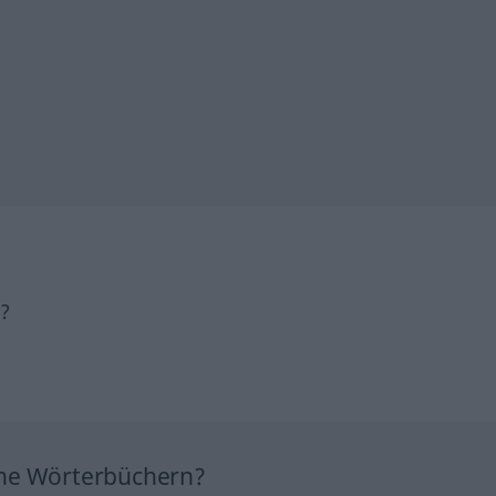
h?
ine Wörterbüchern?