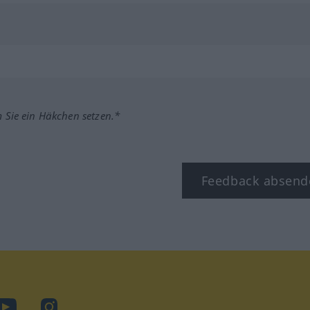
m Sie ein Häkchen setzen.*
Feedback absend
ook
YouTube
Instagram