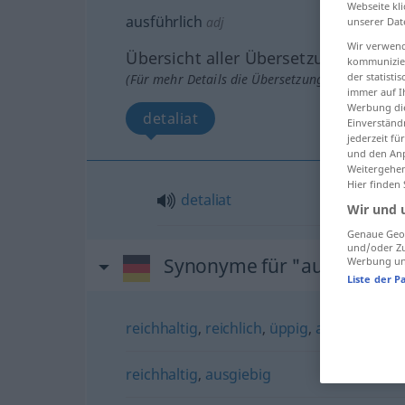
Webseite kli
ausführlich
adj
unserer Dat
Wir verwend
Übersicht aller Übersetzungen
kommunizier
der statist
(Für mehr Details die Übersetzung anklicken/an
immer auf I
Werbung die
detaliat
Einverständ
jederzeit f
und den Anp
Weitergehen
Hier finden
detaliat
Wir und 
Genaue Geol
und/oder Zu
Synonyme für "ausführlich
Werbung und
Liste der P
reichhaltig
,
reichlich
,
üppig
,
ausgiebig
reichhaltig
,
ausgiebig