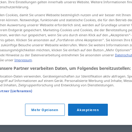
cken. Ihre Einstellungen gelten innerhalb unseres Website. Weitere Informationen fin
enschutzerklärung.
en Cookies, damit Sie unsere Webseite bestmöglich nutzen und wir besser mit Ihnen
en können. Notwendige, funktionale und statistische Cookies, die für den Betrieb d
ischen Auswertung unserer Webseite erforderlich sind, werden auf Grundlage unserer
tippen)
hrem Endgerät gespeichert. Marketing-Cookies und Cookies, die der Bereitstellung per
nen, werden nur gespeichert, wenn Sie uns durch einen Klick auf den „Akzeptieren“-
nis geben. Klicken Sie ansonsten auf „Fortfahren ohne Akzeptieren“. Sie können Ihre 
ür zukünftige Besuche unserer Webseite widerrufen. Wenn Sie weitere Informationen 
assungsmöglichkeiten möchten, klicken Sie einfach auf den Button „Mehr Optionen“
de Hinweise zu der Datenverarbeitung entnehmen Sie ansonsten unserer
Datenschut
 Sie unser
Impressum
.
ausführlich
unsere Partner verarbeiten Daten, um Folgendes bereitzustellen:
ocation-Daten verwenden. Geräteeigenschaften zur Identifikation aktiv abfragen. Sp
griff auf Informationen auf einem Gerät. Personalisierte Werbung und Inhalte, Mes
"
 Inhalten, Zielgruppenforschung und Entwicklung von Dienstleistungen.
artner (Lieferanten)
Mehr Optionen
Akzeptieren