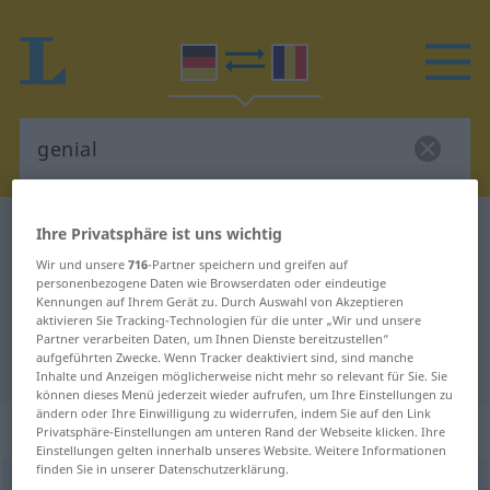
Deutsch-Rumänisch Wörterbuch
genial
Ihre Privatsphäre ist uns wichtig
Deutsch-Rumänisch Übersetzung
Wir und unsere
716
-Partner speichern und greifen auf
personenbezogene Daten wie Browserdaten oder eindeutige
für "genial"
Kennungen auf Ihrem Gerät zu. Durch Auswahl von Akzeptieren
aktivieren Sie Tracking-Technologien für die unter „Wir und unsere
Partner verarbeiten Daten, um Ihnen Dienste bereitzustellen“
aufgeführten Zwecke. Wenn Tracker deaktiviert sind, sind manche
"genial" Rumänisch Übersetzung
Inhalte und Anzeigen möglicherweise nicht mehr so relevant für Sie. Sie
können dieses Menü jederzeit wieder aufrufen, um Ihre Einstellungen zu
ändern oder Ihre Einwilligung zu widerrufen, indem Sie auf den Link
„genial“
: Adjektiv, Eigenschaftswort
Privatsphäre-Einstellungen am unteren Rand der Webseite klicken. Ihre
Einstellungen gelten innerhalb unseres Website. Weitere Informationen
finden Sie in unserer Datenschutzerklärung.
genial
adj