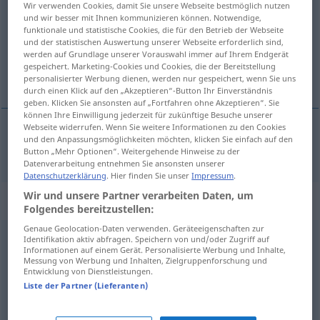
Wir verwenden Cookies, damit Sie unsere Webseite bestmöglich nutzen
und wir besser mit Ihnen kommunizieren können. Notwendige,
Übersicht aller Übersetzungen
funktionale und statistische Cookies, die für den Betrieb der Webseite
und der statistischen Auswertung unserer Webseite erforderlich sind,
(Für mehr Details die Übersetzung anklicken/antippen)
werden auf Grundlage unserer Vorauswahl immer auf Ihrem Endgerät
gespeichert. Marketing-Cookies und Cookies, die der Bereitstellung
genial
personalisierter Werbung dienen, werden nur gespeichert, wenn Sie uns
durch einen Klick auf den „Akzeptieren“-Button Ihr Einverständnis
geben. Klicken Sie ansonsten auf „Fortfahren ohne Akzeptieren“. Sie
können Ihre Einwilligung jederzeit für zukünftige Besuche unserer
Webseite widerrufen. Wenn Sie weitere Informationen zu den Cookies
und den Anpassungsmöglichkeiten möchten, klicken Sie einfach auf den
genial
genial
Button „Mehr Optionen“. Weitergehende Hinweise zu der
Datenverarbeitung entnehmen Sie ansonsten unserer
Datenschutzerklärung
. Hier finden Sie unser
Impressum
.
Wir und unsere Partner verarbeiten Daten, um
Synonyme für "genial"
Folgendes bereitzustellen:
Genaue Geolocation-Daten verwenden. Geräteeigenschaften zur
Identifikation aktiv abfragen. Speichern von und/oder Zugriff auf
brillant
,
wundervoll
,
herrlich
,
wunderbar
,
prächtig
,
Informationen auf einem Gerät. Personalisierte Werbung und Inhalte,
Messung von Werbung und Inhalten, Zielgruppenforschung und
glänzend
Entwicklung von Dienstleistungen.
Liste der Partner (Lieferanten)
super (ugs.)
,
sauber (ugs.)
,
Sahne (ugs.)
,
großartig
,