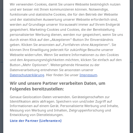
Eigenschaftswort
Wir verwenden Cookies, damit Sie unsere Webseite bestmöglich nutzen
und wir besser mit Ihnen kommunizieren können. Notwendige,
funktionale und statistische Cookies, die für den Betrieb der Webseite
fantastisch
adj
und der statistischen Auswertung unserer Webseite erforderlich sind,
werden auf Grundlage unserer Vorauswahl immer auf Ihrem Endgerät
Übersicht aller Übersetzungen
gespeichert. Marketing-Cookies und Cookies, die der Bereitstellung
personalisierter Werbung dienen, werden nur gespeichert, wenn Sie uns
(Für mehr Details die Übersetzung anklicken/antippen)
durch einen Klick auf den „Akzeptieren“-Button Ihr Einverständnis
geben. Klicken Sie ansonsten auf „Fortfahren ohne Akzeptieren“. Sie
fantastic
können Ihre Einwilligung jederzeit für zukünftige Besuche unserer
Webseite widerrufen. Wenn Sie weitere Informationen zu den Cookies
und den Anpassungsmöglichkeiten möchten, klicken Sie einfach auf den
Button „Mehr Optionen“. Weitergehende Hinweise zu der
Datenverarbeitung entnehmen Sie ansonsten unserer
Datenschutzerklärung
. Hier finden Sie unser
Impressum
.
fantastic
fantastisch
Wir und unsere Partner verarbeiten Daten, um
Folgendes bereitzustellen:
Genaue Geolocation-Daten verwenden. Geräteeigenschaften zur
Synonyme für "fantastisch"
Identifikation aktiv abfragen. Speichern von und/oder Zugriff auf
Informationen auf einem Gerät. Personalisierte Werbung und Inhalte,
Messung von Werbung und Inhalten, Zielgruppenforschung und
Entwicklung von Dienstleistungen.
phantastisch
,
magisch
Liste der Partner (Lieferanten)