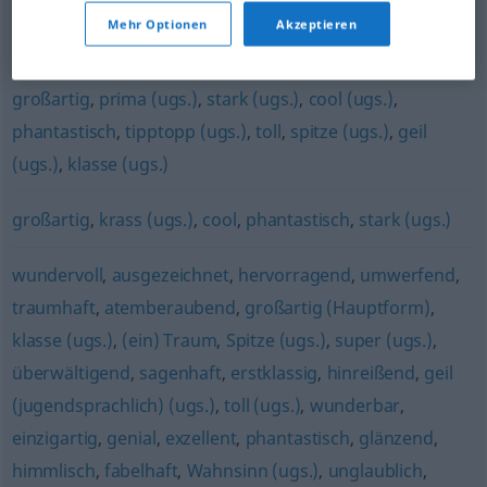
phantastisch
,
magisch
,
bezaubernd
Mehr Optionen
Akzeptieren
super (ugs.)
,
sauber (ugs.)
,
Sahne (ugs.)
,
genial (ugs.)
,
großartig
,
prima (ugs.)
,
stark (ugs.)
,
cool (ugs.)
,
phantastisch
,
tipptopp (ugs.)
,
toll
,
spitze (ugs.)
,
geil
(ugs.)
,
klasse (ugs.)
großartig
,
krass (ugs.)
,
cool
,
phantastisch
,
stark (ugs.)
wundervoll
,
ausgezeichnet
,
hervorragend
,
umwerfend
,
traumhaft
,
atemberaubend
,
großartig (Hauptform)
,
klasse (ugs.)
,
(ein) Traum
,
Spitze (ugs.)
,
super (ugs.)
,
überwältigend
,
sagenhaft
,
erstklassig
,
hinreißend
,
geil
(jugendsprachlich) (ugs.)
,
toll (ugs.)
,
wunderbar
,
einzigartig
,
genial
,
exzellent
,
phantastisch
,
glänzend
,
himmlisch
,
fabelhaft
,
Wahnsinn (ugs.)
,
unglaublich
,