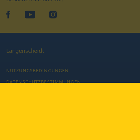
facebook
YouTube
Instagram
Langenscheidt
NUTZUNGSBEDINGUNGEN
DATENSCHUTZBESTIMMUNGEN
IMPRESSUM
PRIVATSPHÄRE-EINSTELLUNGEN
LATEINWÖRTERBUCH MIT CODE
Copyright © 2026 PONS Langenscheidt GmbH, Alle Rechte
vorbehalten.