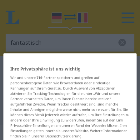
Deutsch-Rumänisch Wörterbuch
fantastisch
Ihre Privatsphäre ist uns wichtig
Deutsch-Rumänisch Übersetzung
Wir und unsere
716
-Partner speichern und greifen auf
personenbezogene Daten wie Browserdaten oder eindeutige
für "fantastisch"
Kennungen auf Ihrem Gerät zu. Durch Auswahl von Akzeptieren
aktivieren Sie Tracking-Technologien für die unter „Wir und unsere
Partner verarbeiten Daten, um Ihnen Dienste bereitzustellen“
"fantastisch" Rumänisch
aufgeführten Zwecke. Wenn Tracker deaktiviert sind, sind manche
Inhalte und Anzeigen möglicherweise nicht mehr so relevant für Sie. Sie
Übersetzung
können dieses Menü jederzeit wieder aufrufen, um Ihre Einstellungen zu
ändern oder Ihre Einwilligung zu widerrufen, indem Sie auf den Link
Privatsphäre-Einstellungen am unteren Rand der Webseite klicken. Ihre
Einstellungen gelten innerhalb unseres Website. Weitere Informationen
„fantastisch“
: Adjektiv,
finden Sie in unserer Datenschutzerklärung.