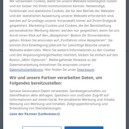
Wir verwenden Cookies, damit Sie unsere Webseite bestmöglich nutzen
und wir besser mit Ihnen kommunizieren können. Notwendige,
tipptopp
[ˈtɪpˈtɔp]
adj
&
adv
UMG
funktionale und statistische Cookies, die für den Betrieb der Webseite
und der statistischen Auswertung unserer Webseite erforderlich sind,
Übersicht aller Übersetzungen
werden auf Grundlage unserer Vorauswahl immer auf Ihrem Endgerät
(Für mehr Details die Übersetzung anklicken/antippen)
gespeichert. Marketing-Cookies und Cookies, die der Bereitstellung
personalisierter Werbung dienen, werden nur gespeichert, wenn Sie uns
durch einen Klick auf den „Akzeptieren“-Button Ihr Einverständnis
tip-top, lună, perfect
geben. Klicken Sie ansonsten auf „Fortfahren ohne Akzeptieren“. Sie
können Ihre Einwilligung jederzeit für zukünftige Besuche unserer
Webseite widerrufen. Wenn Sie weitere Informationen zu den Cookies
und den Anpassungsmöglichkeiten möchten, klicken Sie einfach auf den
Button „Mehr Optionen“. Weitergehende Hinweise zu der
Datenverarbeitung entnehmen Sie ansonsten unserer
tip-top
tipptopp
(≈ sauber)
Datenschutzerklärung
. Hier finden Sie unser
Impressum
.
Wir und unsere Partner verarbeiten Daten, um
lună
tipptopp
(≈ sauber)
Folgendes bereitzustellen:
Genaue Geolocation-Daten verwenden. Geräteeigenschaften zur
perfect
tipptopp
Identifikation aktiv abfragen. Speichern von und/oder Zugriff auf
FIG
Informationen auf einem Gerät. Personalisierte Werbung und Inhalte,
Messung von Werbung und Inhalten, Zielgruppenforschung und
Entwicklung von Dienstleistungen.
Liste der Partner (Lieferanten)
Synonyme für "tipptopp"