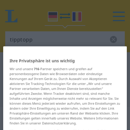
Ihre Privatsphäre ist uns wichtig
Deutsch-Rumänisch Wörterbuch
tipptopp
Wir und unsere
716
-Partner speichern und greifen auf
Deutsch-Rumänisch Übersetzung
personenbezogene Daten wie Browserdaten oder eindeutige
für "tipptopp"
Kennungen auf Ihrem Gerät zu. Durch Auswahl von Akzeptieren
aktivieren Sie Tracking-Technologien für die unter „Wir und unsere
Partner verarbeiten Daten, um Ihnen Dienste bereitzustellen“
aufgeführten Zwecke. Wenn Tracker deaktiviert sind, sind manche
"tipptopp" Rumänisch Übersetzung
Inhalte und Anzeigen möglicherweise nicht mehr so relevant für Sie. Sie
können dieses Menü jederzeit wieder aufrufen, um Ihre Einstellungen zu
ändern oder Ihre Einwilligung zu widerrufen, indem Sie auf den Link
„tipptopp“
: Adjektiv,
Privatsphäre-Einstellungen am unteren Rand der Webseite klicken. Ihre
Einstellungen gelten innerhalb unseres Website. Weitere Informationen
Eigenschaftswort | Adverb
finden Sie in unserer Datenschutzerklärung.