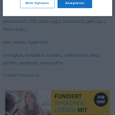
Mehr Optionen
Akzeptieren
super (ugs.)
,
sauber (ugs.)
,
Sahne (ugs.)
,
genial (ugs.)
,
großartig
,
prima (ugs.)
,
stark (ugs.)
,
cool (ugs.)
,
phantastisch
,
toll
,
spitze (ugs.)
,
fantastisch
,
geil (ugs.)
,
klasse (ugs.)
rein
,
sauber
,
hygienisch
vorzüglich
,
vorbildlich
,
tadellos
,
vollkommen
,
ideal
,
perfekt
,
anständig
,
einwandfrei
© OpenThesaurus.de