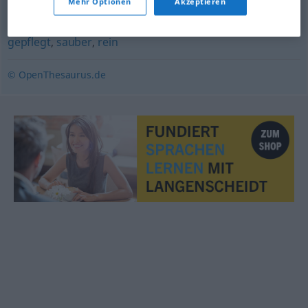
Mehr Optionen
Akzeptieren
rein
,
tipptopp
,
sauber
gepflegt
,
sauber
,
rein
© OpenThesaurus.de