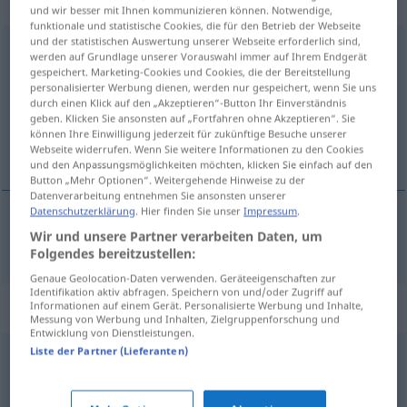
Eigenschaftswort
und wir besser mit Ihnen kommunizieren können. Notwendige,
funktionale und statistische Cookies, die für den Betrieb der Webseite
und der statistischen Auswertung unserer Webseite erforderlich sind,
hygienisch
adj
werden auf Grundlage unserer Vorauswahl immer auf Ihrem Endgerät
gespeichert. Marketing-Cookies und Cookies, die der Bereitstellung
Übersicht aller Übersetzungen
personalisierter Werbung dienen, werden nur gespeichert, wenn Sie uns
durch einen Klick auf den „Akzeptieren“-Button Ihr Einverständnis
(Für mehr Details die Übersetzung anklicken/antippen)
geben. Klicken Sie ansonsten auf „Fortfahren ohne Akzeptieren“. Sie
können Ihre Einwilligung jederzeit für zukünftige Besuche unserer
igienic
Webseite widerrufen. Wenn Sie weitere Informationen zu den Cookies
und den Anpassungsmöglichkeiten möchten, klicken Sie einfach auf den
Button „Mehr Optionen“. Weitergehende Hinweise zu der
Datenverarbeitung entnehmen Sie ansonsten unserer
Datenschutzerklärung
. Hier finden Sie unser
Impressum
.
Wir und unsere Partner verarbeiten Daten, um
igienic
hygienisch
Folgendes bereitzustellen:
Genaue Geolocation-Daten verwenden. Geräteeigenschaften zur
Identifikation aktiv abfragen. Speichern von und/oder Zugriff auf
Synonyme für "hygienisch"
Informationen auf einem Gerät. Personalisierte Werbung und Inhalte,
Messung von Werbung und Inhalten, Zielgruppenforschung und
Entwicklung von Dienstleistungen.
Liste der Partner (Lieferanten)
sauber
,
steril
,
keimfrei