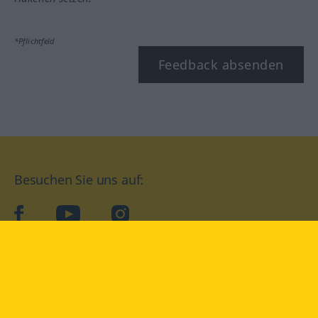
*Pflichtfeld
Feedback absenden
Besuchen Sie uns auf:
facebook
YouTube
Instagram
Langenscheidt