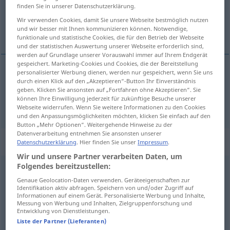
finden Sie in unserer Datenschutzerklärung.
Übersicht aller Übersetzungen
Wir verwenden Cookies, damit Sie unsere Webseite bestmöglich nutzen
und wir besser mit Ihnen kommunizieren können. Notwendige,
(Für mehr Details die Übersetzung anklicken/antippen)
funktionale und statistische Cookies, die für den Betrieb der Webseite
und der statistischen Auswertung unserer Webseite erforderlich sind,
werden auf Grundlage unserer Vorauswahl immer auf Ihrem Endgerät
gespeichert. Marketing-Cookies und Cookies, die der Bereitstellung
personalisierter Werbung dienen, werden nur gespeichert, wenn Sie uns
durch einen Klick auf den „Akzeptieren“-Button Ihr Einverständnis
herein
rein
→ siehe „
“
UMG
geben. Klicken Sie ansonsten auf „Fortfahren ohne Akzeptieren“. Sie
können Ihre Einwilligung jederzeit für zukünftige Besuche unserer
hinein
rein
→ siehe „
“
UMG
Webseite widerrufen. Wenn Sie weitere Informationen zu den Cookies
und den Anpassungsmöglichkeiten möchten, klicken Sie einfach auf den
Button „Mehr Optionen“. Weitergehende Hinweise zu der
Datenverarbeitung entnehmen Sie ansonsten unserer
„rein“
: Adjektiv, Eigenschaftswort
Datenschutzerklärung
. Hier finden Sie unser
Impressum
.
Wir und unsere Partner verarbeiten Daten, um
Folgendes bereitzustellen:
rein
adj
Genaue Geolocation-Daten verwenden. Geräteeigenschaften zur
Übersicht aller Übersetzungen
Identifikation aktiv abfragen. Speichern von und/oder Zugriff auf
Informationen auf einem Gerät. Personalisierte Werbung und Inhalte,
(Für mehr Details die Übersetzung anklicken/antippen)
Messung von Werbung und Inhalten, Zielgruppenforschung und
Entwicklung von Dienstleistungen.
Liste der Partner (Lieferanten)
curat