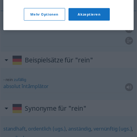
Mehr Optionen
Akzeptieren
curat
rein
Beispielsätze für "rein"
rein
zufällig
absolut
întâmplător
Synonyme für "rein"
standhaft
,
ordentlich (ugs.)
,
anständig
,
vernünftig (ugs.)
,