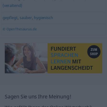
(veraltend)
gepflegt
,
sauber
,
hygienisch
© OpenThesaurus.de
Sagen Sie uns Ihre Meinung!