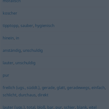
moralisch
koscher
tipptopp
,
sauber
,
hygienisch
hinein
,
in
anständig
,
unschuldig
lauter
,
unschuldig
pur
freilich (ugs., süddt.)
,
gerade
,
glatt
,
geradewegs
,
einfach
,
schlicht
,
durchaus
,
direkt
lauter (ugs.)
,
total
,
bloß
,
bar
,
pur
,
schier
,
blank
,
eitel