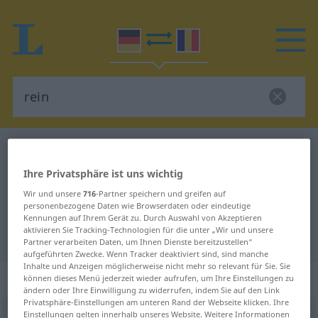
Deutsch-Rumänisch Wörterbuch
rein
Deutsch-Rumänisch Übersetzung
Ihre Privatsphäre ist uns wichtig
für "rein"
Wir und unsere
716
-Partner speichern und greifen auf
personenbezogene Daten wie Browserdaten oder eindeutige
Kennungen auf Ihrem Gerät zu. Durch Auswahl von Akzeptieren
aktivieren Sie Tracking-Technologien für die unter „Wir und unsere
"rein" Rumänisch Übersetzung
Partner verarbeiten Daten, um Ihnen Dienste bereitzustellen“
aufgeführten Zwecke. Wenn Tracker deaktiviert sind, sind manche
Inhalte und Anzeigen möglicherweise nicht mehr so relevant für Sie. Sie
„rein“
können dieses Menü jederzeit wieder aufrufen, um Ihre Einstellungen zu
ändern oder Ihre Einwilligung zu widerrufen, indem Sie auf den Link
Privatsphäre-Einstellungen am unteren Rand der Webseite klicken. Ihre
rein
Einstellungen gelten innerhalb unseres Website. Weitere Informationen
UMG