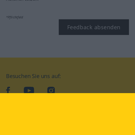
*Pflichtfeld
Feedback absenden
Besuchen Sie uns auf:
facebook
YouTube
Instagram
Langenscheidt