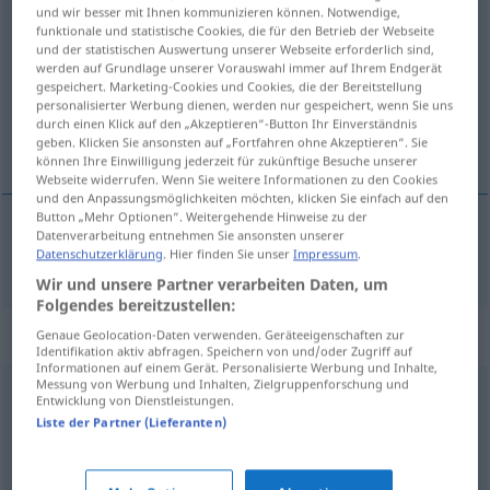
und wir besser mit Ihnen kommunizieren können. Notwendige,
tadellos
adj
funktionale und statistische Cookies, die für den Betrieb der Webseite
und der statistischen Auswertung unserer Webseite erforderlich sind,
Übersicht aller Übersetzungen
werden auf Grundlage unserer Vorauswahl immer auf Ihrem Endgerät
gespeichert. Marketing-Cookies und Cookies, die der Bereitstellung
(Für mehr Details die Übersetzung anklicken/antippen)
personalisierter Werbung dienen, werden nur gespeichert, wenn Sie uns
durch einen Klick auf den „Akzeptieren“-Button Ihr Einverständnis
ireproșabil
geben. Klicken Sie ansonsten auf „Fortfahren ohne Akzeptieren“. Sie
können Ihre Einwilligung jederzeit für zukünftige Besuche unserer
Webseite widerrufen. Wenn Sie weitere Informationen zu den Cookies
und den Anpassungsmöglichkeiten möchten, klicken Sie einfach auf den
Button „Mehr Optionen“. Weitergehende Hinweise zu der
Datenverarbeitung entnehmen Sie ansonsten unserer
ireproșabil
tadellos
Datenschutzerklärung
. Hier finden Sie unser
Impressum
.
Wir und unsere Partner verarbeiten Daten, um
Folgendes bereitzustellen:
Synonyme für "tadellos"
Genaue Geolocation-Daten verwenden. Geräteeigenschaften zur
Identifikation aktiv abfragen. Speichern von und/oder Zugriff auf
Informationen auf einem Gerät. Personalisierte Werbung und Inhalte,
Messung von Werbung und Inhalten, Zielgruppenforschung und
Entwicklung von Dienstleistungen.
perfekt
,
einwandfrei
Liste der Partner (Lieferanten)
gut