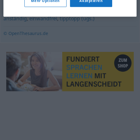
Mehr Optionen
Akzeptieren
vorzüglich
,
vorbildlich
,
vollkommen
,
ideal
,
perfekt
,
anständig
,
einwandfrei
,
tipptopp (ugs.)
© OpenThesaurus.de