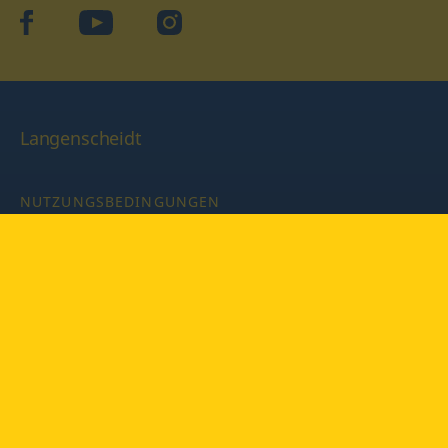
facebook
YouTube
Instagram
Langenscheidt
NUTZUNGSBEDINGUNGEN
DATENSCHUTZBESTIMMUNGEN
IMPRESSUM
PRIVATSPHÄRE-EINSTELLUNGEN
LATEINWÖRTERBUCH MIT CODE
Copyright © 2026 PONS Langenscheidt GmbH, Alle Rechte
vorbehalten.