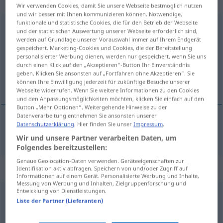
Eigenschaftswort
Wir verwenden Cookies, damit Sie unsere Webseite bestmöglich nutzen
und wir besser mit Ihnen kommunizieren können. Notwendige,
funktionale und statistische Cookies, die für den Betrieb der Webseite
großartig
adj
und der statistischen Auswertung unserer Webseite erforderlich sind,
werden auf Grundlage unserer Vorauswahl immer auf Ihrem Endgerät
Übersicht aller Übersetzungen
gespeichert. Marketing-Cookies und Cookies, die der Bereitstellung
personalisierter Werbung dienen, werden nur gespeichert, wenn Sie uns
(Für mehr Details die Übersetzung anklicken/antippen)
durch einen Klick auf den „Akzeptieren“-Button Ihr Einverständnis
geben. Klicken Sie ansonsten auf „Fortfahren ohne Akzeptieren“. Sie
grandios
können Ihre Einwilligung jederzeit für zukünftige Besuche unserer
Webseite widerrufen. Wenn Sie weitere Informationen zu den Cookies
und den Anpassungsmöglichkeiten möchten, klicken Sie einfach auf den
Button „Mehr Optionen“. Weitergehende Hinweise zu der
Datenverarbeitung entnehmen Sie ansonsten unserer
Datenschutzerklärung
. Hier finden Sie unser
Impressum
.
grandios
großartig
Wir und unsere Partner verarbeiten Daten, um
Folgendes bereitzustellen:
Genaue Geolocation-Daten verwenden. Geräteeigenschaften zur
Synonyme für "großartig"
Identifikation aktiv abfragen. Speichern von und/oder Zugriff auf
Informationen auf einem Gerät. Personalisierte Werbung und Inhalte,
Messung von Werbung und Inhalten, Zielgruppenforschung und
Entwicklung von Dienstleistungen.
Liste der Partner (Lieferanten)
super (ugs.)
,
sauber (ugs.)
,
Sahne (ugs.)
,
genial (ugs.)
,
prima (ugs.)
,
stark (ugs.)
,
cool (ugs.)
,
phantastisch
,