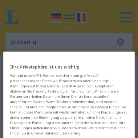
Deutsch-Rumänisch Wörterbuch
großartig
Ihre Privatsphäre ist uns wichtig
Deutsch-Rumänisch Übersetzung
Wir und unsere
716
-Partner speichern und greifen auf
personenbezogene Daten wie Browserdaten oder eindeutige
für "großartig"
Kennungen auf Ihrem Gerät zu. Durch Auswahl von Akzeptieren
aktivieren Sie Tracking-Technologien für die unter „Wir und unsere
Partner verarbeiten Daten, um Ihnen Dienste bereitzustellen“
"großartig" Rumänisch
aufgeführten Zwecke. Wenn Tracker deaktiviert sind, sind manche
Inhalte und Anzeigen möglicherweise nicht mehr so relevant für Sie. Sie
Übersetzung
können dieses Menü jederzeit wieder aufrufen, um Ihre Einstellungen zu
ändern oder Ihre Einwilligung zu widerrufen, indem Sie auf den Link
Privatsphäre-Einstellungen am unteren Rand der Webseite klicken. Ihre
Einstellungen gelten innerhalb unseres Website. Weitere Informationen
„großartig“
: Adjektiv,
finden Sie in unserer Datenschutzerklärung.