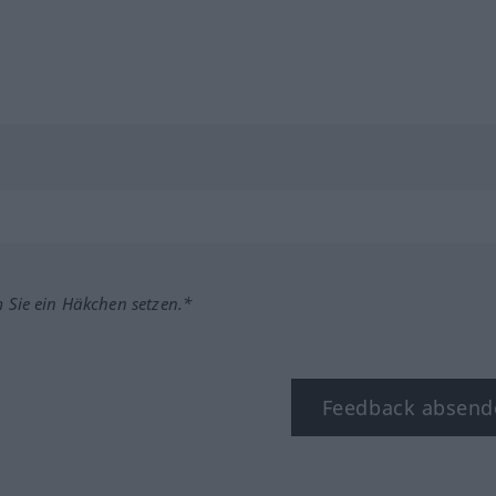
m Sie ein Häkchen setzen.*
Feedback absend