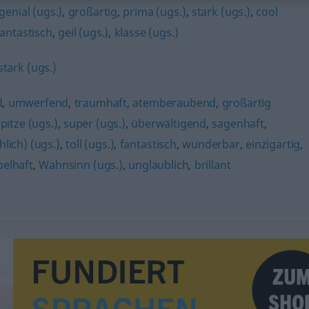
genial (ugs.)
,
großartig
,
prima (ugs.)
,
stark (ugs.)
,
cool
fantastisch
,
geil (ugs.)
,
klasse (ugs.)
stark (ugs.)
d
,
umwerfend
,
traumhaft
,
atemberaubend
,
großartig
pitze (ugs.)
,
super (ugs.)
,
überwältigend
,
sagenhaft
,
lich) (ugs.)
,
toll (ugs.)
,
fantastisch
,
wunderbar
,
einzigartig
,
belhaft
,
Wahnsinn (ugs.)
,
unglaublich
,
brillant