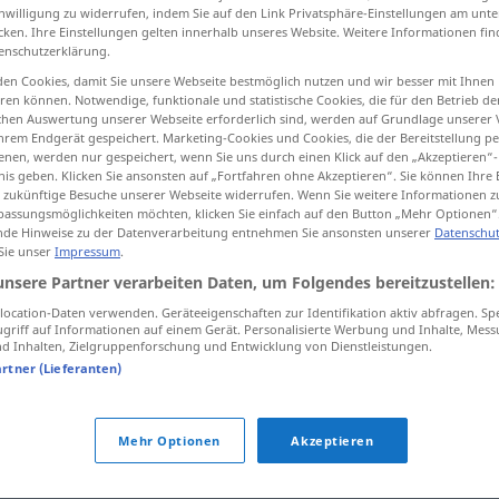
inwilligung zu widerrufen, indem Sie auf den Link Privatsphäre-Einstellungen am unt
cken. Ihre Einstellungen gelten innerhalb unseres Website. Weitere Informationen fin
enschutzerklärung.
en Cookies, damit Sie unsere Webseite bestmöglich nutzen und wir besser mit Ihnen
tippen)
en können. Notwendige, funktionale und statistische Cookies, die für den Betrieb d
ischen Auswertung unserer Webseite erforderlich sind, werden auf Grundlage unserer
hrem Endgerät gespeichert. Marketing-Cookies und Cookies, die der Bereitstellung per
nen, werden nur gespeichert, wenn Sie uns durch einen Klick auf den „Akzeptieren“-
nis geben. Klicken Sie ansonsten auf „Fortfahren ohne Akzeptieren“. Sie können Ihre 
fantastisch
phantastisch → siehe „
“
ür zukünftige Besuche unserer Webseite widerrufen. Wenn Sie weitere Informationen 
assungsmöglichkeiten möchten, klicken Sie einfach auf den Button „Mehr Optionen“
de Hinweise zu der Datenverarbeitung entnehmen Sie ansonsten unserer
Datenschut
 Sie unser
Impressum
.
h"
unsere Partner verarbeiten Daten, um Folgendes bereitzustellen:
ocation-Daten verwenden. Geräteeigenschaften zur Identifikation aktiv abfragen. Sp
griff auf Informationen auf einem Gerät. Personalisierte Werbung und Inhalte, Mes
 Inhalten, Zielgruppenforschung und Entwicklung von Dienstleistungen.
artner (Lieferanten)
blich
Mehr Optionen
Akzeptieren