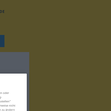
DE
en oder
g-
ustellen“
rweise nicht
en zu ändern