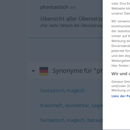
oder Ihre E
phantastisch
adj
Webseite kli
unserer Dat
Übersicht aller Übersetzungen
Wir verwend
(Für mehr Details die Übersetzung anklicken/an
kommunizier
der statist
immer auf I
Werbung die
Einverständ
jederzeit f
und den Anp
Weitergehen
Hier finden
Synonyme für "phantastisc
Wir und 
Genaue Geol
und/oder Zu
fantastisch
,
magisch
Werbung und
Liste der P
traumhaft
,
wunderbar
,
sagenhaft
,
unglau
fantastisch
,
magisch
,
bezaubernd