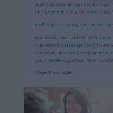
super (ugs.)
,
sauber (ugs.)
,
Sahne (ugs.)
,
(ugs.)
,
tipptopp (ugs.)
,
toll
,
spitze (ugs.)
,
großartig
,
krass (ugs.)
,
cool
,
fantastisch
,
wundervoll
,
ausgezeichnet
,
hervorragen
(Hauptform)
,
klasse (ugs.)
,
(ein) Traum
,
S
erstklassig
,
hinreißend
,
geil (jugendsprach
genial
,
exzellent
,
glänzend
,
himmlisch
,
fa
© OpenThesaurus.de