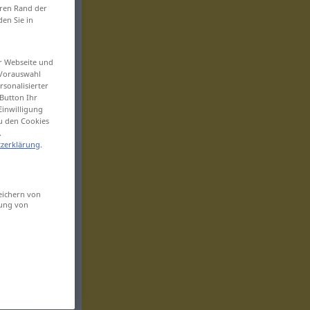
eren Rand der
den Sie in
er Webseite und
 Vorauswahl
sonalisierter
Button Ihr
Einwilligung
zu den Cookies
.
zerklärung
.
eichern von
sung von