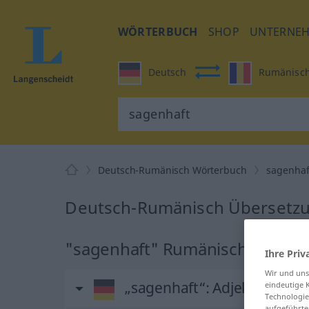
WÖRTERBUCH
SHOP
UNTERNE
Deutsch
Rumänisc
Deutsch-Rumänisch Wörterbuch
sagenhaf
Deutsch-Rumänisch Übersetzu
"sagenhaft" Rumänisch Überse
Ihre Priv
Wir und un
„sagenhaft“
: Adjektiv, Eig
eindeutige 
Technologie
aufgeführte