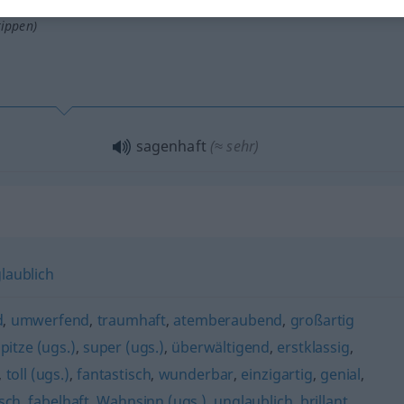
tippen)
sagenhaft
(≈ sehr)
laublich
d
,
umwerfend
,
traumhaft
,
atemberaubend
,
großartig
pitze (ugs.)
,
super (ugs.)
,
überwältigend
,
erstklassig
,
,
toll (ugs.)
,
fantastisch
,
wunderbar
,
einzigartig
,
genial
,
sch
,
fabelhaft
,
Wahnsinn (ugs.)
,
unglaublich
,
brillant