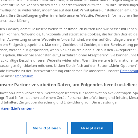
evant für Sie. Sie können dieses Menü jederzeit wieder aufrufen, um Ihre Einstellung
inwilligung zu widerrufen, indem Sie auf den Link Privatsphäre-Einstellungen am unt
cken. Ihre Einstellungen gelten innerhalb unseres Website. Weitere Informationen fin
enschutzerklärung.
tippen)
en Cookies, damit Sie unsere Webseite bestmöglich nutzen und wir besser mit Ihnen
en können. Notwendige, funktionale und statistische Cookies, die für den Betrieb d
ischen Auswertung unserer Webseite erforderlich sind, werden auf Grundlage unserer
hrem Endgerät gespeichert. Marketing-Cookies und Cookies, die der Bereitstellung per
nen, werden nur gespeichert, wenn Sie uns durch einen Klick auf den „Akzeptieren“-
nis geben. Klicken Sie ansonsten auf „Fortfahren ohne Akzeptieren“. Sie können Ihre 
ür zukünftige Besuche unserer Webseite widerrufen. Wenn Sie weitere Informationen 
assungsmöglichkeiten möchten, klicken Sie einfach auf den Button „Mehr Optionen“
sagenhaft
de Hinweise zu der Datenverarbeitung entnehmen Sie ansonsten unserer
Datenschut
 Sie unser
Impressum
.
unsere Partner verarbeiten Daten, um Folgendes bereitzustellen:
sagenhaft
(≈ toll)
UMG
FIG
ocation-Daten verwenden. Geräteeigenschaften zur Identifikation aktiv abfragen. Sp
griff auf Informationen auf einem Gerät. Personalisierte Werbung und Inhalte, Mes
 Inhalten, Zielgruppenforschung und Entwicklung von Dienstleistungen.
andswort
artner (Lieferanten)
Mehr Optionen
Akzeptieren