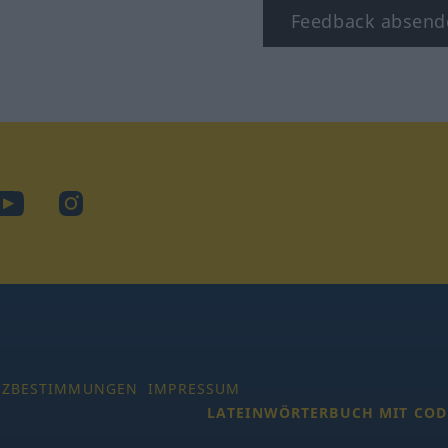
Feedback absend
ook
YouTube
Instagram
TZBESTIMMUNGEN
IMPRESSUM
LATEINWÖRTERBUCH MIT COD