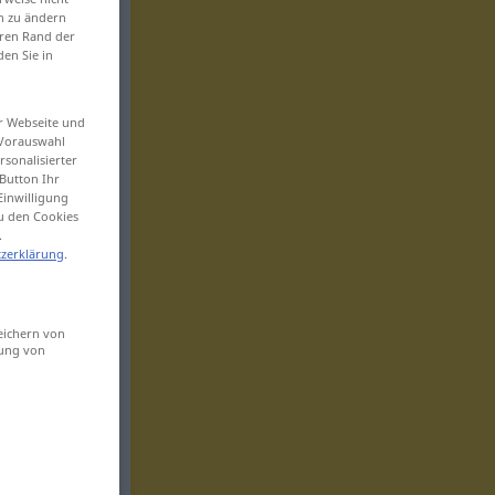
en zu ändern
eren Rand der
den Sie in
er Webseite und
 Vorauswahl
sonalisierter
Button Ihr
Einwilligung
zu den Cookies
.
zerklärung
.
eichern von
sung von