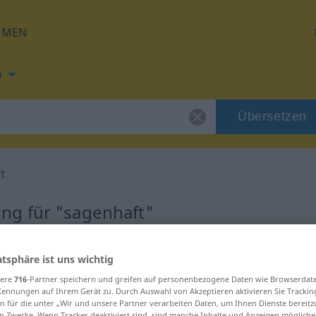
HMEN
h
Übersetzen
t
ng für "sagenhaft"
tzung
atsphäre ist uns wichtig
sere
716
-Partner speichern und greifen auf personenbezogene Daten wie Browserdat
enschaftswort
Kennungen auf Ihrem Gerät zu. Durch Auswahl von Akzeptieren aktivieren Sie Trackin
n für die unter „Wir und unsere Partner verarbeiten Daten, um Ihnen Dienste bereitz
n Zwecke. Wenn Tracker deaktiviert sind, sind manche Inhalte und Anzeigen mögliche