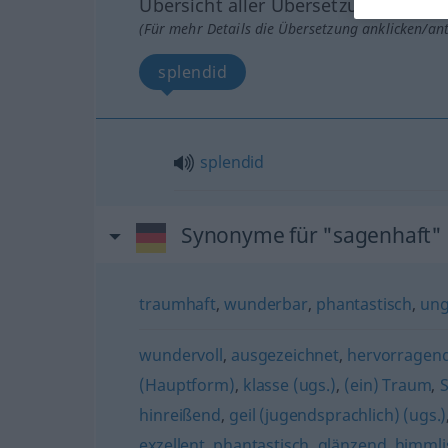
Übersicht aller Übersetzungen
(Für mehr Details die Übersetzung anklicken/an
splendid
splendid
Synonyme für "sagenhaft"
traumhaft
,
wunderbar
,
phantastisch
,
ung
wundervoll
,
ausgezeichnet
,
hervorragen
(Hauptform)
,
klasse (ugs.)
,
(ein) Traum
,
S
hinreißend
,
geil (jugendsprachlich) (ugs.)
exzellent
,
phantastisch
,
glänzend
,
himmli