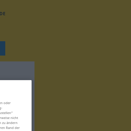
DE
en oder
g-
ustellen“
rweise nicht
en zu ändern
eren Rand der