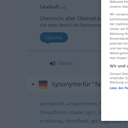
Webseite kli
fabelhaft
unserer Dat
adj
Wir verwend
Übersicht aller Übersetzungen
kommunizier
der statist
(Für mehr Details die Übersetzung anklicken/an
immer auf I
Werbung die
fabulos
Einverständ
jederzeit f
und den Anp
Weitergehen
Hier finden
fabulos
Wir und 
Genaue Geol
und/oder Zu
Werbung und
Synonyme für "fabelhaft"
Liste der P
wundervoll
,
ausgezeichnet
,
hervorragen
(Hauptform)
,
klasse (ugs.)
,
(ein) Traum
,
S
erstklassig
,
hinreißend
,
geil (jugendsprach