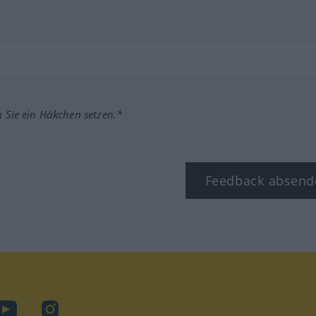
m Sie ein Häkchen setzen.*
Feedback absend
ook
YouTube
Instagram