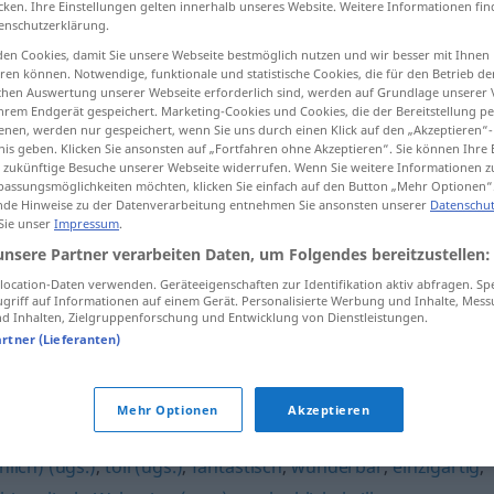
cken. Ihre Einstellungen gelten innerhalb unseres Website. Weitere Informationen fin
enschutzerklärung.
en Cookies, damit Sie unsere Webseite bestmöglich nutzen und wir besser mit Ihnen
en können. Notwendige, funktionale und statistische Cookies, die für den Betrieb d
ischen Auswertung unserer Webseite erforderlich sind, werden auf Grundlage unserer
tippen)
hrem Endgerät gespeichert. Marketing-Cookies und Cookies, die der Bereitstellung per
nen, werden nur gespeichert, wenn Sie uns durch einen Klick auf den „Akzeptieren“-
nis geben. Klicken Sie ansonsten auf „Fortfahren ohne Akzeptieren“. Sie können Ihre 
ür zukünftige Besuche unserer Webseite widerrufen. Wenn Sie weitere Informationen 
assungsmöglichkeiten möchten, klicken Sie einfach auf den Button „Mehr Optionen“
de Hinweise zu der Datenverarbeitung entnehmen Sie ansonsten unserer
Datenschut
 Sie unser
Impressum
.
fabelhaft
unsere Partner verarbeiten Daten, um Folgendes bereitzustellen:
ocation-Daten verwenden. Geräteeigenschaften zur Identifikation aktiv abfragen. Sp
griff auf Informationen auf einem Gerät. Personalisierte Werbung und Inhalte, Mes
 Inhalten, Zielgruppenforschung und Entwicklung von Dienstleistungen.
artner (Lieferanten)
d
,
umwerfend
,
traumhaft
,
atemberaubend
,
großartig
Mehr Optionen
Akzeptieren
pitze (ugs.)
,
super (ugs.)
,
überwältigend
,
sagenhaft
,
lich) (ugs.)
,
toll (ugs.)
,
fantastisch
,
wunderbar
,
einzigartig
,