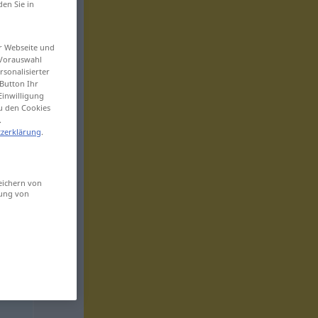
den Sie in
er Webseite und
 Vorauswahl
sonalisierter
Button Ihr
Einwilligung
zu den Cookies
.
zerklärung
.
eichern von
sung von