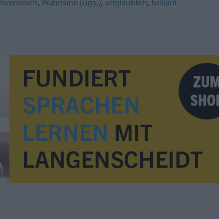
himmlisch
,
Wahnsinn (ugs.)
,
unglaublich
,
brillant