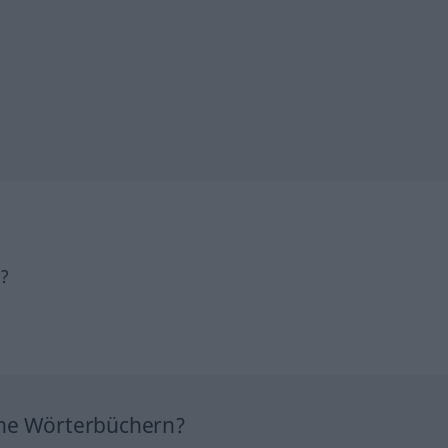
h?
ine Wörterbüchern?