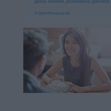
genial
,
exzellent
,
phantastisch
,
glänzend
,
© OpenThesaurus.de