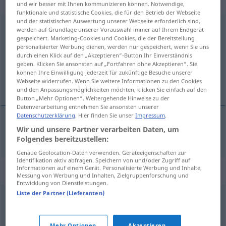
Eigenschaftswort
und wir besser mit Ihnen kommunizieren können. Notwendige,
funktionale und statistische Cookies, die für den Betrieb der Webseite
und der statistischen Auswertung unserer Webseite erforderlich sind,
eindrucksvoll
adj
werden auf Grundlage unserer Vorauswahl immer auf Ihrem Endgerät
gespeichert. Marketing-Cookies und Cookies, die der Bereitstellung
Übersicht aller Übersetzungen
personalisierter Werbung dienen, werden nur gespeichert, wenn Sie uns
durch einen Klick auf den „Akzeptieren“-Button Ihr Einverständnis
(Für mehr Details die Übersetzung anklicken/antippen)
geben. Klicken Sie ansonsten auf „Fortfahren ohne Akzeptieren“. Sie
können Ihre Einwilligung jederzeit für zukünftige Besuche unserer
impresionant
Webseite widerrufen. Wenn Sie weitere Informationen zu den Cookies
und den Anpassungsmöglichkeiten möchten, klicken Sie einfach auf den
Button „Mehr Optionen“. Weitergehende Hinweise zu der
Datenverarbeitung entnehmen Sie ansonsten unserer
Datenschutzerklärung
. Hier finden Sie unser
Impressum
.
Wir und unsere Partner verarbeiten Daten, um
impresionant
eindrucksvoll
Folgendes bereitzustellen:
Genaue Geolocation-Daten verwenden. Geräteeigenschaften zur
Identifikation aktiv abfragen. Speichern von und/oder Zugriff auf
Informationen auf einem Gerät. Personalisierte Werbung und Inhalte,
Synonyme für "eindrucksvoll"
Messung von Werbung und Inhalten, Zielgruppenforschung und
Entwicklung von Dienstleistungen.
Liste der Partner (Lieferanten)
bemerkenswert
,
beeindruckend (Hauptform)
,
großartig
,
glänzend
,
erstaunlich
,
überwältigend
Mehr Optionen
Akzeptieren