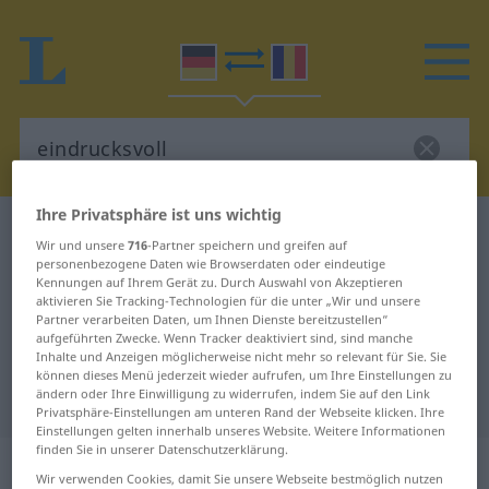
Ihre Privatsphäre ist uns wichtig
Deutsch-Rumänisch Wörterbuch
eindrucksvoll
Wir und unsere
716
-Partner speichern und greifen auf
Deutsch-Rumänisch Übersetzung
personenbezogene Daten wie Browserdaten oder eindeutige
Kennungen auf Ihrem Gerät zu. Durch Auswahl von Akzeptieren
für "eindrucksvoll"
aktivieren Sie Tracking-Technologien für die unter „Wir und unsere
Partner verarbeiten Daten, um Ihnen Dienste bereitzustellen“
aufgeführten Zwecke. Wenn Tracker deaktiviert sind, sind manche
Inhalte und Anzeigen möglicherweise nicht mehr so relevant für Sie. Sie
"eindrucksvoll" Rumänisch
können dieses Menü jederzeit wieder aufrufen, um Ihre Einstellungen zu
ändern oder Ihre Einwilligung zu widerrufen, indem Sie auf den Link
Übersetzung
Privatsphäre-Einstellungen am unteren Rand der Webseite klicken. Ihre
Einstellungen gelten innerhalb unseres Website. Weitere Informationen
finden Sie in unserer Datenschutzerklärung.
„eindrucksvoll“
: Adjektiv,
Wir verwenden Cookies, damit Sie unsere Webseite bestmöglich nutzen