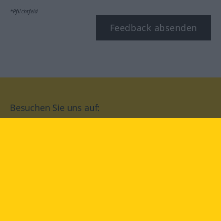
*Pflichtfeld
Feedback absenden
Besuchen Sie uns auf:
facebook
YouTube
Instagram
Langenscheidt
NUTZUNGSBEDINGUNGEN